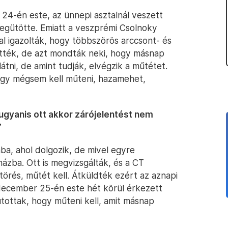
24-én este, az ünnepi asztalnál veszett
megütötte. Emiatt a veszprémi Csolnoky
al igazolták, hogy többszörös arccsont- és
ették, de azt mondták neki, hogy másnap
látni, de amint tudják, elvégzik a műtétet.
ogy mégsem kell műteni, hazamehet,
 ugyanis ott akkor zárójelentést nem
”
a, ahol dolgozik, de mivel egyre
házba. Ott is megvizsgálták, és a CT
törés, műtét kell. Átküldték ezért az aznapi
december 25-én este hét körül érkezett
jutottak, hogy műteni kell, amit másnap