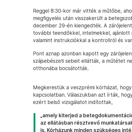
Reggel 8:30-kor már vitték a műtőbe, ahol
megfigyelés után visszakerült a betegszo
december 29-én kiengedték. A zárójelenté
további teendőkkel, intelmekkel, ajánlot
valamint instrukciókkal a kontrollról és va
Pont aznap azonban kapott egy zárójelenté
szájsebészeti sebeit ellátták, a műtétet 
otthonába bocsátották.
Megkerestük a veszprémi kórházat, hogy 
kapcsolatban. Válaszukban azt írták, hog
ezért belső vizsgálatot indítottak,
„amely kiterjed a betegdokumentációk
az ellátásban résztvevő munkatársak
is. Kórházunk minden szükséges int