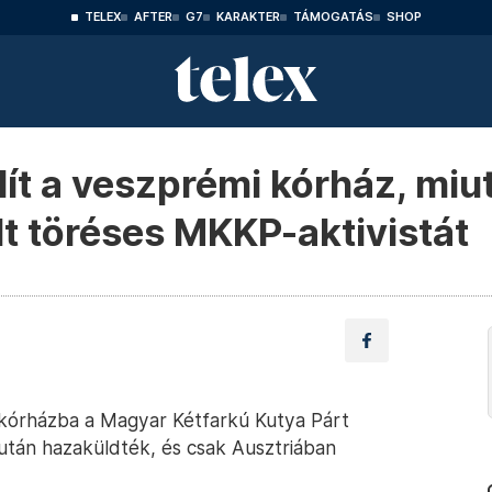
TELEX
AFTER
G7
KARAKTER
TÁMOGATÁS
SHOP
dít a veszprémi kórház, miu
lt töréses MKKP-aktivistát
 kórházba a Magyar Kétfarkú Kutya Párt
 után hazaküldték, és csak Ausztriában