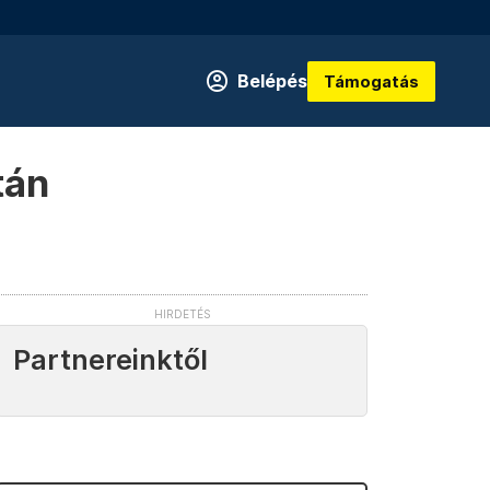
Belépés
Támogatás
tán
Partnereinktől