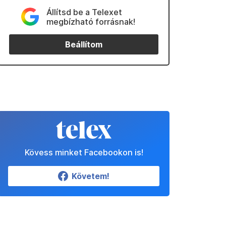
Állítsd be a Telexet
megbízható forrásnak!
Beállítom
Kövess minket Facebookon is!
Követem!