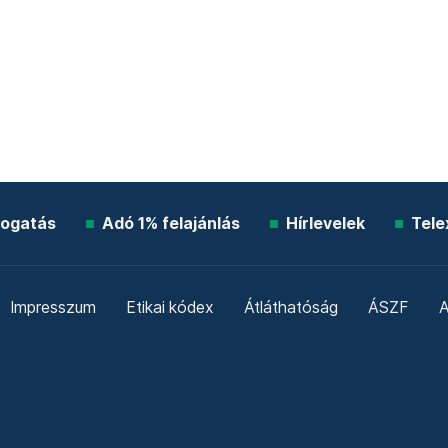
ogatás
Adó 1% felajánlás
Hírlevelek
Tele
Impresszum
Etikai kódex
Átláthatóság
ÁSZF
A
Süti beállítások
Szabályzatok
Kommentelési szabály