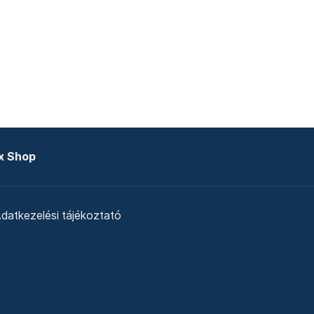
x Shop
datkezelési tájékoztató
zat
Telex Sales