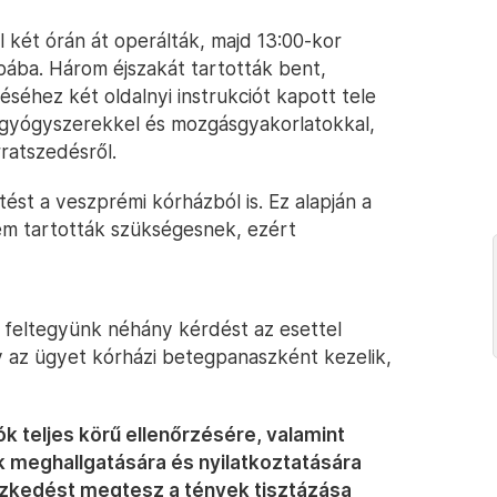
 két órán át operálták, majd 13:00-kor
bába. Három éjszakát tartották bent,
séhez két oldalnyi instrukciót kapott tele
t gyógyszerekkel és mozgásgyakorlatokkal,
rratszedésről.
st a veszprémi kórházból is. Ez alapján a
nem tartották szükségesnek, ezért
feltegyünk néhány kérdést az esettel
y az ügyet kórházi betegpanaszként kezelik,
 teljes körű ellenőrzésére, valamint
 meghallgatására és nyilatkoztatására
ézkedést megtesz a tények tisztázása