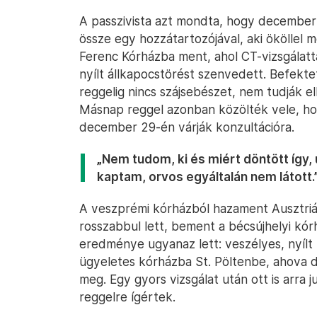
A passzivista azt mondta, hogy december 
össze egy hozzátartozójával, aki ököllel 
Ferenc Kórházba ment, ahol CT-vizsgálatt
nyílt állkapocstörést szenvedett. Befekt
reggelig nincs szájsebészet, nem tudják el
Másnap reggel azonban közölték vele, h
december 29-én várják konzultációra.
„Nem tudom, ki és miért döntött így,
kaptam, orvos egyáltalán nem látott.
A veszprémi kórházból hazament Ausztriáb
rosszabbul lett, bement a bécsújhelyi kór
eredménye ugyanaz lett: veszélyes, nyílt 
ügyeletes kórházba St. Pöltenbe, ahova 
meg. Egy gyors vizsgálat után ott is arra 
reggelre ígértek.