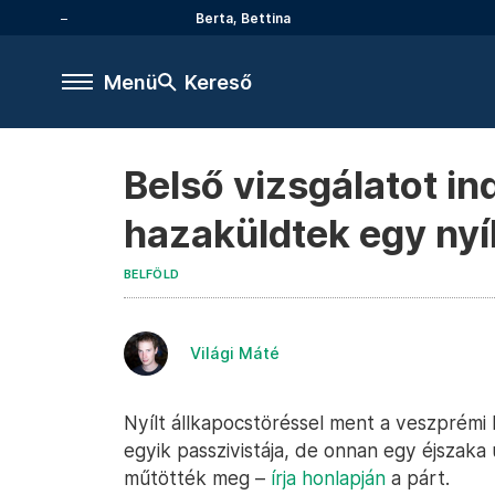
Berta, Bettina
Menü
Kereső
Belső vizsgálatot in
hazaküldtek egy nyí
BELFÖLD
Világi Máté
Nyílt állkapocstöréssel ment a veszprémi
egyik passzivistája, de onnan egy éjszaka
műtötték meg –
írja honlapján
a párt.