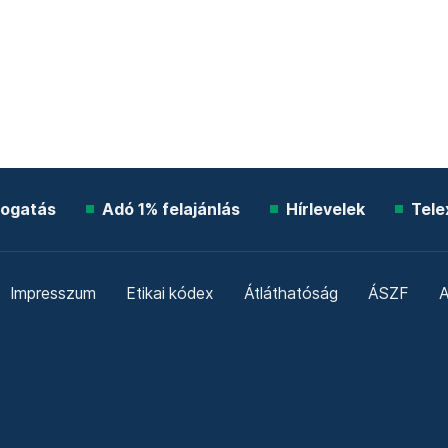
ogatás
Adó 1% felajánlás
Hírlevelek
Tele
Impresszum
Etikai kódex
Átláthatóság
ÁSZF
A
Süti beállítások
Szabályzatok
Kommentelési szabály