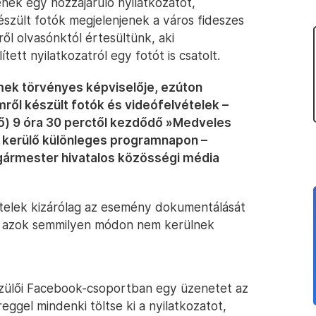
tenek egy hozzájáruló nyilatkozatot,
szült fotók megjelenjenek a város fideszes
ől olvasónktól értesültünk, aki
ett nyilatkozatról egy fotót is csatolt.
rmek törvényes képviselője, ezúton
ől készült fotók és videófelvételek –
fő) 9 óra 30 perctől kezdődő »Medveles
a kerülő különleges programnapon –
lgármester hivatalos közösségi média
vételek kizárólag az esemény dokumentálását
 és azok semmilyen módon nem kerülnek
szülői Facebook-csoportban egy üzenetet az
ggel mindenki töltse ki a nyilatkozatot,