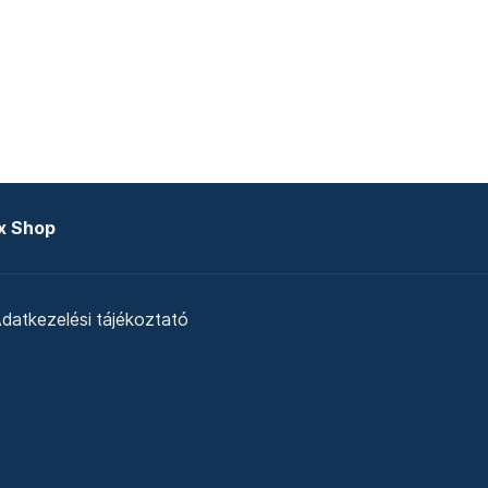
x Shop
datkezelési tájékoztató
zat
Telex Sales