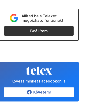
Állítsd be a Telexet
megbízható forrásnak!
Beállítom
Kövess minket Facebookon is!
Követem!