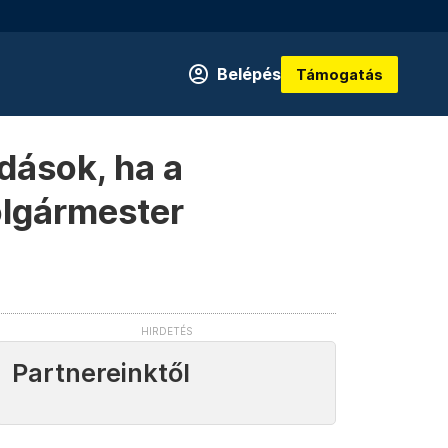
Belépés
Támogatás
dások, ha a
polgármester
Partnereinktől