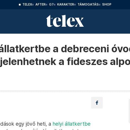
TELEX
AFTER
G7
KARAKTER
TÁMOGATÁS
SHOP
llatkertbe a debreceni óvo
gjelenhetnek a fideszes al
dások egy jövő heti, a
helyi állatkertbe