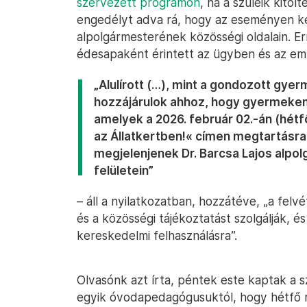
szervezett programon
, ha a szüleik kitöl
engedélyt adva rá, hogy az eseményen ké
alpolgármesterének közösségi oldalain. Err
édesapaként érintett az ügyben és az említ
„Alulírott (…), mint a gondozott gye
hozzájárulok ahhoz, hogy gyermekemr
amelyek a 2026. február 02.-án (hét
az Állatkertben!« címen megtartásr
megjelenjenek Dr. Barcsa Lajos alpo
felületein”
– áll a nyilatkozatban, hozzátéve, „a fel
és a közösségi tájékoztatást szolgálják,
kereskedelmi felhasználásra”.
Olvasónk azt írta, péntek este kaptak a 
egyik óvodapedagógusuktól, hogy hétfő re