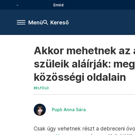
Emőd
Menü
Kereső
Akkor mehetnek az á
szüleik aláírják: me
közösségi oldalain
BELFÖLD
Pupli Anna Sára
Csak úgy vehetnek részt a debreceni óvo