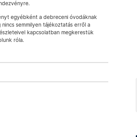
ndezvényre.
ényt egyébként a debreceni óvodáknak
nincs semmilyen tájékoztatás erről a
 részleteivel kapcsolatban megkerestük
lunk róla.