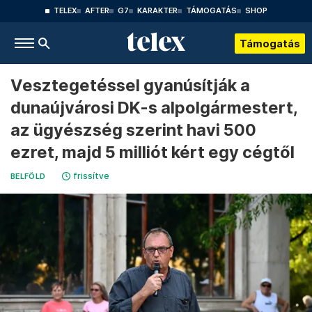
TELEX
AFTER
G7
KARAKTER
TÁMOGATÁS
SHOP
Támogatás
Vesztegetéssel gyanúsítják a
dunaújvárosi DK-s alpolgármestert,
az ügyészség szerint havi 500
ezret, majd 5 milliót kért egy cégtől
frissítve
BELFÖLD