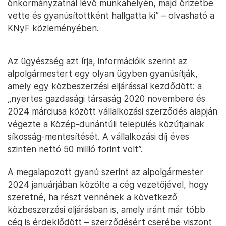
önkormányzatnál lévő munkahelyén, majd őrizetbe
vette és gyanúsítottként hallgatta ki” – olvasható a
KNyF közleményében.
Az ügyészség azt írja, információik szerint az
alpolgármestert egy olyan ügyben gyanúsítják,
amely egy közbeszerzési eljárással kezdődött: a
„nyertes gazdasági társaság 2020 novembere és
2024 márciusa között vállalkozási szerződés alapján
végezte a Közép-dunántúli település közútjainak
síkosság-mentesítését. A vállalkozási díj éves
szinten nettó 50 millió forint volt”.
A megalapozott gyanú szerint az alpolgármester
2024 januárjában közölte a cég vezetőjével, hogy
szeretné, ha részt vennének a következő
közbeszerzési eljárásban is, amely iránt már több
cég is érdeklődött – szerződésért cserébe viszont