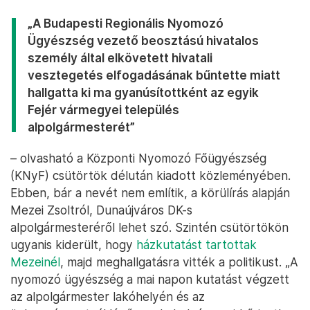
„A Budapesti Regionális Nyomozó
Ügyészség vezető beosztású hivatalos
személy által elkövetett hivatali
vesztegetés elfogadásának bűntette miatt
hallgatta ki ma gyanúsítottként az egyik
Fejér vármegyei település
alpolgármesterét”
– olvasható a Központi Nyomozó Főügyészség
(KNyF) csütörtök délután kiadott közleményében.
Ebben, bár a nevét nem említik, a körülírás alapján
Mezei Zsoltról, Dunaújváros DK-s
alpolgármesteréről lehet szó. Szintén csütörtökön
ugyanis kiderült, hogy
házkutatást tartottak
Mezeinél
, majd meghallgatásra vitték a politikust. „A
nyomozó ügyészség a mai napon kutatást végzett
az alpolgármester lakóhelyén és az