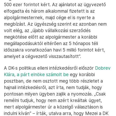
500 ezer forintot kért. Az ajánlatot az ügyvezető
elfogadta és három alkalommal fizetett is az
alpolgármesternek, majd cége el is nyerte a
megbízást. Az ügyészség szerint ez azonban nem
volt elég, az „újabb vállalkozási szerződés
megkötése előtt az alpolgármester a korábbi
megállapodásuktól eltérően az 5 hónapos téli
időszakra vonatkozóan havi 5 millió forintot kért,
amelyet a cégvezető visszautasított”.
A DK-s politikus elleni intézkedésről először
Dobrev
Klára, a párt elnöke számolt be
egy korábbi
posztban, de nem osztott meg több részletet a
hajnali intézkedésről, azt írta, nem tudják, hogy
pontosan milyen ügyben zajlik a nyomozás. „Csak
remélni tudjuk, hogy nem azért kreáltak ügyet,
mert alpolgármester úr a közelgő választáson is
indulni kíván” – írták, utalva arra, hogy Mezei a DK