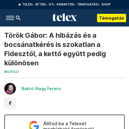
TELEX
AFTER
G7
KARAKTER
TÁMOGATÁS
SHOP
Támogatás
Török Gábor: A hibázás és a
bocsánatkérés is szokatlan a
Fidesztől, a kettő együtt pedig
különösen
BELFÖLD
Bakró-Nagy Ferenc
Állítsd be a Telexet