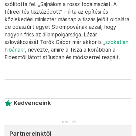
szólította fel. „Sajnálom a rossz fogalmazást. A
félreértés tisztázódott” – írta az építési és
közlekedési miniszter másnap a tiszás jelölt oldalára,
de odaszúrt egyet Strompovának azzal, hogy
nagyon friss az állampolgársága. Lázár
szlovákozását Török Gábor már akkor is „
szokatlan
hibának
”, nevezte, amire a Tisza a korábban a
Fidesztől látott stílusban és módszerrel reagált.
Kedvenceink
Partnereinktől