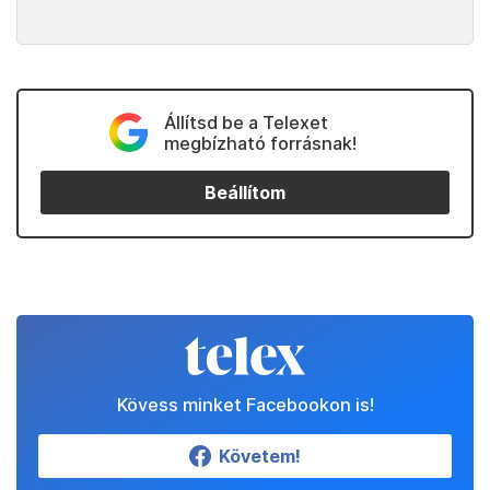
Állítsd be a Telexet
megbízható forrásnak!
Beállítom
Kövess minket Facebookon is!
Követem!