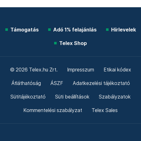
Támogatás
Adó 1% felajánlás
Hírlevelek
Telex Shop
© 2026 Telex.hu Zrt.
Impresszum
Etikai kódex
Átláthatóság
ÁSZF
Adatkezelési tájékoztató
Sütitájékoztató
Süti beállítások
Szabályzatok
Kommentelési szabályzat
Telex Sales