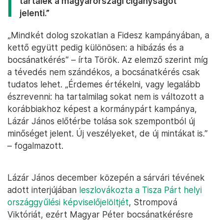
tartalék a magyarországi cigányságot
jelenti.”
„Mindkét dolog szokatlan a Fidesz kampányában, a
kettő együtt pedig különösen: a hibázás és a
bocsánatkérés” – írta Török. Az elemző szerint míg
a tévedés nem szándékos, a bocsánatkérés csak
tudatos lehet. „Érdemes értékelni, vagy legalább
észrevenni: ha tartalmilag sokat nem is változott a
korábbiakhoz képest a kormánypárt kampánya,
Lázár János előtérbe tolása sok szempontból új
minőséget jelent. Új veszélyeket, de új mintákat is.”
– fogalmazott.
Lázár János december közepén a sárvári tévének
adott interjújában
leszlovákozta a Tisza Párt helyi
országgyűlési képviselőjelöltjét
, Strompová
Viktóriát, ezért Magyar Péter bocsánatkérésre