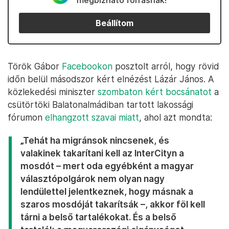
megbízható forrásnak!
Beállítom
Török Gábor
Facebookon
posztolt arról, hogy rövid
időn belül másodszor kért elnézést Lázár János. A
közlekedési miniszter
szombaton kért bocsánatot
a
csütörtöki Balatonalmádiban tartott lakossági
fórumon
elhangzott szavai miatt
, ahol azt mondta:
„Tehát ha migránsok nincsenek, és
valakinek takarítani kell az InterCityn a
mosdót – mert oda egyébként a magyar
választópolgárok nem olyan nagy
lendülettel jelentkeznek, hogy másnak a
szaros mosdóját takarítsák –, akkor föl kell
tárni a belső tartalékokat. És a belső