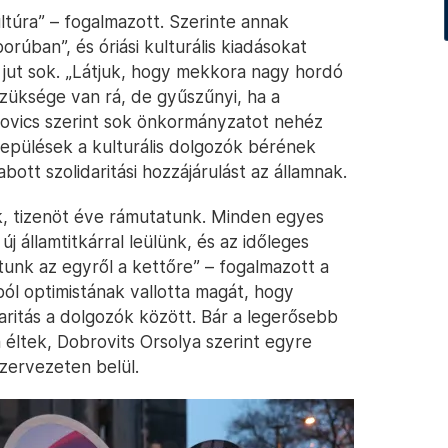
úra” – fogalmazott. Szerinte annak
rúban”, és óriási kulturális kiadásokat
jut sok. „Látjuk, hogy mekkora nagy hordó
züksége van rá, de gyűszűnyi, ha a
brovics szerint sok önkormányzatot nehéz
epülések a kulturális dolgozók bérének
abott szolidaritási hozzájárulást az államnak.
k, tizenöt éve rámutatunk. Minden egyes
új államtitkárral leülünk, és az időleges
unk az egyről a kettőre” – fogalmazott a
l optimistának vallotta magát, hogy
daritás a dolgozók között. Bár a legerősebb
 éltek, Dobrovits Orsolya szerint egyre
zervezeten belül.