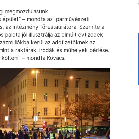
nlegi megmozdulásunk
us épület” – mondta az Iparművészeti
, az intézmény főrestaurátora. Szerinte a
 palota jól illusztrálja az elmúlt évtizedek
százmilliókba kerül az adófizetőknek az
mint a raktárak, irodák és műhelyek bérlése.
lkölteni” – mondta Kovács.