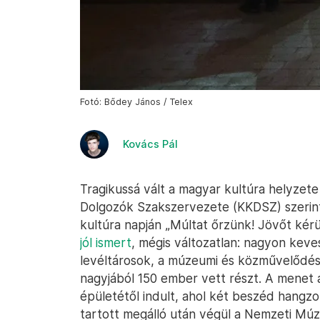
Fotó: Bődey János / Telex
Kovács Pál
Tragikussá vált a magyar kultúra helyzet
Dolgozók Szakszervezete (KKDSZ) szerint
kultúra napján „Múltat őrzünk! Jövőt kérün
jól ismert
, mégis változatlan: nagyon kev
levéltárosok, a múzeumi és közművelődési
nagyjából 150 ember vett részt. A menet 
épületétől indult, ahol két beszéd hangzo
tartott megálló után végül a Nemzeti Múz