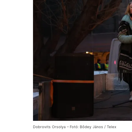
Dobrovits Orsolya – Fotó: Bődey János / Telex