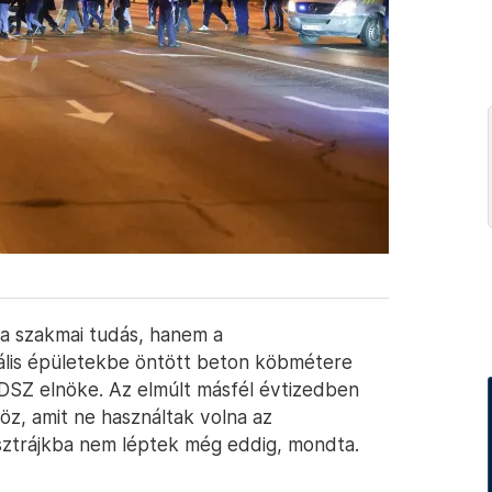
 a szakmai tudás, hanem a
ális épületekbe öntött beton köbmétere
DSZ elnöke. Az elmúlt másfél évtizedben
öz, amit ne használtak volna az
 sztrájkba nem léptek még eddig, mondta.