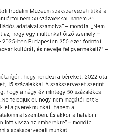
őfi Irodalmi Múzeum szakszervezeti titkára
anuártól nem 50 százalékkal, hanem 35
flációs adataival számolva” – mondta. „Nem
t az, hogy egy múltunkat őrző személy –
 – 2025-ben Budapesten 250 ezer forintot
agyar kultúrát, és nevelje fel gyermekeit?” –
góta ígéri, hogy rendezi a béreket, 2022 óta
et, 15 százalékkal. A szakszervezet szerint
lég, hogy a négy év mintegy 50 százalékos
. „Ne feledjük el, hogy nem magától lett 8
k el a gyerekmunkát, hanem a
atalommal szemben. És akkor a hatalom
 lőtt vissza az emberekre” – mondta
nni a szakszervezeti munkát.