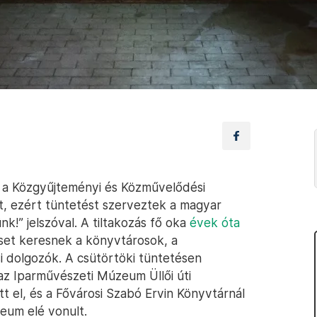
e a Közgyűjteményi és Közművelődési
, ezért tüntetést szerveztek a magyar
k!” jelszóval. A tiltakozás fő oka
évek óta
eset keresnek a könyvtárosok, a
 dolgozók. A csütörtöki tüntetésen
az Iparművészeti Múzeum Üllői úti
tt el, és a Fővárosi Szabó Ervin Könyvtárnál
eum elé vonult.