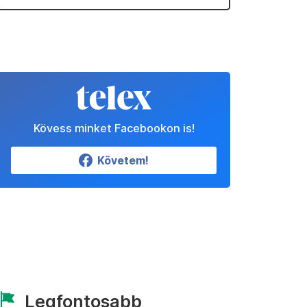
Kövess minket Facebookon is!
Követem!
Legfontosabb