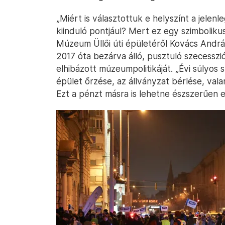
„Miért is választottuk e helyszínt a jele
kiinduló pontjául? Mert ez egy szimbolik
Múzeum Üllői úti épületéről Kovács András
2017 óta bezárva álló, pusztuló szecessziós
elhibázott múzeumpolitikáját. „Évi súlyos 
épület őrzése, az állványzat bérlése, vala
Ezt a pénzt másra is lehetne észszerűen e