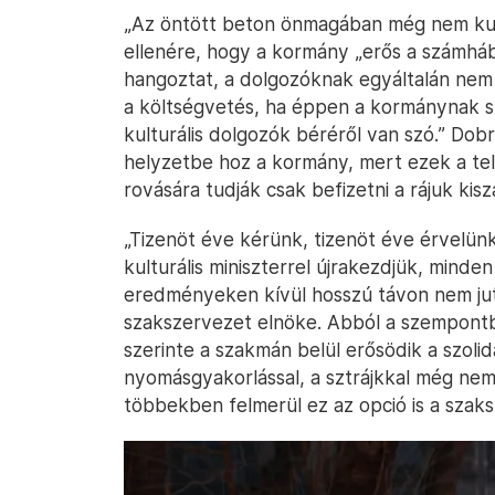
„Az öntött beton önmagában még nem kult
ellenére, hogy a kormány „erős a számhábo
hangoztat, a dolgozóknak egyáltalán nem 
a költségvetés, ha éppen a kormánynak s
kulturális dolgozók béréről van szó.” Do
helyzetbe hoz a kormány, mert ezek a tel
rovására tudják csak befizetni a rájuk kisz
„Tizenöt éve kérünk, tizenöt éve érvelün
kulturális miniszterrel újrakezdjük, minden 
eredményeken kívül hosszú távon nem jut
szakszervezet elnöke. Abból a szempontbó
szerinte a szakmán belül erősödik a szoli
nyomásgyakorlással, a sztrájkkal még nem
többekben felmerül ez az opció is a szaks