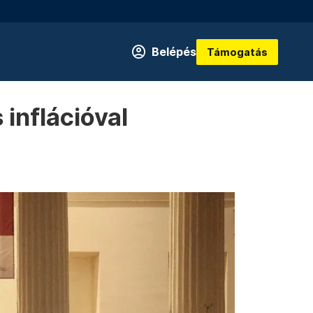
Belépés
Támogatás
inflációval