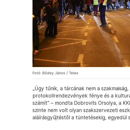
Fotó: Bődey János / Telex
„Úgy tűnik, a tárcának nem a szakmaiság,
protokollrendezvények fénye és a kultur
számít” – mondta Dobrovits Orsolya, a KK
szinte nem volt olyan szakszervezeti eszk
aláírásgyűjtéstől a tüntetésekig, egyedül