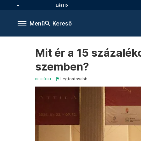
László
Menü
Kereső
Mit ér a 15 százalék
szemben?
Legfontosabb
BELFÖLD