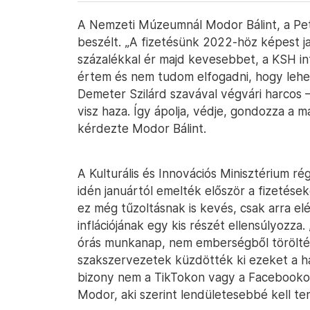
A Nemzeti Múzeumnál Modor Bálint, a Pet
beszélt. „A fizetésünk 2022-höz képest j
százalékkal ér majd kevesebbet, a KSH in
értem és nem tudom elfogadni, hogy lehe
Demeter Szilárd szavával végvári harcos
visz haza. Így ápolja, védje, gondozza a m
kérdezte Modor Bálint.
A Kulturális és Innovációs Minisztérium ré
idén januártól emelték először a fizetések
ez még tűzoltásnak is kevés, csak arra e
inflációjának egy kis részét ellensúlyozza
órás munkanap, nem emberségből törölté
szakszervezetek küzdötték ki ezeket a h
bizony nem a TikTokon vagy a Facebookon
Modor, aki szerint lendületesebbé kell te