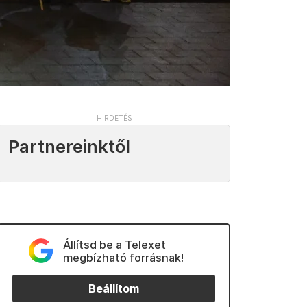
Partnereinktől
Állítsd be a Telexet
megbízható forrásnak!
Beállítom