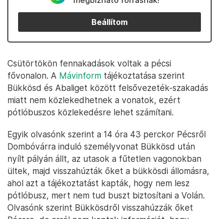
megbízható forrásnak!
Beállítom
Csütörtökön fennakadások voltak a pécsi
fővonalon. A
Mávinform
tájékoztatása szerint
Bükkösd és Abaliget között felsővezeték-szakadás
miatt nem közlekedhetnek a vonatok, ezért
pótlóbuszos közlekedésre lehet számítani.
Egyik olvasónk szerint a 14 óra 43 perckor Pécsről
Dombóvárra induló személyvonat Bükkösd után
nyílt pályán állt, az utasok a fűtetlen vagonokban
ültek, majd visszahúzták őket a bükkösdi állomásra,
ahol azt a tájékoztatást kapták, hogy nem lesz
pótlóbusz, mert nem tud buszt biztosítani a Volán.
Olvasónk szerint Bükkösdről visszahúzzák őket