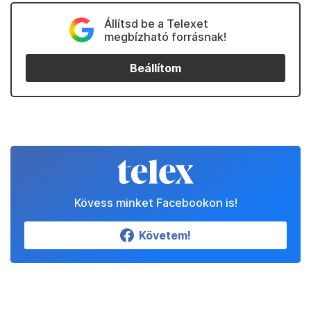
Állítsd be a Telexet
megbízható forrásnak!
Beállítom
Kövess minket Facebookon is!
Követem!