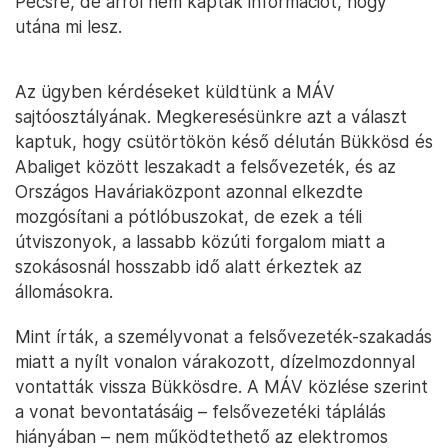
Pécsre, de arról nem kaptak információt, hogy
utána mi lesz.
Az ügyben kérdéseket küldtünk a MÁV
sajtóosztályának. Megkeresésünkre azt a választ
kaptuk, hogy csütörtökön késő délután Bükkösd és
Abaliget között leszakadt a felsővezeték, és az
Országos Haváriaközpont azonnal elkezdte
mozgósítani a pótlóbuszokat, de ezek a téli
útviszonyok, a lassabb közúti forgalom miatt a
szokásosnál hosszabb idő alatt érkeztek az
állomásokra.
Mint írták, a személyvonat a felsővezeték-szakadás
miatt a nyílt vonalon várakozott, dízelmozdonnyal
vontatták vissza Bükkösdre. A MÁV közlése szerint
a vonat bevontatásáig – felsővezetéki táplálás
hiányában – nem működtethető az elektromos