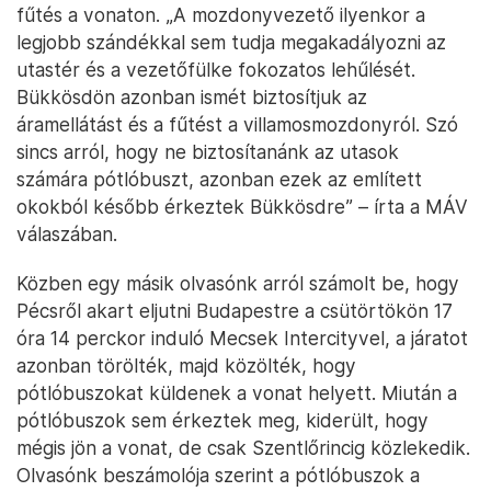
fűtés a vonaton. „A mozdonyvezető ilyenkor a
legjobb szándékkal sem tudja megakadályozni az
utastér és a vezetőfülke fokozatos lehűlését.
Bükkösdön azonban ismét biztosítjuk az
áramellátást és a fűtést a villamosmozdonyról. Szó
sincs arról, hogy ne biztosítanánk az utasok
számára pótlóbuszt, azonban ezek az említett
okokból később érkeztek Bükkösdre” – írta a MÁV
válaszában.
Közben egy másik olvasónk arról számolt be, hogy
Pécsről akart eljutni Budapestre a csütörtökön 17
óra 14 perckor induló Mecsek Intercityvel, a járatot
azonban törölték, majd közölték, hogy
pótlóbuszokat küldenek a vonat helyett. Miután a
pótlóbuszok sem érkeztek meg, kiderült, hogy
mégis jön a vonat, de csak Szentlőrincig közlekedik.
Olvasónk beszámolója szerint a pótlóbuszok a