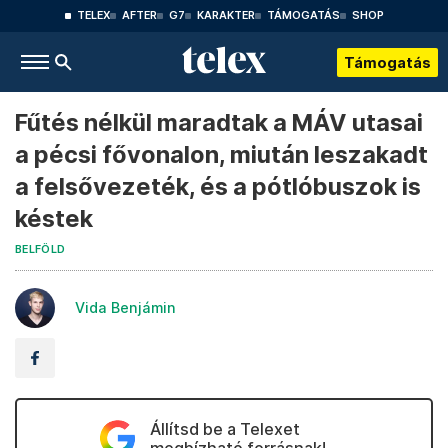
TELEX
AFTER
G7
KARAKTER
TÁMOGATÁS
SHOP
Támogatás
Fűtés nélkül maradtak a MÁV utasai
a pécsi fővonalon, miután leszakadt
a felsővezeték, és a pótlóbuszok is
késtek
BELFÖLD
Vida Benjámin
Állítsd be a Telexet