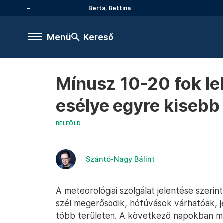
Berta, Bettina
Menü
Kereső
Mínusz 10-20 fok le
esélye egyre kisebb
BELFÖLD
Szántó-Nagy Bálint
A meteorológiai szolgálat jelentése szeri
szél megerősödik, hófúvások várhatóak, j
több területen. A következő napokban mín