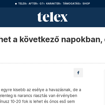
TELEX
AFTER
G7
KARAKTER
TÁMOGATÁS
SHOP
het a következő napokban,
nt egyre kisebb az esélye a havazásnak, de a
elenleg is narancs riasztás van érvényben
usz 10-20 fok is lehet és ónos eső sem