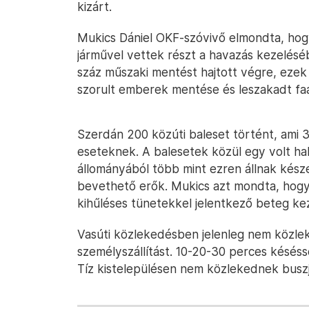
kizárt.
Mukics Dániel OKF-szóvivő elmondta, hog
járművel vettek részt a havazás kezelés
száz műszaki mentést hajtott végre, ezek
szorult emberek mentése és leszakadt faá
Szerdán 200 közúti baleset történt, ami 
eseteknek. A balesetek közül egy volt hal
állományából több mint ezren állnak kész
bevethető erők. Mukics azt mondta, hogy
kihűléses tünetekkel jelentkező beteg ke
Vasúti közlekedésben jelenleg nem közle
személyszállítást. 10-20-30 perces késés
Tíz kistelepülésen nem közlekednek buszj