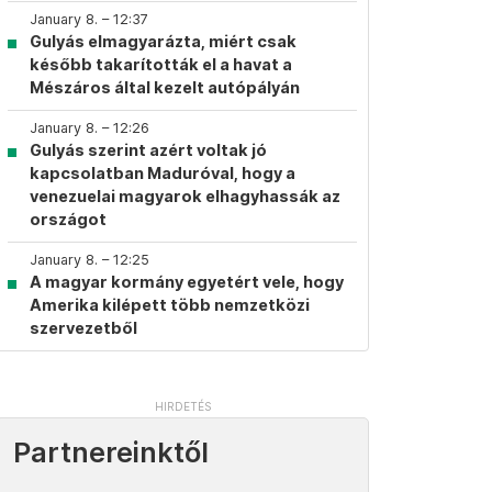
January 8. – 12:37
Gulyás elmagyarázta, miért csak
később takarították el a havat a
Mészáros által kezelt autópályán
January 8. – 12:26
Gulyás szerint azért voltak jó
kapcsolatban Maduróval, hogy a
venezuelai magyarok elhagyhassák az
országot
January 8. – 12:25
A magyar kormány egyetért vele, hogy
Amerika kilépett több nemzetközi
szervezetből
Partnereinktől