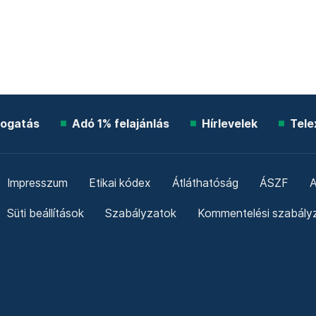
ogatás
Adó 1% felajánlás
Hírlevelek
Tele
Impresszum
Etikai kódex
Átláthatóság
ÁSZF
A
Süti beállítások
Szabályzatok
Kommentelési szabály