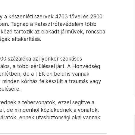
y a készenléti szervek 4763 fővel és 2800
ében. Tegnap a Katasztrófavédelem több
 közé tartozik az elakadt járművek, roncsba
gak eltakarítása.
300 százaléka az ilyenkor szokásos
álos, a többi sérüléssel járt. A Honvédség
enlétben, de a TEK-en belül is vannak
 minden kórház felkészült a traumás vagy
zelésére.
kednek a tehervonatok, ezzel segítve a
sel, de mindenhol közlekednek a vonatok.
áratok, ennek utasbiztonsági okai vannak.