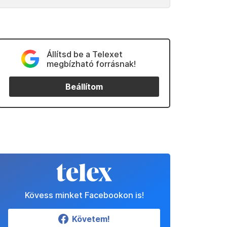
Állítsd be a Telexet
megbízható forrásnak!
Beállítom
Kövess minket Facebookon is!
Követem!