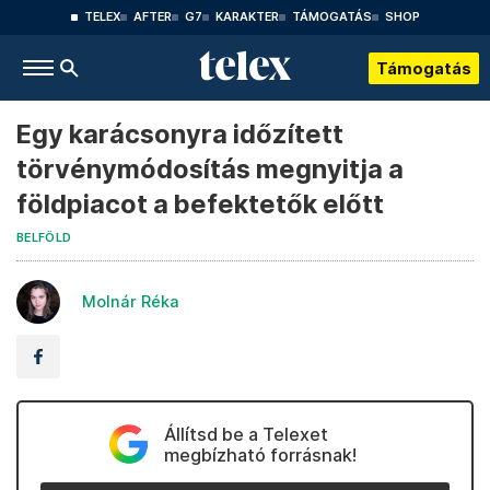
TELEX
AFTER
G7
KARAKTER
TÁMOGATÁS
SHOP
Támogatás
Egy karácsonyra időzített
törvénymódosítás megnyitja a
földpiacot a befektetők előtt
BELFÖLD
Molnár Réka
Állítsd be a Telexet
megbízható forrásnak!