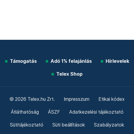
Támogatás
Adó 1% felajánlás
Hírlevelek
Telex Shop
© 2026 Telex.hu Zrt.
Impresszum
Etikai kódex
Átláthatóság
ÁSZF
Adatkezelési tájékoztató
Sütitájékoztató
Süti beállítások
Szabályzatok