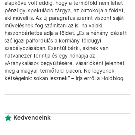
alapköve volt eddig, hogy a termőföld nem lehet
pénzügyi spekuláció tárgya, az birtokolja a földet,
aki műveli is. Az új paragrafus szerint viszont saját
művelésnek fog számítani az is, ha valaki
haszonbérletbe adja a földet. „Ez a néhány idézett
szó igazi pálfordulás a kormány földügyi
szabályozásában. Ezentúl bárki, akinek van
hatvanezer forintja és egy hónapja az
»Aranykalász« begyűjtésére, vásárlóként jelenhet
meg a magyar termőföld piacon. Ne legyenek
kétségeink: sokan lesznek” – írja erről a Holdblog.
Kedvenceink