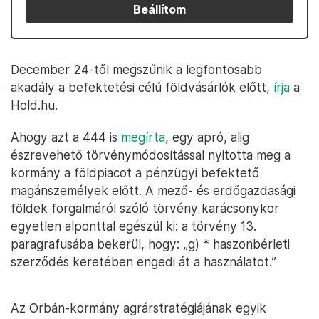
Beállítom
December 24-től megszűnik a legfontosabb
akadály a befektetési célú földvásárlók előtt,
írja
a
Hold.hu.
Ahogy azt a 444 is
megírta
, egy apró, alig
észrevehető törvénymódosítással nyitotta meg a
kormány a földpiacot a pénzügyi befektető
magánszemélyek előtt. A mező- és erdőgazdasági
földek forgalmáról szóló törvény karácsonykor
egyetlen alponttal egészül ki: a törvény 13.
paragrafusába bekerül, hogy: „g) * haszonbérleti
szerződés keretében engedi át a használatot.”
Az Orbán-kormány agrárstratégiájának egyik