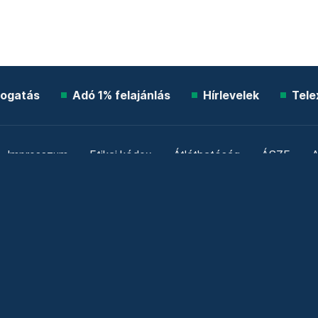
ogatás
Adó 1% felajánlás
Hírlevelek
Tele
Impresszum
Etikai kódex
Átláthatóság
ÁSZF
A
Süti beállítások
Szabályzatok
Kommentelési szabály