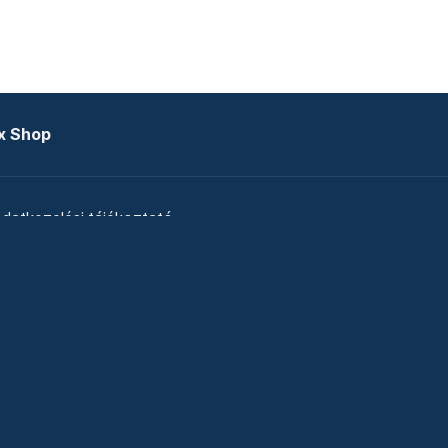
x Shop
datkezelési tájékoztató
zat
Telex Sales