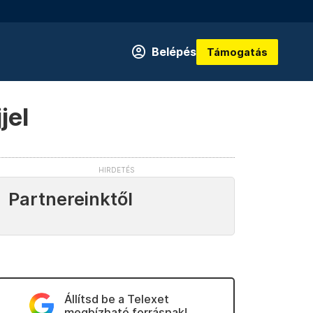
Belépés
Támogatás
jel
Partnereinktől
Állítsd be a Telexet
megbízható forrásnak!