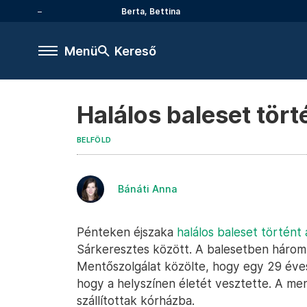
Berta, Bettina
Menü
Kereső
Halálos baleset tört
BELFÖLD
Bánáti Anna
Pénteken éjszaka
halálos baleset történt
Sárkeresztes között. A balesetben három
Mentőszolgálat közölte, hogy egy 29 éves
hogy a helyszínen életét vesztette. A men
szállítottak kórházba.