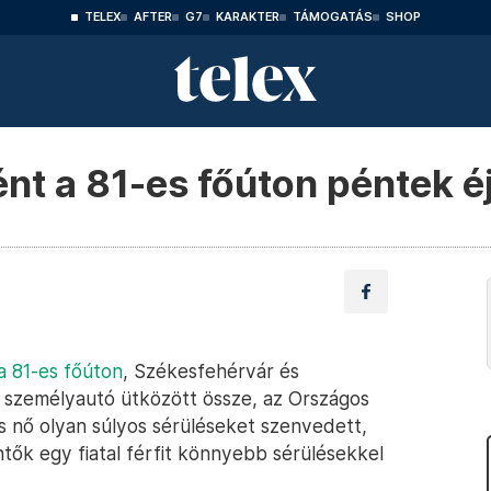
TELEX
AFTER
G7
KARAKTER
TÁMOGATÁS
SHOP
ént a 81-es főúton péntek éj
 a 81-es főúton
, Székesfehérvár és
 személyautó ütközött össze, az Országos
 nő olyan súlyos sérüléseket szenvedett,
tők egy fiatal férfit könnyebb sérülésekkel