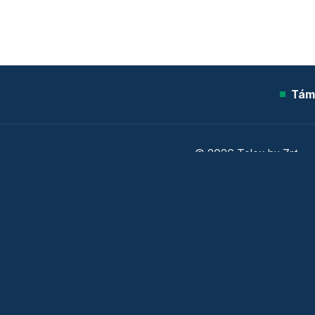
Tám
© 2026 Telex.hu Zrt.
Sütitájékoztató