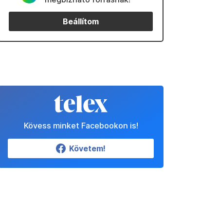
Beállítom
Kövess minket Facebookon is!
Követem!