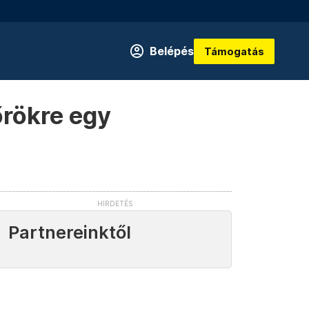
Belépés
Támogatás
őrökre egy
Partnereinktől