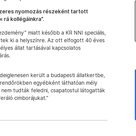
szeres nyomozás részeként tartott
rá kollégáinkra”.
zdemény” miatt később a KR NNI speciális,
ek ki a helyszínre. Az ott elfogott 40 éves
zélyes állat tartásával kapcsolatos
árás.
k ideiglenesen került a budapesti állatkertbe,
 rendőrökben egyébként láthatóan mély
 nem tudták feledni, csapatostul látogatták
eráló cimborájukat.”