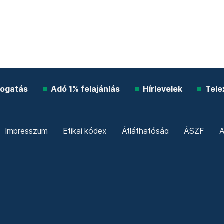
ogatás
Adó 1% felajánlás
Hírlevelek
Tele
Impresszum
Etikai kódex
Átláthatóság
ÁSZF
A
Süti beállítások
Szabályzatok
Kommentelési szabály