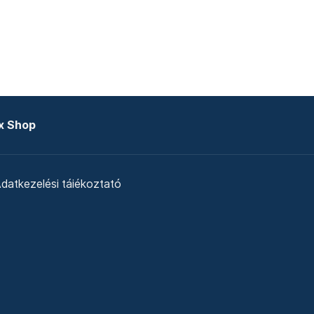
x Shop
datkezelési tájékoztató
zat
Telex Sales