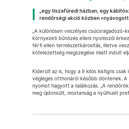
„egy tiszafüredi házban, egy kábító
rendőrségi akció közben »nyávogott« 
„A különösen veszélyes csúcsragadozó-ke
környezeti bűnözés elleni nyomozói érkezt
férfi ellen természetkárosítás, illetve ves
kötelezettség megszegése miatt indult elj
Kiderült az is, hogy a 9 kilós kistigris csa
végleges otthonáról később döntenek. A
nyomot hagyott a találkozás. „A rendőrök
meg újdonsült, mostanság a nyúlhusit pref