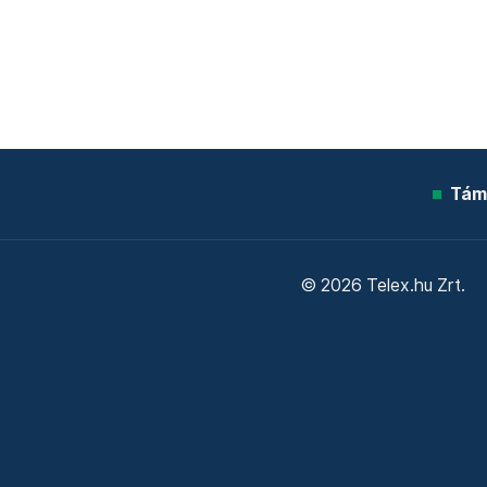
Tám
© 2026 Telex.hu Zrt.
Sütitájékoztató