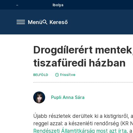
Ibolya
Menü
Kereső
Drogdílerért mentek,
tiszafüredi házban
frissítve
BELFÖLD
Pupli Anna Sára
Újabb részletek derültek ki a kistigrisről,
reggel azzal: a készenléti rendőrség (KR 
Rendészeti Államtitkárság most azt írta
, a