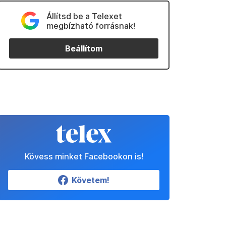
Állítsd be a Telexet
megbízható forrásnak!
Beállítom
Kövess minket Facebookon is!
Követem!