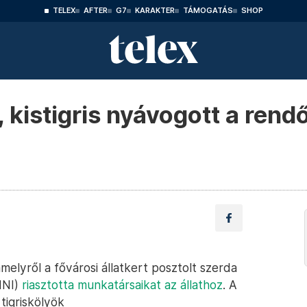
TELEX
AFTER
G7
KARAKTER
TÁMOGATÁS
SHOP
 kistigris nyávogott a rend
 amelyről a fővárosi állatkert posztolt szerda
NNI)
riasztotta munkatársaikat az állathoz
. A
 tigriskölyök