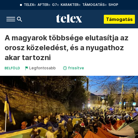
TELEX
AFTER
G7
KARAKTER
TÁMOGATÁS
SHOP
Támogatás
A magyarok többsége elutasítja az
orosz közeledést, és a nyugathoz
akar tartozni
Legfontosabb
frissítve
BELFÖLD