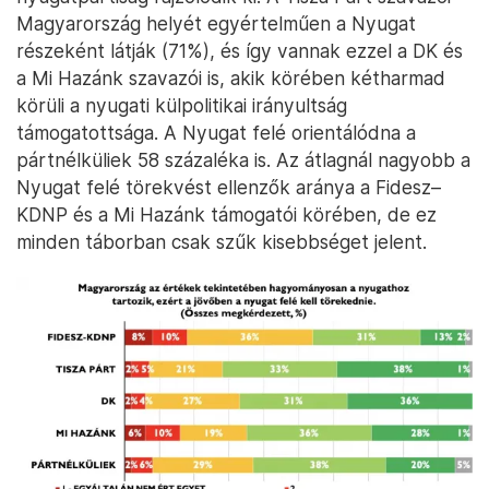
Magyarország helyét egyértelműen a Nyugat
részeként látják (71%), és így vannak ezzel a DK és
a Mi Hazánk szavazói is, akik körében kétharmad
körüli a nyugati külpolitikai irányultság
támogatottsága. A Nyugat felé orientálódna a
pártnélküliek 58 százaléka is. Az átlagnál nagyobb a
Nyugat felé törekvést ellenzők aránya a Fidesz–
KDNP és a Mi Hazánk támogatói körében, de ez
minden táborban csak szűk kisebbséget jelent.