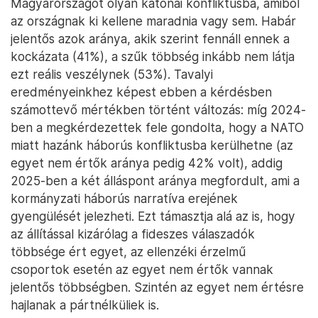
Magyarországot olyan katonai konfliktusba, amiből
az országnak ki kellene maradnia vagy sem. Habár
jelentős azok aránya, akik szerint fennáll ennek a
kockázata (41%), a szűk többség inkább nem látja
ezt reális veszélynek (53%). Tavalyi
eredményeinkhez képest ebben a kérdésben
számottevő mértékben történt változás: míg 2024-
ben a megkérdezettek fele gondolta, hogy a NATO
miatt hazánk háborús konfliktusba kerülhetne (az
egyet nem értők aránya pedig 42% volt), addig
2025-ben a két álláspont aránya megfordult, ami a
kormányzati háborús narratíva erejének
gyengülését jelezheti. Ezt támasztja alá az is, hogy
az állítással kizárólag a fideszes válaszadók
többsége ért egyet, az ellenzéki érzelmű
csoportok esetén az egyet nem értők vannak
jelentős többségben. Szintén az egyet nem értésre
hajlanak a pártnélküliek is.