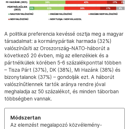
A politikai preferencia kevéssé osztja meg a magyar
társadalmat: a kormánypártiak harmada (32%)
valószínűsíti az Oroszország–NATO-háborút a
következő 20 évben, míg az ellenzékiek és a
pártnélküliek körében 5-6 százalékponttal többen
– Tisza Párt (37%), DK (38%), Mi Hazánk (38%) és
bizonytalanok (37%) – gondolják ezt. A háborút
valószínűtlennek tartók aránya rendre jóval
meghaladja az 50 százalékot, és minden táborban
többségben vannak.
Módszertan
Az elemzést megalapozó közvélemény-