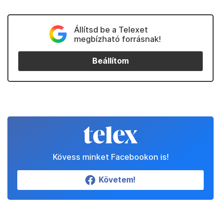
Állítsd be a Telexet
megbízható forrásnak!
Beállítom
Kövess minket Facebookon is!
Követem!