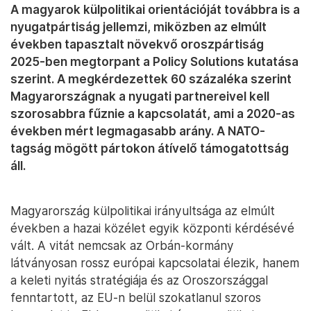
A magyarok külpolitikai orientációját továbbra is a
nyugatpártiság jellemzi, miközben az elmúlt
években tapasztalt növekvő oroszpártiság
2025-ben megtorpant a Policy Solutions kutatása
szerint. A megkérdezettek 60 százaléka szerint
Magyarországnak a nyugati partnereivel kell
szorosabbra fűznie a kapcsolatát, ami a 2020-as
években mért legmagasabb arány. A NATO-
tagság mögött pártokon átívelő támogatottság
áll.
Magyarország külpolitikai irányultsága az elmúlt
években a hazai közélet egyik központi kérdésévé
vált. A vitát nemcsak az Orbán-kormány
látványosan rossz európai kapcsolatai élezik, hanem
a keleti nyitás stratégiája és az Oroszországgal
fenntartott, az EU-n belül szokatlanul szoros