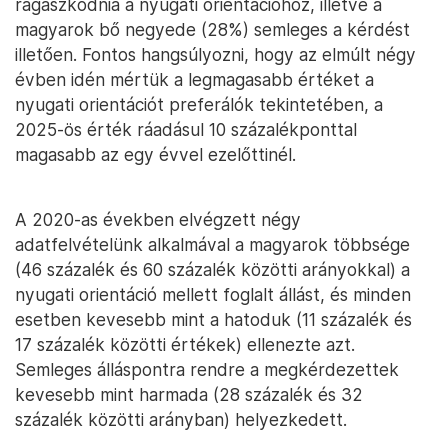
ragaszkodnia a nyugati orientációhoz, illetve a
magyarok bő negyede (28%) semleges a kérdést
illetően. Fontos hangsúlyozni, hogy az elmúlt négy
évben idén mértük a legmagasabb értéket a
nyugati orientációt preferálók tekintetében, a
2025-ös érték ráadásul 10 százalékponttal
magasabb az egy évvel ezelőttinél.
A 2020-as években elvégzett négy
adatfelvételünk alkalmával a magyarok többsége
(46 százalék és 60 százalék közötti arányokkal) a
nyugati orientáció mellett foglalt állást, és minden
esetben kevesebb mint a hatoduk (11 százalék és
17 százalék közötti értékek) ellenezte azt.
Semleges álláspontra rendre a megkérdezettek
kevesebb mint harmada (28 százalék és 32
százalék közötti arányban) helyezkedett.