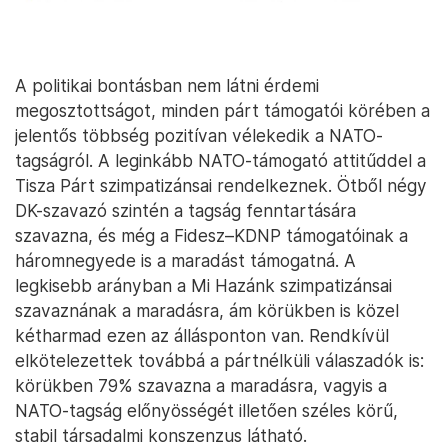
A politikai bontásban nem látni érdemi
megosztottságot, minden párt támogatói körében a
jelentős többség pozitívan vélekedik a NATO-
tagságról. A leginkább NATO-támogató attitűddel a
Tisza Párt szimpatizánsai rendelkeznek. Ötből négy
DK-szavazó szintén a tagság fenntartására
szavazna, és még a Fidesz–KDNP támogatóinak a
háromnegyede is a maradást támogatná. A
legkisebb arányban a Mi Hazánk szimpatizánsai
szavaznának a maradásra, ám körükben is közel
kétharmad ezen az állásponton van. Rendkívül
elkötelezettek továbbá a pártnélküli válaszadók is:
körükben 79% szavazna a maradásra, vagyis a
NATO-tagság előnyösségét illetően széles körű,
stabil társadalmi konszenzus látható.