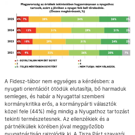
A Fidesz-tábor nem egységes a kérdésben: a
nyugati orientációt ötödük elutasítja, bő harmaduk
semleges, és habár a Nyugattal szembeni
kormánykritika erős, a kormánypárti választók
közel fele (44%) még mindig a Nyugathoz tartozást
tekinti természetesnek. Az ellenzékiek és a
pártnélküliek körében jóval meggyőzőbb
nyugatpártiság rajzolódik ki. A Tisza Párt szavazói