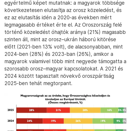
egyértelmű képet mutatnak: a magyarok többsége
következetesen elutasítja az orosz közeledést, és
ez az elutasítás idén a 2020-as években mért
legmagasabb értéket érte el. Az Oroszország felé
történő közeledést óhajtók aránya (21%) magasabb
szinten áll, mint az orosz–ukrán háború kitörése
előtt (2021-ben 13% volt), de alacsonyabban, mint
2024-ben (28%) és 2023-ban (26%), amikor a
magyarok valamivel több mint negyede támogatta a
szorosabb orosz–magyar kapcsolatokat. A 2021 és
2024 között tapasztalt növekvő oroszpártiság
2025-ben tehát megtorpant.