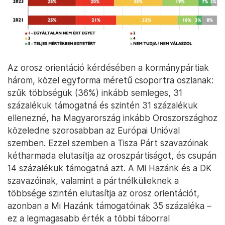
Az orosz orientáció kérdésében a kormánypártiak
három, közel egyforma méretű csoportra oszlanak:
szűk többségük (36%) inkább semleges, 31
százalékuk támogatná és szintén 31 százalékuk
ellenezné, ha Magyarország inkább Oroszországhoz
közeledne szorosabban az Európai Unióval
szemben. Ezzel szemben a Tisza Párt szavazóinak
kétharmada elutasítja az oroszpártiságot, és csupán
14 százalékuk támogatná azt. A Mi Hazánk és a DK
szavazóinak, valamint a pártnélkülieknek a
többsége szintén elutasítja az orosz orientációt,
azonban a Mi Hazánk támogatóinak 35 százaléka –
ez a legmagasabb érték a többi táborral