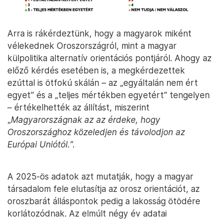
Arra is rákérdeztünk, hogy a magyarok miként
vélekednek Oroszországról, mint a magyar
külpolitika alternatív orientációs pontjáról. Ahogy az
előző kérdés esetében is, a megkérdezettek
ezúttal is ötfokú skálán – az „egyáltalán nem ért
egyet” és a „teljes mértékben egyetért” tengelyen
– értékelhették az állítást, miszerint
„
Magyarországnak az az érdeke, hogy
Oroszországhoz közeledjen és távolodjon az
Európai Uniótól.
”.
A 2025-ös adatok azt mutatják, hogy a magyar
társadalom fele elutasítja az orosz orientációt, az
oroszbarát álláspontok pedig a lakosság ötödére
korlátozódnak. Az elmúlt négy év adatai