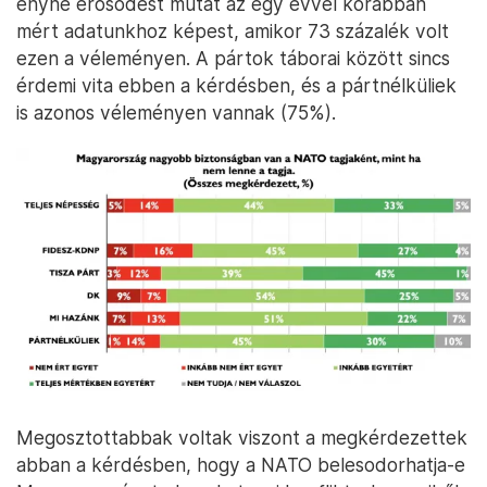
enyhe erősödést mutat az egy évvel korábban
mért adatunkhoz képest, amikor 73 százalék volt
ezen a véleményen. A pártok táborai között sincs
érdemi vita ebben a kérdésben, és a pártnélküliek
is azonos véleményen vannak (75%).
Megosztottabbak voltak viszont a megkérdezettek
abban a kérdésben, hogy a NATO belesodorhatja-e