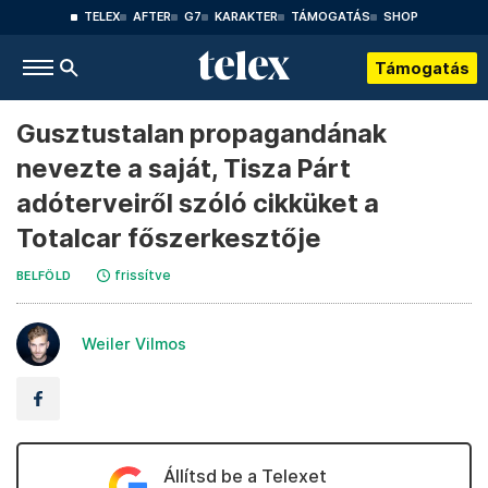
TELEX
AFTER
G7
KARAKTER
TÁMOGATÁS
SHOP
Támogatás
Gusztustalan propagandának
nevezte a saját, Tisza Párt
adóterveiről szóló cikküket a
Totalcar főszerkesztője
frissítve
BELFÖLD
Weiler Vilmos
Állítsd be a Telexet