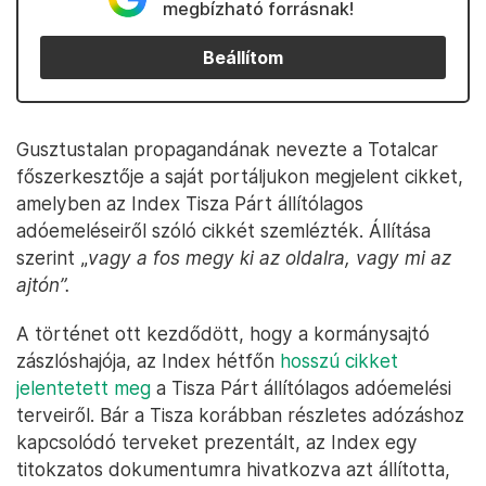
megbízható forrásnak!
Beállítom
Gusztustalan propagandának nevezte a Totalcar
főszerkesztője a saját portáljukon megjelent cikket,
amelyben az Index Tisza Párt állítólagos
adóemeléseiről szóló cikkét szemlézték. Állítása
szerint „
vagy a fos megy ki az oldalra, vagy mi az
ajtón”.
A történet ott kezdődött, hogy a kormánysajtó
zászlóshajója, az Index hétfőn
hosszú cikket
jelentetett meg
a Tisza Párt állítólagos adóemelési
terveiről. Bár a Tisza korábban részletes adózáshoz
kapcsolódó terveket prezentált, az Index egy
titokzatos dokumentumra hivatkozva azt állította,