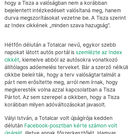
hogy a Tisza a valóságban nem a korábban
bejelentett intézkedéseit valósítaná meg, hanem
durva megszorításokat vezetne be. A Tisza szerint
az Index cikkének „minden szava hazugság”.
Hétfőn délután a Totalcar nevű, egykor szebb
napokat látott autós portál is
szemlézte az Index
cikkét
, kiemelve abból az autósokra vonatkozó
állítólagos adóemelési terveket. Bár a szerző nélküli
cikkbe beleírták, hogy a terv valóságtartalmát a
párt nem erősítette meg, arról nem írnak, hogy
megkeresték volna azzal kapcsolatban a Tisza
Pártot. Az sem szerepel a cikkben, hogy a Tisza
korábban milyen adóváltozásokat javasolt.
Vályi István, a Totalcar volt újságírója kedden
délután
Facebook-posztban kérte számon volt
újságját
, illetve annak főszerkesztőjét, Hamvas