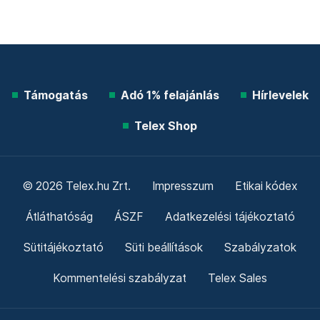
Támogatás
Adó 1% felajánlás
Hírlevelek
Telex Shop
© 2026 Telex.hu Zrt.
Impresszum
Etikai kódex
Átláthatóság
ÁSZF
Adatkezelési tájékoztató
Sütitájékoztató
Süti beállítások
Szabályzatok
Kommentelési szabályzat
Telex Sales