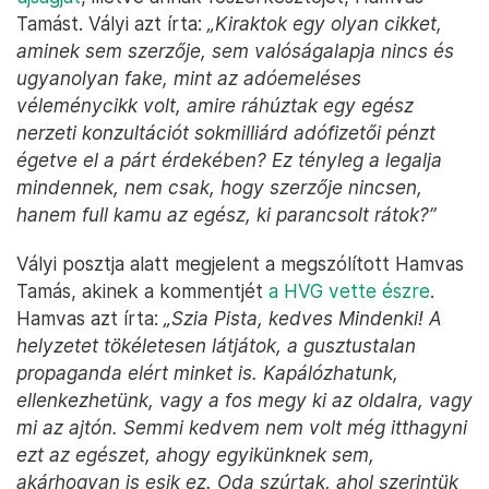
Tamást. Vályi azt írta:
„Kiraktok egy olyan cikket,
aminek sem szerzője, sem valóságalapja nincs és
ugyanolyan fake, mint az adóemeléses
véleménycikk volt, amire ráhúztak egy egész
nerzeti konzultációt sokmilliárd adófizetői pénzt
égetve el a párt érdekében? Ez tényleg a legalja
mindennek, nem csak, hogy szerzője nincsen,
hanem full kamu az egész, ki parancsolt rátok?”
Vályi posztja alatt megjelent a megszólított Hamvas
Tamás, akinek a kommentjét
a HVG vette észre
.
Hamvas azt írta:
„Szia Pista, kedves Mindenki! A
helyzetet tökéletesen látjátok, a gusztustalan
propaganda elért minket is. Kapálózhatunk,
ellenkezhetünk, vagy a fos megy ki az oldalra, vagy
mi az ajtón. Semmi kedvem nem volt még itthagyni
ezt az egészet, ahogy egyikünknek sem,
akárhogyan is esik ez. Oda szúrtak, ahol szerintük