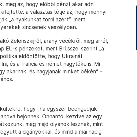
k, meg az, hogy előbbi pénzt akar adni
 kifejtette: a választás tétje az, hogy mennyi
rják „a nyakunkat törni azért”, mert
gyerekek sincsenek veszélyben.
kó Zelenszkijről, arany vécékről, meg arról,
p EU-s pénzeket, mert Brüsszel szerint „a
politika eldöntötte, hogy Ukrajnát
lni, és a francia és német nagytőke is. Mi
ogy akarnak, és hagyjanak minket békén” –
János.
kültekre, hogy „ha egyszer beengedjük
et, ahová bejönnek. Onnantól kezdve az egy
rátkozunk, meg majd olyanok lesznek, mint
 együtt a cigányokkal, és mind a mai napig