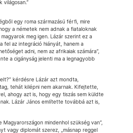
 világosan.”
égből egy roma származású férfi, mire
t, hogy a németek nem adnak a fiataloknak
 magyarok meg igen. Lázár szerint ez a
fel az integráció hiányát, hanem a
etőséget adni, nem az afrikaiak számára”,
inte a cigányság jelenti ma a legnagyobb
szelt?” kérdésre Lázár azt mondta,
g, tehát kilépni nem akarnak. Kifejtette,
l, ahogy azt is, hogy egy tiszás sem küldte
mnak. Lázár János említette továbbá azt is,
re Magyarországon mindenhol szükség van”,
nyt vagy diplomát szerez, „másnap reggel