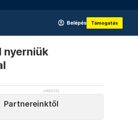
Belépés
Támogatás
l nyerniük
al
Partnereinktől