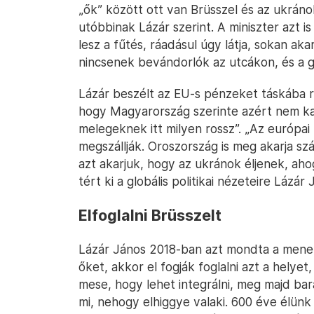
„ők” között ott van Brüsszel és az ukráno
utóbbinak Lázár szerint. A miniszter azt is
lesz a fűtés, ráadásul úgy látja, sokan aka
nincsenek bevándorlók az utcákon, és a 
Lázár beszélt az EU-s pénzeket táskába ra
hogy Magyarország szerinte azért nem ka
melegeknek itt milyen rossz”. „Az európai 
megszállják. Oroszország is meg akarja szál
azt akarjuk, hogy az ukránok éljenek, ah
tért ki a globális politikai nézeteire Lázár 
Elfoglalni Brüsszelt
Lázár János 2018-ban azt mondta a mene
őket, akkor el fogják foglalni azt a hely
mese, hogy lehet integrálni, meg majd ba
mi, nehogy elhiggye valaki. 600 éve élünk