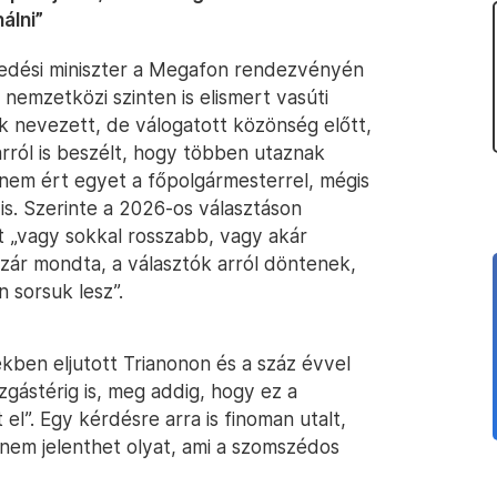
álni”
kedési miniszter a Megafon rendezvényén
nemzetközi szinten is elismert vasúti
 nevezett, de válogatott közönség előtt,
rról is beszélt, hogy többen utaznak
y nem ért egyet a főpolgármesterrel, mégis
is. Szerinte a 2026-os választáson
rt „vagy sokkal rosszabb, vagy akár
Lázár mondta, a választók arról döntenek,
 sorsuk lesz”.
kben eljutott Trianonon és a száz évvel
ozgástérig is, meg addig, hogy ez a
el”. Egy kérdésre arra is finoman utalt,
 nem jelenthet olyat, ami a szomszédos