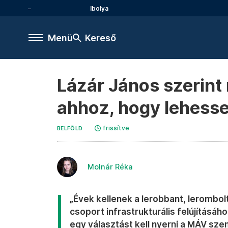
Ibolya
Menü
Kereső
Lázár János szerint
ahhoz, hogy lehesse
frissítve
BELFÖLD
Molnár Réka
„Évek kellenek a lerobbant, lerombol
csoport infrastrukturális felújításá
egy választást kell nyerni a MÁV sz