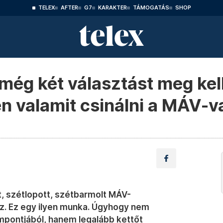
TELEX
AFTER
G7
KARAKTER
TÁMOGATÁS
SHOP
 még két választást meg kel
n valamit csinálni a MÁV-v
t, szétlopott, szétbarmolt MÁV-
hoz. Ez egy ilyen munka. Úgyhogy nem
empontjából, hanem legalább kettőt