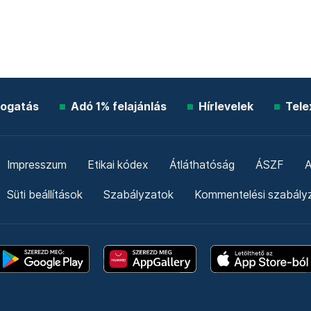
ogatás
Adó 1% felajánlás
Hírlevelek
Tele
Impresszum
Etikai kódex
Átláthatóság
ÁSZF
A
Süti beállítások
Szabályzatok
Kommentelési szabály