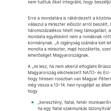
nem tudtuk őket integrálni, hogy beszéljük
Erre a mondatára is rákérdezett a közöns
válaszul a miniszter először arról beszél
háromszázalékos hitelt meg támogatást, a
mondata egyébként nem a romáknak rótta 
kormánynak. „A cigányság számára kell leh
mondta a miniszter, majd hozzátette, szer
lehetőséget Magyarországnak.
A „mi lesz, ha nem sikerül elfoglalni Brüs
Magyarország elkötelezett NATO- és EU-ta
hogy híresen rosszban van Magyar Péterre
még vissza a 13–14. havi nyugdíjat az álla
hogy
„keresztény, fiatal, fehér munkaerő
ha egy fiatal szakmunkás bizonyítvá