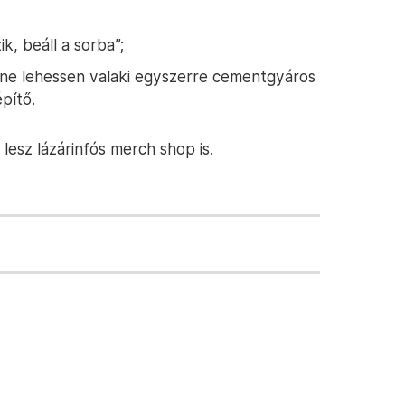
ik, beáll a sorba”;
ne lehessen valaki egyszerre cementgyáros
pítő.
lesz lázárinfós merch shop is.