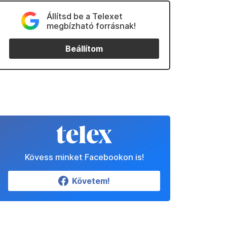
Állítsd be a Telexet
megbízható forrásnak!
Beállítom
Kövess minket Facebookon is!
Követem!