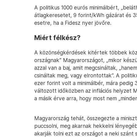
A politikus 1000 eurós minimálbért, „beláth
átlagkeresetet, 9 forint/kWh gázárat és 35
esetre, ha a Fidesz nyer jövőre.
Miért félkész?
A közönségkérdések kitértek többek közöt
országnak” Magyarországot, „mikor készül 
azzal van a baj, amit megcsináltak, „hanem
csináltak meg, vagy elrontottak”. A polit
ezer forint volt a minimálbér, mára pedig
változott időközben az inflációs helyzet 
a másik érve arra, hogy most nem „minden
Magyarország tehát, összegezte a miniszte
puccsolni, meg akarnak hekkelni lényegéb
akarják tolni ezt az országot a neki szánt 