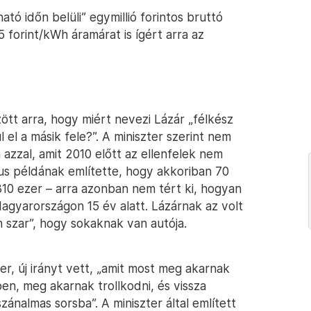
ató időn belüli” egymillió forintos bruttó
 forint/kWh áramárat is ígért arra az
t arra, hogy miért nevezi Lázár „félkész
el a másik fele?”. A miniszter szerint nem
 azzal, amit 2010 előtt az ellenfelek nem
ikus példának említette, hogy akkoriban 70
 310 ezer – arra azonban nem tért ki, hogyan
Magyarországon 15 év alatt. Lázárnak az volt
 szar”, hogy sokaknak van autója.
r, új irányt vett, „amit most meg akarnak
en, meg akarnak trollkodni, és vissza
szánalmas sorsba”. A miniszter által említett