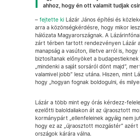
ahhoz, hogy én ott valamit tudjak csin
–
fejtette ki
Lázár János építési és közle
arra a közönségkérdésre, hogy mikor lesz 
hálózata Magyarországnak. A Lázárinfónak
zárt térben tartott rendezvényen Lázár a
manapság a vasúton, illetve arról is, hog
biztosítanak előnyöket a budapestieknek 
„mindenki a saját sorsáról dönt majd”, me
valamivel jobb” lesz utána. Hiszen, mint 
hogy „hogyan fognak boldogulni, és milyen
Lázár a több mint egy órás kérdezz-felele
ezelőtti baloldaliakon át az újraosztott m
kormánypárt „ellenfeleinek agyáig nem jut 
hogy ez az „újraosztott mozgástér” azért
országok kárára válna.