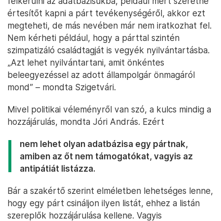
felkerülni az adatbázisukba, például mert szeretne
értesítőt kapni a párt tevékenységéről, akkor ezt
megteheti, de más nevében már nem iratkozhat fel.
Nem kérheti például, hogy a párttal szintén
szimpatizáló családtagját is vegyék nyilvántartásba.
„Azt lehet nyilvántartani, amit önkéntes
beleegyezéssel az adott állampolgár önmagáról
mond” – mondta Szigetvári.
Mivel politikai véleményről van szó, a kulcs mindig a
hozzájárulás, mondta Jóri András. Ezért
nem lehet olyan adatbázisa egy pártnak,
amiben az őt nem támogatókat, vagyis az
antipátiát listázza.
Bár a szakértő szerint elméletben lehetséges lenne,
hogy egy párt csináljon ilyen listát, ehhez a listán
szereplők hozzájárulása kellene. Vagyis