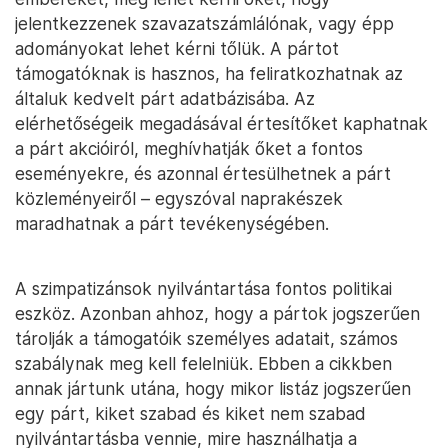
jelentkezzenek szavazatszámlálónak, vagy épp
adományokat lehet kérni tőlük. A pártot
támogatóknak is hasznos, ha feliratkozhatnak az
általuk kedvelt párt adatbázisába. Az
elérhetőségeik megadásával értesítőket kaphatnak
a párt akcióiról, meghívhatják őket a fontos
eseményekre, és azonnal értesülhetnek a párt
közleményeiről – egyszóval naprakészek
maradhatnak a párt tevékenységében.
A szimpatizánsok nyilvántartása fontos politikai
eszköz. Azonban ahhoz, hogy a pártok jogszerűen
tárolják a támogatóik személyes adatait, számos
szabálynak meg kell felelniük. Ebben a cikkben
annak jártunk utána, hogy mikor listáz jogszerűen
egy párt, kiket szabad és kiket nem szabad
nyilvántartásba vennie, mire használhatja a