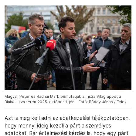
Magyar Péter és Radnai Márk bemutatják a Tisza Világ appot a
Blaha Lujza téren 2025. október 1-jén – Fotó: Bődey János / Telex
Azt is meg kell adni az adatkezelési tájékoztatóban,
hogy mennyi ideig kezeli a párt a személyes
adatokat. Bár értelmezési kérdés is, hogy egy párt