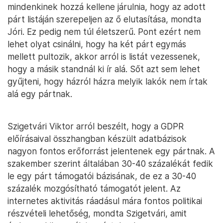
mindenkinek hozzá kellene járulnia, hogy az adott
párt listáján szerepeljen az ő elutasítása, mondta
Jóri. Ez pedig nem túl életszerű. Pont ezért nem
lehet olyat csinálni, hogy ha két párt egymás
mellett pultozik, akkor arról is listát vezessenek,
hogy a másik standnál ki ír alá. Sőt azt sem lehet
gyűjteni, hogy házról házra melyik lakók nem írtak
alá egy pártnak.
Szigetvári Viktor arról beszélt, hogy a GDPR
előírásaival összhangban készült adatbázisok
nagyon fontos erőforrást jelentenek egy pártnak. A
szakember szerint általában 30-40 százalékát fedik
le egy párt támogatói bázisának, de ez a 30-40
százalék mozgósítható támogatót jelent. Az
internetes aktivitás ráadásul mára fontos politikai
részvételi lehetőség, mondta Szigetvári, amit