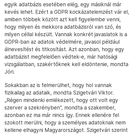
egyik adatbázis esetében elég, egy másiknál már
kevés lehet. Ezért a GDPR kockázatelemzést vár el,
amiben többek között azt kell figyelembe venni,
hogy milyen és mekkora adatbázisról van szó, és
milyen céllal készült. Vannak konkrét javaslatok is a
GDPR-ban az adatok védelmére, javasol például
álnevesítést és titkosítást. Azt azonban, hogy egy
adatbázist megfelelően védtek-e, már hatósági
vizsgálatban, szakértőknek kell eldöntenie, mondta
Jóri.
Sokakban az is felmerülhet, hogy hol vannak
fizikailag az adataik, mondta Szigetvári Viktor.
„Régen mindenki emlékezett, hogy ott volt egy
szerver a szekrényben”, mondta a szakember,
azonban ez ma már nincs így. Ennek ellenére fel
szokott merülni, hogy a személyes adatoknak nem
kellene elhagyni Magyarországot. Szigetvári szerint