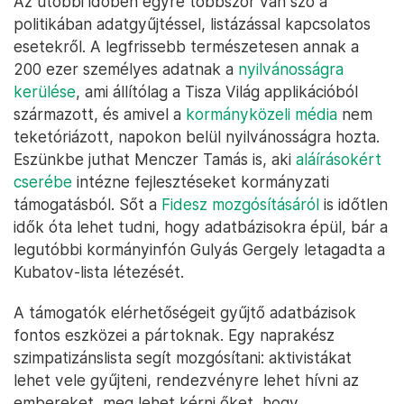
Az utóbbi időben egyre többször van szó a
politikában adatgyűjtéssel, listázással kapcsolatos
esetekről. A legfrissebb természetesen annak a
200 ezer személyes adatnak a
nyilvánosságra
kerülése
, ami állítólag a Tisza Világ applikációból
származott, és amivel a
kormányközeli média
nem
teketóriázott, napokon belül nyilvánosságra hozta.
Eszünkbe juthat Menczer Tamás is, aki
aláírásokért
cserébe
intézne fejlesztéseket kormányzati
támogatásból. Sőt a
Fidesz mozgósításáról
is időtlen
idők óta lehet tudni, hogy adatbázisokra épül, bár a
legutóbbi kormányinfón Gulyás Gergely letagadta a
Kubatov-lista létezését.
A támogatók elérhetőségeit gyűjtő adatbázisok
fontos eszközei a pártoknak. Egy naprakész
szimpatizánslista segít mozgósítani: aktivistákat
lehet vele gyűjteni, rendezvényre lehet hívni az
embereket, meg lehet kérni őket, hogy