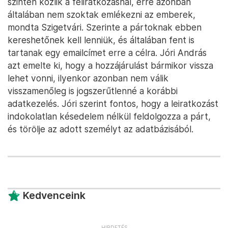
szintén közlik a feliratkozásnál, erre azonban
általában nem szoktak emlékezni az emberek,
mondta Szigetvári. Szerinte a pártoknak ebben
kereshetőnek kell lenniük, és általában fent is
tartanak egy emailcímet erre a célra. Jóri András
azt emelte ki, hogy a hozzájárulást bármikor vissza
lehet vonni, ilyenkor azonban nem válik
visszamenőleg is jogszerűtlenné a korábbi
adatkezelés. Jóri szerint fontos, hogy a leiratkozást
indokolatlan késedelem nélkül feldolgozza a párt,
és törölje az adott személyt az adatbázisából.
Kedvenceink