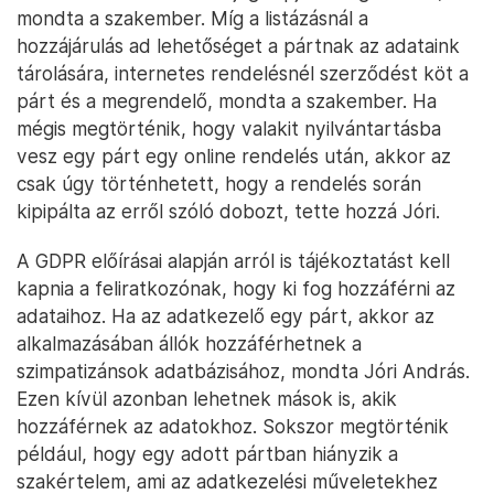
mondta a szakember. Míg a listázásnál a
hozzájárulás ad lehetőséget a pártnak az adataink
tárolására, internetes rendelésnél szerződést köt a
párt és a megrendelő, mondta a szakember. Ha
mégis megtörténik, hogy valakit nyilvántartásba
vesz egy párt egy online rendelés után, akkor az
csak úgy történhetett, hogy a rendelés során
kipipálta az erről szóló dobozt, tette hozzá Jóri.
A GDPR előírásai alapján arról is tájékoztatást kell
kapnia a feliratkozónak, hogy ki fog hozzáférni az
adataihoz. Ha az adatkezelő egy párt, akkor az
alkalmazásában állók hozzáférhetnek a
szimpatizánsok adatbázisához, mondta Jóri András.
Ezen kívül azonban lehetnek mások is, akik
hozzáférnek az adatokhoz. Sokszor megtörténik
például, hogy egy adott pártban hiányzik a
szakértelem, ami az adatkezelési műveletekhez