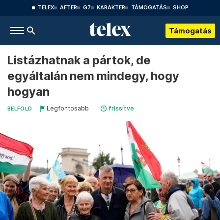
TELEX
AFTER
G7
KARAKTER
TÁMOGATÁS
SHOP
Támogatás
Listázhatnak a pártok, de
egyáltalán nem mindegy, hogy
hogyan
Legfontosabb
frissítve
BELFÖLD