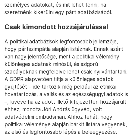
személyes adatokat, és mit lehet tenni, ha
szeretnénk kikerülni egy párt adatbázisából.
Csak kimondott hozzájárulással
A politikai adatbázisok legfontosabb jellemzője,
hogy pártszimpátia alapján listáznak. Ennek azért
van nagy jelentősége, mert a politikai vélemény
különleges adatnak minősül, és szigorú
szabályoknak megfelelve lehet csak nyilvántartani.
A GDPR alapvetően tiltja a különleges adatok
gyűjtését – ide tartozik még például az etnikai
hovatartozás, a vallás és az egészségügyi adatok is
–, kivéve ha az adott illető kifejezetten hozzájárult
ehhez, mondta Jóri András ügyvéd, volt
adatvédelmi ombudsman. Ahhoz tehát, hogy
politikai véleménye alapján bárkit listára vegyenek,
az első és legfontosabb lépés a beleegyezése.