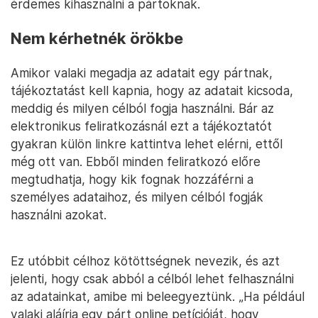
érdemes kihasználni a pártoknak.
Nem kérhetnék örökbe
Amikor valaki megadja az adatait egy pártnak,
tájékoztatást kell kapnia, hogy az adatait kicsoda,
meddig és milyen célból fogja használni. Bár az
elektronikus feliratkozásnál ezt a tájékoztatót
gyakran külön linkre kattintva lehet elérni, ettől
még ott van. Ebből minden feliratkozó előre
megtudhatja, hogy kik fognak hozzáférni a
személyes adataihoz, és milyen célból fogják
használni azokat.
Ez utóbbit célhoz kötöttségnek nevezik, és azt
jelenti, hogy csak abból a célból lehet felhasználni
az adatainkat, amibe mi beleegyeztünk. „Ha például
valaki aláírja egy párt online petícióját, hogy