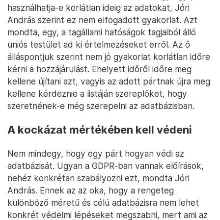
használhatja-e korlátlan ideig az adatokat, Jóri
András szerint ez nem elfogadott gyakorlat. Azt
mondta, egy, a tagállami hatóságok tagjaiból álló
uniós testület ad ki értelmezéseket erről. Az ő
álláspontjuk szerint nem jó gyakorlat korlátlan időre
kérni a hozzájárulást. Ehelyett időről időre meg
kellene újítani azt, vagyis az adott pártnak újra meg
kellene kérdeznie a listáján szereplőket, hogy
szeretnének-e még szerepelni az adatbázisban.
A kockázat mértékében kell védeni
Nem mindegy, hogy egy párt hogyan védi az
adatbázisát. Ugyan a GDPR-ban vannak előírások,
nehéz konkrétan szabályozni ezt, mondta Jóri
András. Ennek az az oka, hogy a rengeteg
különböző méretű és célú adatbázisra nem lehet
konkrét védelmi lépéseket megszabni, mert ami az