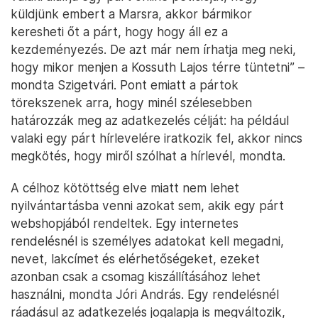
küldjünk embert a Marsra, akkor bármikor
keresheti őt a párt, hogy hogy áll ez a
kezdeményezés. De azt már nem írhatja meg neki,
hogy mikor menjen a Kossuth Lajos térre tüntetni” –
mondta Szigetvári. Pont emiatt a pártok
törekszenek arra, hogy minél szélesebben
határozzák meg az adatkezelés célját: ha például
valaki egy párt hírlevelére iratkozik fel, akkor nincs
megkötés, hogy miről szólhat a hírlevél, mondta.
A célhoz kötöttség elve miatt nem lehet
nyilvántartásba venni azokat sem, akik egy párt
webshopjából rendeltek. Egy internetes
rendelésnél is személyes adatokat kell megadni,
nevet, lakcímet és elérhetőségeket, ezeket
azonban csak a csomag kiszállításához lehet
használni, mondta Jóri András. Egy rendelésnél
ráadásul az adatkezelés jogalapja is megváltozik,