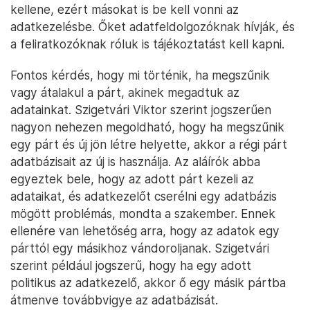
kellene, ezért másokat is be kell vonni az
adatkezelésbe. Őket adatfeldolgozóknak hívják, és
a feliratkozóknak róluk is tájékoztatást kell kapni.
Fontos kérdés, hogy mi történik, ha megszűnik
vagy átalakul a párt, akinek megadtuk az
adatainkat. Szigetvári Viktor szerint jogszerűen
nagyon nehezen megoldható, hogy ha megszűnik
egy párt és új jön létre helyette, akkor a régi párt
adatbázisait az új is használja. Az aláírók abba
egyeztek bele, hogy az adott párt kezeli az
adataikat, és adatkezelőt cserélni egy adatbázis
mögött problémás, mondta a szakember. Ennek
ellenére van lehetőség arra, hogy az adatok egy
párttól egy másikhoz vándoroljanak. Szigetvári
szerint például jogszerű, hogy ha egy adott
politikus az adatkezelő, akkor ő egy másik pártba
átmenve továbbvigye az adatbázisát.