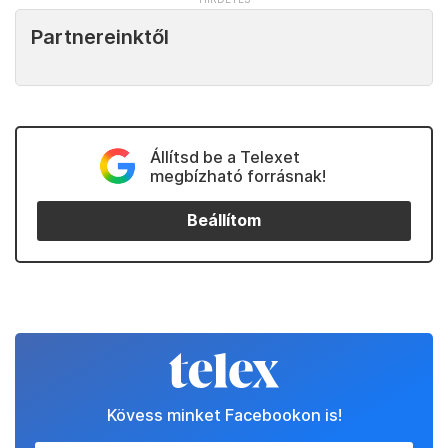
Partnereinktől
Állítsd be a Telexet
megbízható forrásnak!
Beállítom
Kövess minket Facebookon is!