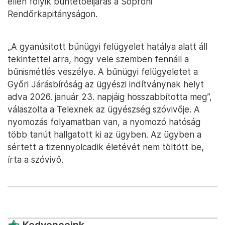
ellen folyik büntetőeljárás a Soproni
Rendőrkapitányságon.
„A gyanúsított bűnügyi felügyelet hatálya alatt áll
tekintettel arra, hogy vele szemben fennáll a
bűnismétlés veszélye. A bűnügyi felügyeletet a
Győri Járásbíróság az ügyészi indítványnak helyt
adva 2026. január 23. napjáig hosszabbította meg”,
válaszolta a Telexnek az ügyészség szóvivője. A
nyomozás folyamatban van, a nyomozó hatóság
több tanút hallgatott ki az ügyben. Az ügyben a
sértett a tizennyolcadik életévét nem töltött be,
írta a szóvivő.