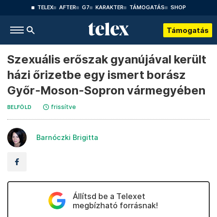
TELEX
AFTER
G7
KARAKTER
TÁMOGATÁS
SHOP
Támogatás
Szexuális erőszak gyanújával került
házi őrizetbe egy ismert borász
Győr-Moson-Sopron vármegyében
frissítve
BELFÖLD
Barnóczki Brigitta
Állítsd be a Telexet
megbízható forrásnak!