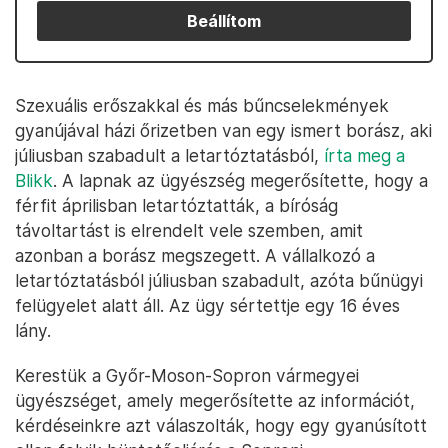
Beállítom
Szexuális erőszakkal és más bűncselekmények
gyanújával házi őrizetben van egy ismert borász, aki
júliusban szabadult a letartóztatásból,
írta meg a
Blikk
. A lapnak az ügyészség megerősítette, hogy a
férfit áprilisban letartóztatták, a bíróság
távoltartást is elrendelt vele szemben, amit
azonban a borász megszegett. A vállalkozó a
letartóztatásból júliusban szabadult, azóta bűnügyi
felügyelet alatt áll. Az ügy sértettje egy 16 éves
lány.
Kerestük a Győr-Moson-Sopron vármegyei
ügyészséget, amely megerősítette az információt,
kérdéseinkre azt válaszolták, hogy egy gyanúsított