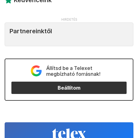
Kedvenceink
Partnereinktől
Állítsd be a Telexet
megbízható forrásnak!
Beállítom