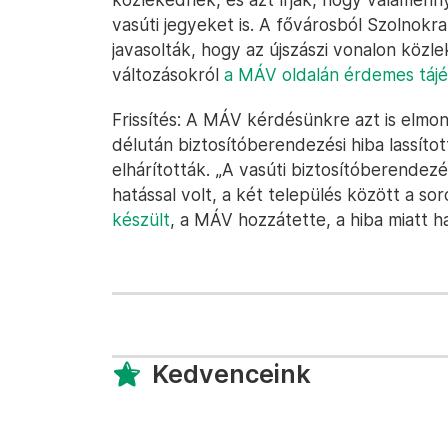
vasúti jegyeket is. A fővárosból Szolnokra
javasolták, hogy az újszászi vonalon köz
változásokról
a MÁV oldalán érdemes tájé
Frissítés: A MÁV kérdésünkre azt is elmo
délután biztosítóberendezési hiba lassíto
elhárították. „A vasúti biztosítóberendezé
hatással volt, a két település között a 
készült
, a MÁV hozzátette, a hiba miatt 
Kedvenceink