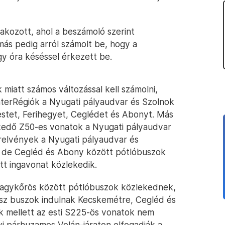
akozott, ahol a beszámoló szerint
ás pedig arról számolt be, hogy a
y óra késéssel érkezett be.
 miatt számos változással kell számolni,
nterRégiók a Nyugati pályaudvar és Szolnok
estet, Ferihegyet, Ceglédet és Abonyt. Más
ekedő Z50-es vonatok a Nyugati pályaudvar
relvények a Nyugati pályaudvar és
 de Cegléd és Abony között pótlóbuszok
t ingavonat közlekedik.
Nagykőrös között pótlóbuszok közlekednek,
sz buszok indulnak Kecskemétre, Cegléd és
k mellett az esti S225-ös vonatok nem
yi párhuzamos Volán-járaton elfogadják a