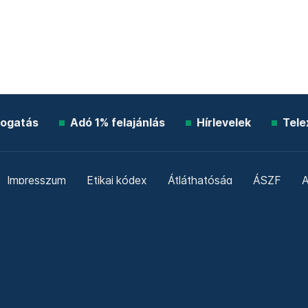
ogatás
Adó 1% felajánlás
Hírlevelek
Tele
Impresszum
Etikai kódex
Átláthatóság
ÁSZF
A
Süti beállítások
Szabályzatok
Kommentelési szabály