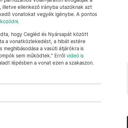
, illetve ellenkező irányba utazóknak azt
lekedő vonatokat vegyék igénybe. A pontos
kozódni.
ndta, hogy Cegléd és Nyársapát között
tta a vonatközlekedést, a hibát estére
s meghibásodása a vasúti átjárókra is
sorompók sem működtek.” Erről
videó is
haladt lépésben a vonat ezen a szakaszon.