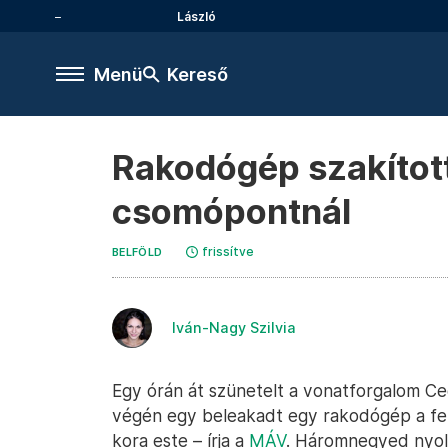
László
Menü
Kereső
Rakodógép szakított
csomópontnál
frissítve
BELFÖLD
Iván-Nagy Szilvia
Egy órán át szünetelt a vonatforgalom Ceg
végén egy beleakadt egy rakodógép a fel
kora este – írja a
MÁV
. Háromnegyed nyolct