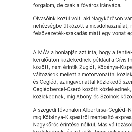
forgalom, de csak a főváros irányába.
Olvasóink közül volt, aki Nagykőrösön vár
nehézségbe ütközött a mosdóhasználat, m
felsővezeték-szakadás miatt egy vonat eg
A MÁV a honlapján azt írta, hogy a fentiek
kerülőúton közlekednek például a Cívis I
között, nem érintik Zuglót, Kőbánya-Kisp
változások mellett a motorvonattal közl
és Cegléd, az ingavonattal közlekedő sze
Ceglédbercel-Cserő között közlekednek,
közlekednek, míg Abony és Szolnok közöt
A szegedi fővonalon Albertirsa–Cegléd–
míg Kőbánya-Kispestről mentesítő expres
Nagykőrös érintése nélkül. Más változáso
közlekednek, és azt írják, hogy valamenn