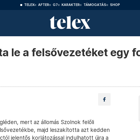
TELEX
AFTER
G7
KARAKTER
TÁMOGATÁS
SHOP
a le a felsővezetéket egy f
léden, mert az állomás Szolnok felőli
sővezetékbe, majd leszakította azt kedden
ól jelentős korlátozással indulhatott újra a