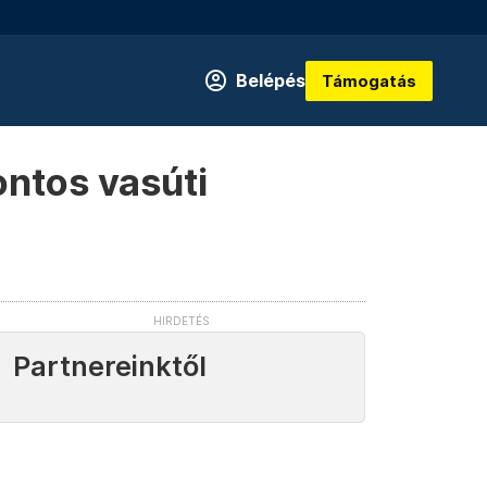
Belépés
Támogatás
ontos vasúti
Partnereinktől