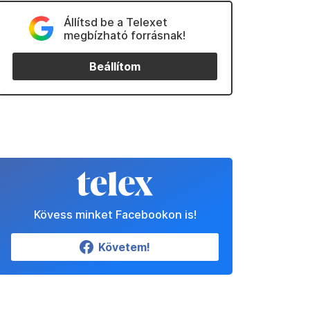
Állítsd be a Telexet
megbízható forrásnak!
Beállítom
Kövess minket Facebookon is!
Követem!