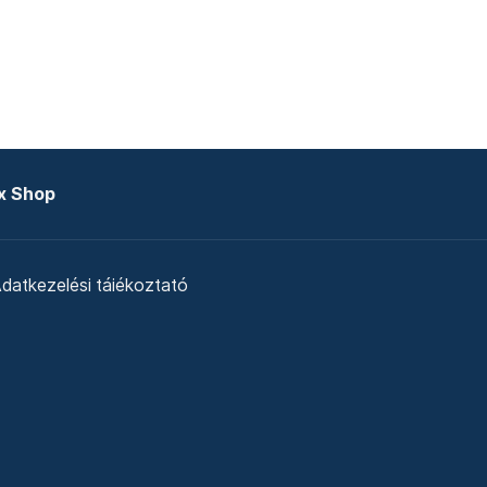
x Shop
datkezelési tájékoztató
zat
Telex Sales