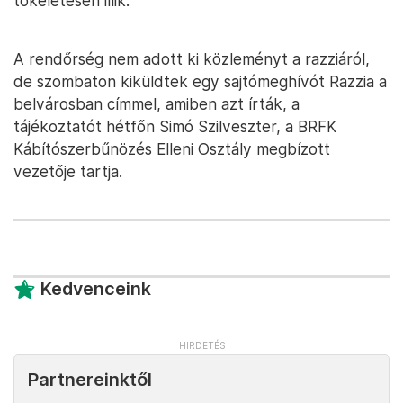
tökéletesen illik.”
A rendőrség nem adott ki közleményt a razziáról,
de szombaton kiküldtek egy sajtómeghívót Razzia a
belvárosban címmel, amiben azt írták, a
tájékoztatót hétfőn Simó Szilveszter, a BRFK
Kábítószerbűnözés Elleni Osztály megbízott
vezetője tartja.
Kedvenceink
Partnereinktől