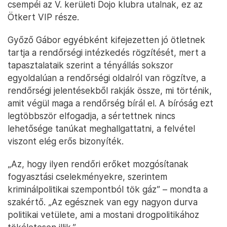
csempéi az V. kerületi Dojo klubra utalnak, ez az
Ötkert VIP része.
Győző Gábor egyébként kifejezetten jó ötletnek
tartja a rendőrségi intézkedés rögzítését, mert a
tapasztalataik szerint a tényállás sokszor
egyoldalúan a rendőrségi oldalról van rögzítve, a
rendőrségi jelentésekből rakják össze, mi történik,
amit végül maga a rendőrség bírál el. A bíróság ezt
legtöbbször elfogadja, a sértettnek nincs
lehetősége tanúkat meghallgattatni, a felvétel
viszont elég erős bizonyíték.
„Az, hogy ilyen rendőri erőket mozgósítanak
fogyasztási cselekményekre, szerintem
kriminálpolitikai szempontból tök gáz” – mondta a
szakértő. „Az egésznek van egy nagyon durva
politikai vetülete, ami a mostani drogpolitikához