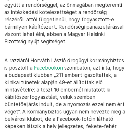
együtt a rendőrséggel, az önmagában megteremti
az intézkedési kötelezettséget a rendőrség
részéről, attól függetlenül, hogy fogyasztott-e
bármilyen kábítószert. Rendőrségi panaszeljárással
viszont lehet élni, ebben a Magyar Helsinki
Bizottság nyújt segítséget.
A razziáról Horváth László drogügyi kormánybiztos
is posztolt a
Facebookon
szombaton, azt írta, hogy
a budapesti klubban „211 embert igazoltattak, a
klinikai tünetek alapján 49-et állítottak elő
mintavételre: a teszt 16 embernél mutatott ki
kábítószerfogyasztást, velük szemben
büntetőeljárás indult, de a nyomozás ezzel nem ért
véget”. A kormánybiztos ugyan nem nevezte meg a
belvárosi klubot, de a Facebook-fotóin látható
képeken látszik a hely jellegzetes, fekete-fehér