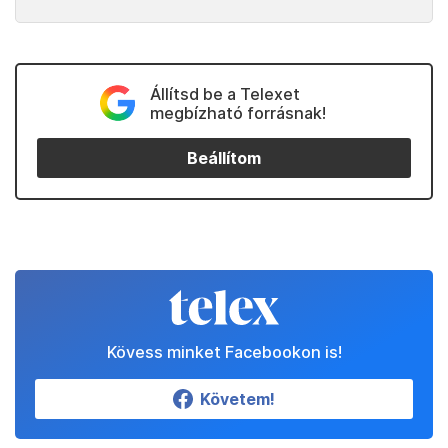
Állítsd be a Telexet
megbízható forrásnak!
Beállítom
Kövess minket Facebookon is!
Követem!