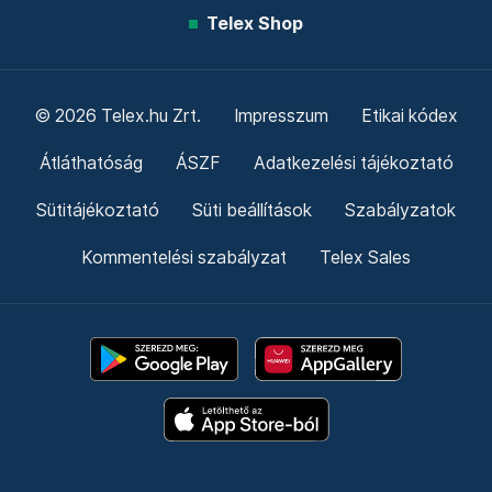
Telex Shop
© 2026 Telex.hu Zrt.
Impresszum
Etikai kódex
Átláthatóság
ÁSZF
Adatkezelési tájékoztató
Sütitájékoztató
Süti beállítások
Szabályzatok
Kommentelési szabályzat
Telex Sales