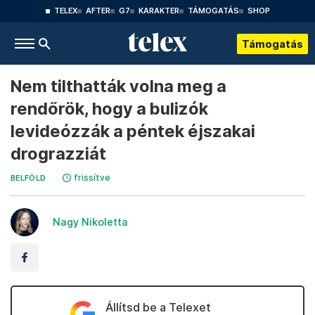
TELEX
AFTER
G7
KARAKTER
TÁMOGATÁS
SHOP
Támogatás
Nem tilthatták volna meg a
rendőrök, hogy a bulizók
levideózzák a péntek éjszakai
drograzziát
frissítve
BELFÖLD
Nagy Nikoletta
Állítsd be a Telexet