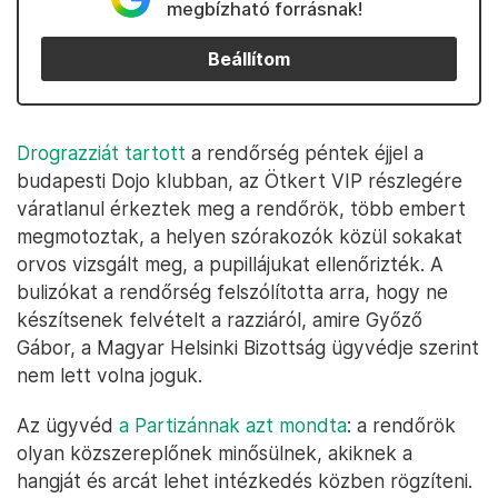
megbízható forrásnak!
Beállítom
Drograzziát tartott
a rendőrség péntek éjjel a
budapesti Dojo klubban, az Ötkert VIP részlegére
váratlanul érkeztek meg a rendőrök, több embert
megmotoztak, a helyen szórakozók közül sokakat
orvos vizsgált meg, a pupillájukat ellenőrizték. A
bulizókat a rendőrség felszólította arra, hogy ne
készítsenek felvételt a razziáról, amire Győző
Gábor, a Magyar Helsinki Bizottság ügyvédje szerint
nem lett volna joguk.
Az ügyvéd
a Partizánnak azt mondta
: a rendőrök
olyan közszereplőnek minősülnek, akiknek a
hangját és arcát lehet intézkedés közben rögzíteni.