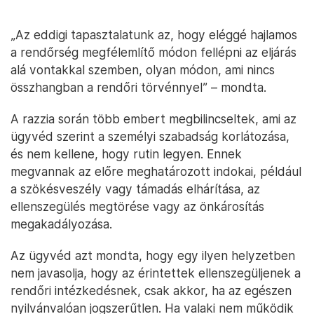
„Az eddigi tapasztalatunk az, hogy eléggé hajlamos
a rendőrség megfélemlítő módon fellépni az eljárás
alá vontakkal szemben, olyan módon, ami nincs
összhangban a rendőri törvénnyel” – mondta.
A razzia során több embert megbilincseltek, ami az
ügyvéd szerint a személyi szabadság korlátozása,
és nem kellene, hogy rutin legyen. Ennek
megvannak az előre meghatározott indokai, például
a szökésveszély vagy támadás elhárítása, az
ellenszegülés megtörése vagy az önkárosítás
megakadályozása.
Az ügyvéd azt mondta, hogy egy ilyen helyzetben
nem javasolja, hogy az érintettek ellenszegüljenek a
rendőri intézkedésnek, csak akkor, ha az egészen
nyilvánvalóan jogszerűtlen. Ha valaki nem működik