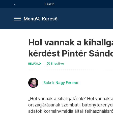
László
Menü
Kereső
Hol vannak a kihallg
kérdést Pintér Sánd
frissítve
BELFÖLD
Bakró-Nagy Ferenc
„Hol vannak a kihallgatások? Hol vannak
országjárásának szombati, bátonyterenyei 
adatok kormánymédia általi felhasználásró