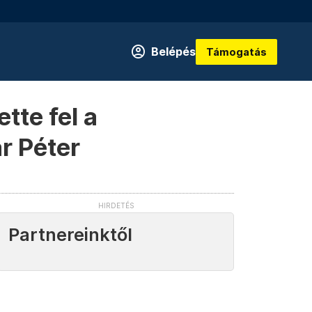
Belépés
Támogatás
tte fel a
r Péter
Partnereinktől