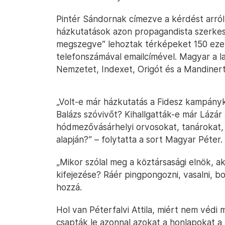
Pintér Sándornak címezve a kérdést arról
házkutatások azon propagandista szerkes
megszegve” lehoztak térképeket 150 ezer
telefonszámával emailcímével. Magyar a l
Nemzetet, Indexet, Origót és a Mandinert
„Volt-e már házkutatás a Fidesz kampány
Balázs szóvivőt? Kihallgatták-e már Lázár
hódmezővásárhelyi orvosokat, tanárokat, 
alapján?” – folytatta a sort Magyar Péter.
„Mikor szólal meg a köztársasági elnök, 
kifejezése? Ráér pingpongozni, vasalni, bo
hozzá.
Hol van Péterfalvi Attila, miért nem véd
csapták le azonnal azokat a honlapokat a 