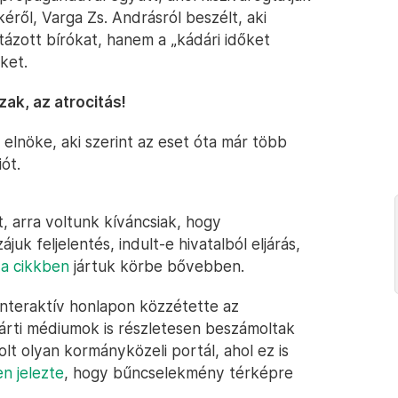
éről, Varga Zs. Andrásról beszélt, aki
tázott bírókat, hanem a „kádári időket
ket.
zak, az atrocitás!
t elnöke, aki szerint az eset óta már több
iót.
, arra voltunk kíváncsiak, hogy
uk feljelentés, indult-e hivatalból eljárás,
a cikkben
jártuk körbe bővebben.
interaktív honlapon közzétette az
árti médiumok is részletesen beszámoltak
volt olyan kormányközeli portál, ahol ez is
n jelezte
, hogy bűncselekmény térképre