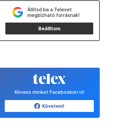
Állítsd be a Telexet
megbízható forrásnak!
Beállítom
Kövess minket Facebookon is!
Követem!