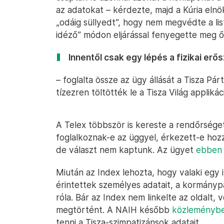
az adatokat – kérdezte, majd a Kúria elnök
„odáig süllyedt”, hogy nem megvédte a lis
idéző” módon eljárással fenyegette meg ő
Innentől csak egy lépés a fizikai erős
– foglalta össze az ügy állását a Tisza Pár
tízezren töltötték le a Tisza Világ applikác
A Telex többször is kereste a rendőrséget
foglalkoznak-e az üggyel, érkezett-e hozzáj
de választ nem kaptunk. Az ügyet
ebben 
Miután az Index lehozta, hogy valaki egy 
érintettek személyes adatait, a kormányp
róla. Bár az Index nem linkelte az oldalt, 
megtörtént. A NAIH később
közleménybe
tenni a Tisza-szimpatizánsok adatait.