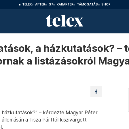
TELEX
AFTER
G7
KARAKTER
TÁMOGATÁS
SHOP
atások, a házkutatások? – te
ornak a listázásokról Magya
 a házkutatások?” – kérdezte Magyar Péter
állomásán a Tisza Párttól kiszivárgott
l.