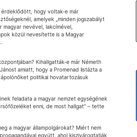
 érdeklődött, hogy voltak-e már
ztőségeknél, amelyek „minden jogszabályt
 magyar nevével, lakcímével,
apok közül nevesítette is a Magyar
.
központjában? Kihallgatták-e már Németh
 Jánost amiatt, hogy a Promenad listázta a
ápolónőket politikai hovatartozásuk
akinek feladata a magyar nemzet egységének
rsófőzeléket enni, de most hallgat” – tette
i meg a magyar állampolgárokat? Miért nem
propagandával együtt, ahol kiszivárogtatják