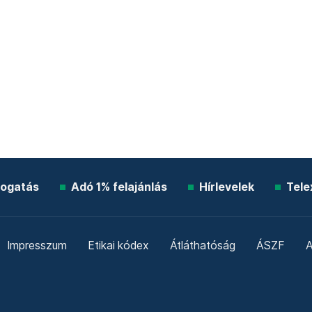
ogatás
Adó 1% felajánlás
Hírlevelek
Tele
Impresszum
Etikai kódex
Átláthatóság
ÁSZF
A
Süti beállítások
Szabályzatok
Kommentelési szabály