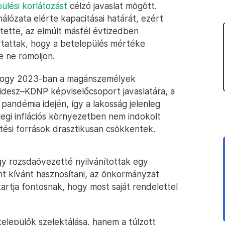
ülési korlátozást
célzó javaslat mögött.
álózata elérte kapacitásai határát, ezért
átette, az elmúlt másfél évtizedben
lytattak, hogy a betelepülés mértéke
e ne romoljon.
 hogy 2023-ban a magánszemélyek
idesz–KDNP képviselőcsoport javaslatára, a
andémia idején, így a lakosság jelenleg
nlegi inflációs környezetben nem indokolt
ztési források drasztikusan csökkentek.
gy rozsdaövezetté nyilvánítottak egy
nt kívánt hasznosítani, az önkormányzat
tartja fontosnak, hogy most saját rendelettel
elepülők szelektálása, hanem a túlzott