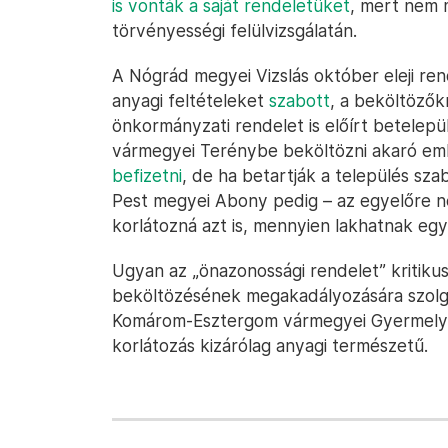
is vonták a saját rendeletüket
, mert nem 
törvényességi felülvizsgálatán.
A Nógrád megyei Vizslás október eleji ren
anyagi feltételeket
szabott
, a beköltözők
önkormányzati rendelet is előírt betelepül
vármegyei Terénybe beköltözni akaró e
befizetni
, de ha betartják a település szab
Pest megyei Abony pedig – az egyelőre n
korlátozná azt is, mennyien lakhatnak egy
Ugyan az „önazonossági rendelet” kritikus
beköltözésének megakadályozására szolg
Komárom-Esztergom vármegyei Gyermelye
korlátozás kizárólag anyagi természetű.