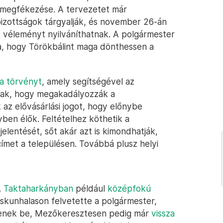
megfékezése. A tervezetet már
 bizottságok tárgyalják, és november 26-án
k véleményt nyilváníthatnak. A polgármester
a, hogy Törökbálint maga dönthessen a
 a törvényt
, amely segítségével az
tak, hogy megakadályozzák a
 az elővásárlási jogot, hogy előnybe
ben élők. Feltételhez köthetik a
elentését, sőt akár azt is kimondhatják,
ímet a településen. Továbbá plusz helyi
.
Taktaharkányban
például
középfokú
iskunhalason felvetette a polgármester,
senek be, Mezőkeresztesen pedig már
vissza