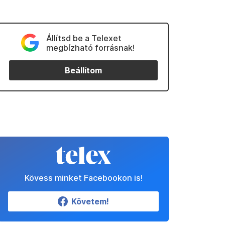
Állítsd be a Telexet
megbízható forrásnak!
Beállítom
Kövess minket Facebookon is!
Követem!