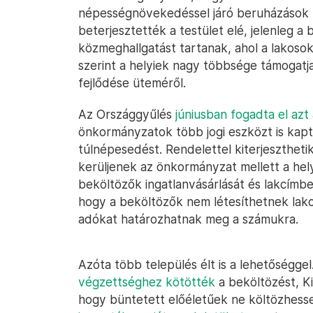
népességnövekedéssel járó beruházások 
beterjesztették a testület elé, jelenleg a
közmeghallgatást tartanak, ahol a lakoso
szerint a helyiek nagy többsége támogatj
fejlődése üteméről.
Az Országgyűlés
júniusban fogadta el azt
önkormányzatok több jogi eszközt is kap
túlnépesedést. Rendelettel kiterjeszthetik
kerüljenek az önkormányzat mellett a hely
beköltözők ingatlanvásárlását és lakcímbej
hogy a beköltözők nem létesíthetnek lakc
adókat határozhatnak meg a számukra.
Azóta több település élt is a lehetőséggel
végzettséghez kötötték
a beköltözést, K
hogy büntetett előéletűek ne költözhes