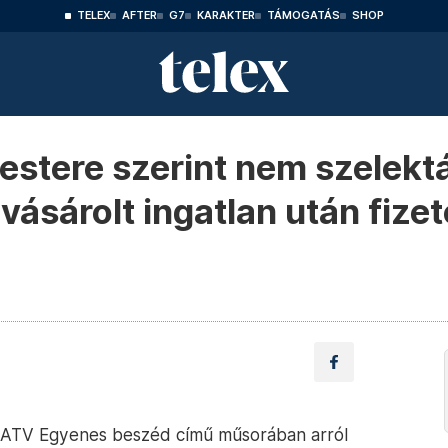
TELEX
AFTER
G7
KARAKTER
TÁMOGATÁS
SHOP
stere szerint nem szelektá
vásárolt ingatlan után fize
z ATV Egyenes beszéd című műsorában arról