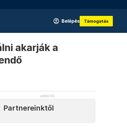
Belépés
Támogatás
lni akarják a
tendő
Partnereinktől