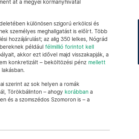
ment át a megyei kormányhivatal
deletében különösen szigorú erkölcsi és
nek személyes meghallgatást is előírt. Több
ési hozzájárulást; az alig 350 lelkes, Nógrád
mbereknek például
félmillió forintot kell
ályait, akkor ezt idővel majd visszakapják, a
em konkretizált – beköltözési pénz
mellett
 lakásban.
ai szerint az sok helyen a romák
ál, Törökbálinton – ahogy
korábban
a
n és a szomszédos Szomoron is – a