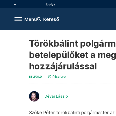
Ibolya
Menü
Kereső
Törökbálint polgárme
betelepülőket a meg
hozzájárulással
frissítve
BELFÖLD
Dévai László
Szőke Péter törökbálinti polgármester a