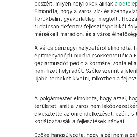
beszélt, milyen helyi okok állnak
a betelep
Elmondta, hogy a város víz- és szennyvízh
Törökbálint gyakorlatilag „megtelt”. Hozz
tudatosan defenzív fejlesztéspolitikát fo
mérsékelt maradjon, és a város élhetőség
A város pénzügyi helyzetéről elmondta,
építményadóját nullára csökkentették a F
gépjárműadót pedig a kormány vonta el a p
nem fizet helyi adót. Szőke szerint a jele
újabb terheket kivetni, miközben a fejles
A polgármester elmondta, hogy azzal, ho
területet, amit a város nem lakóövezetké
elvesztette az önrendelkezését, ezért is 
korlátozhassák a fejlesztések irányát.
Szőke hangsúlyozta, hogy a cél nem a bet