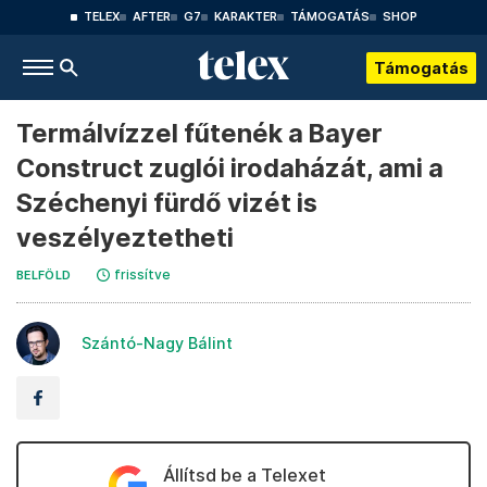
TELEX
AFTER
G7
KARAKTER
TÁMOGATÁS
SHOP
Támogatás
Termálvízzel fűtenék a Bayer
Construct zuglói irodaházát, ami a
Széchenyi fürdő vizét is
veszélyeztetheti
frissítve
BELFÖLD
Szántó-Nagy Bálint
Állítsd be a Telexet