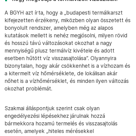
A BGYH azt írta, hogy a „budapesti termálkarszt
kifejezetten érzékeny, miközben olyan összetett és
bonyolult rendszer, amelyben még az alapos
kutatások mellett is nehéz megjósolni, milyen rövid
és hosszú távú változásokat okozhat a nagy
mennyiségű plusz termálvíz kivétele és adott
esetben hűtött víz visszasajtolása”. Olyannyira
bizonytalan, hogy akár csökkenhet is a vízhozam és
a kitermelt víz hőmérséklete, de lokálisan akár
nőhet is a vízhőmérséklet, és minden ilyen változás
okozhat problémát.
Szakmai álláspontjuk szerint csak olyan
engedélyezési lépésekhez járulnak hozzá
bármekkora hozamú termelés és visszasajtolás
esetén, amelyek „hiteles mérésekkel