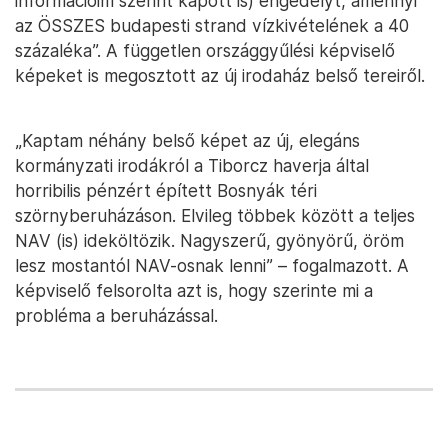
információim szerint kapott is) engedélyt, amennyi
az ÖSSZES budapesti strand vízkivételének a 40
százaléka”. A független országgyűlési képviselő
képeket is megosztott az új irodaház belső tereiről.
„Kaptam néhány belső képet az új, elegáns
kormányzati irodákról a Tiborcz haverja által
horribilis pénzért épített Bosnyák téri
szörnyberuházáson. Elvileg többek között a teljes
NAV (is) ideköltözik. Nagyszerű, gyönyörű, öröm
lesz mostantól NAV-osnak lenni” – fogalmazott. A
képviselő felsorolta azt is, hogy szerinte mi a
probléma a beruházással.