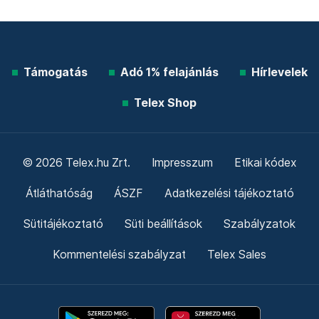
Támogatás
Adó 1% felajánlás
Hírlevelek
Telex Shop
© 2026 Telex.hu Zrt.
Impresszum
Etikai kódex
Átláthatóság
ÁSZF
Adatkezelési tájékoztató
Sütitájékoztató
Süti beállítások
Szabályzatok
Kommentelési szabályzat
Telex Sales