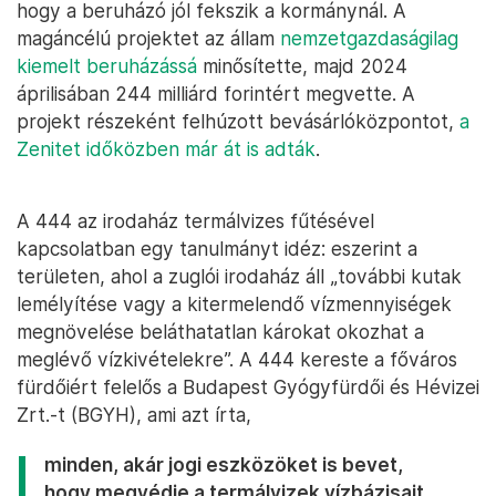
hogy a beruházó jól fekszik a kormánynál. A
magáncélú projektet az állam
nemzetgazdaságilag
kiemelt beruházássá
minősítette, majd 2024
áprilisában 244 milliárd forintért megvette. A
projekt részeként felhúzott bevásárlóközpontot,
a
Zenitet időközben már át is adták
.
A 444 az irodaház termálvizes fűtésével
kapcsolatban egy tanulmányt idéz: eszerint a
területen, ahol a zuglói irodaház áll „további kutak
lemélyítése vagy a kitermelendő vízmennyiségek
megnövelése beláthatatlan károkat okozhat a
meglévő vízkivételekre”. A 444 kereste a főváros
fürdőiért felelős a Budapest Gyógyfürdői és Hévizei
Zrt.-t (BGYH), ami azt írta,
minden, akár jogi eszközöket is bevet,
hogy megvédje a termálvizek vízbázisait.