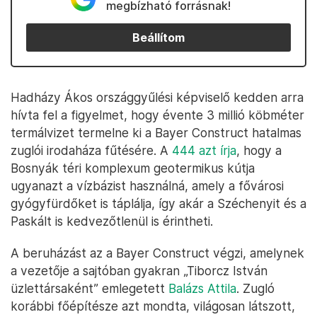
megbízható forrásnak!
Beállítom
Hadházy Ákos országgyűlési képviselő kedden arra
hívta fel a figyelmet, hogy évente 3 millió köbméter
termálvizet termelne ki a Bayer Construct hatalmas
zuglói irodaháza fűtésére. A
444 azt írja
, hogy a
Bosnyák téri komplexum geotermikus kútja
ugyanazt a vízbázist használná, amely a fővárosi
gyógyfürdőket is táplálja, így akár a Széchenyit és a
Paskált is kedvezőtlenül is érintheti.
A beruházást az a Bayer Construct végzi, amelynek
a vezetője a sajtóban gyakran „Tiborcz István
üzlettársaként” emlegetett
Balázs Attila
. Zugló
korábbi főépítésze azt mondta, világosan látszott,