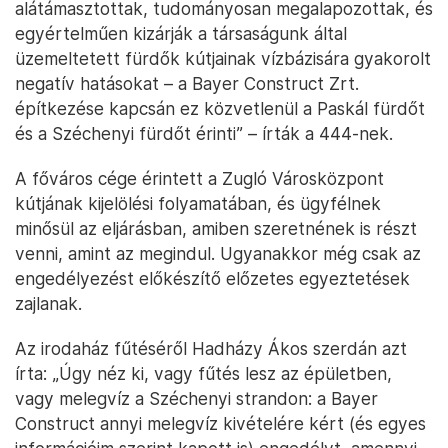
alátámasztottak, tudományosan megalapozottak, és
egyértelműen kizárják a társaságunk által
üzemeltetett fürdők kútjainak vízbázisára gyakorolt
negatív hatásokat – a Bayer Construct Zrt.
építkezése kapcsán ez közvetlenül a Paskál fürdőt
és a Széchenyi fürdőt érinti” – írták a 444-nek.
A főváros cége érintett a Zugló Városközpont
kútjának kijelölési folyamatában, és ügyfélnek
minősül az eljárásban, amiben szeretnének is részt
venni, amint az megindul. Ugyanakkor még csak az
engedélyezést előkészítő előzetes egyeztetések
zajlanak.
Az irodaház fűtéséről Hadházy Ákos szerdán azt
írta: „Úgy néz ki, vagy fűtés lesz az épületben,
vagy melegvíz a Széchenyi strandon: a Bayer
Construct annyi melegvíz kivételére kért (és egyes