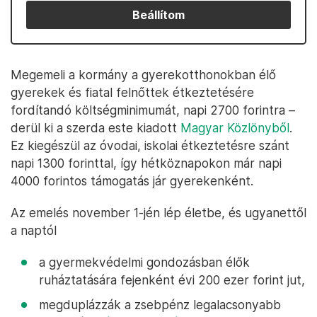
Beállítom
Megemeli a kormány a gyerekotthonokban élő
gyerekek és fiatal felnőttek étkeztetésére
fordítandó költségminimumát, napi 2700 forintra –
derül ki a szerda este kiadott
Magyar Közlönyből
.
Ez kiegészül az óvodai, iskolai étkeztetésre szánt
napi 1300 forinttal, így hétköznapokon már napi
4000 forintos támogatás jár gyerekenként.
Az emelés november 1-jén lép életbe, és ugyanettől
a naptól
a gyermekvédelmi gondozásban élők
ruháztatására fejenként évi 200 ezer forint jut,
megduplázzák a zsebpénz legalacsonyabb