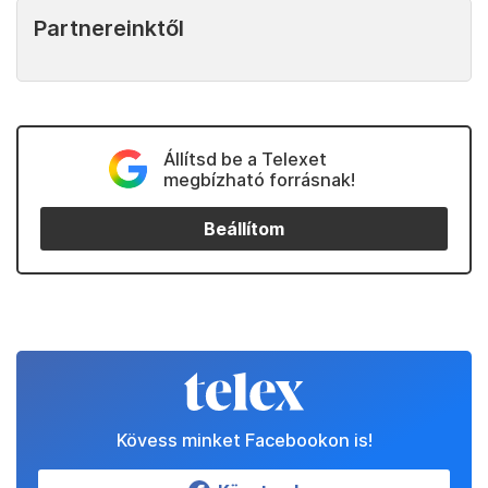
Partnereinktől
Állítsd be a Telexet
megbízható forrásnak!
Beállítom
Kövess minket Facebookon is!