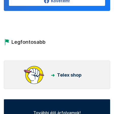
Követem!
Legfontosabb
Telex shop
További élő árfolyamok!