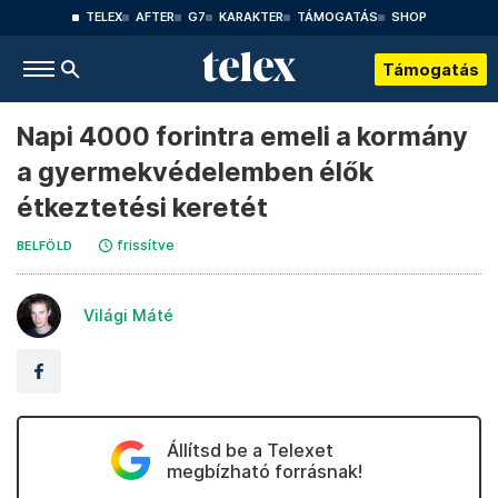
TELEX
AFTER
G7
KARAKTER
TÁMOGATÁS
SHOP
Támogatás
Napi 4000 forintra emeli a kormány
a gyermekvédelemben élők
étkeztetési keretét
frissítve
BELFÖLD
Világi Máté
Állítsd be a Telexet
megbízható forrásnak!