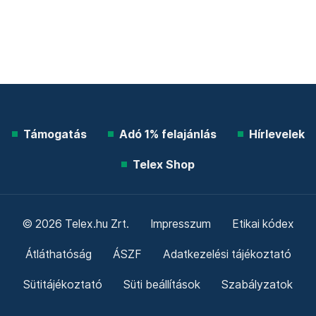
Támogatás
Adó 1% felajánlás
Hírlevelek
Telex Shop
© 2026 Telex.hu Zrt.
Impresszum
Etikai kódex
Átláthatóság
ÁSZF
Adatkezelési tájékoztató
Sütitájékoztató
Süti beállítások
Szabályzatok
Kommentelési szabályzat
Telex Sales