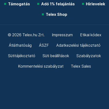
Támogatás
Adó 1% felajánlás
Hírlevelek
Telex Shop
© 2026 Telex.hu Zrt.
Impresszum
Etikai kódex
Átláthatóság
ÁSZF
Adatkezelési tájékoztató
Sütitájékoztató
Süti beállítások
Szabályzatok
Kommentelési szabályzat
Telex Sales