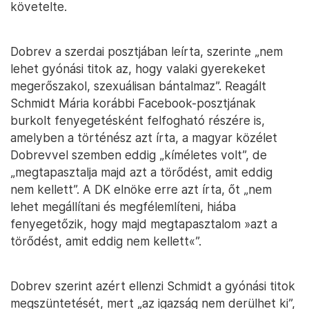
követelte.
Dobrev a szerdai posztjában leírta, szerinte „nem
lehet gyónási titok az, hogy valaki gyerekeket
megerőszakol, szexuálisan bántalmaz”. Reagált
Schmidt Mária korábbi Facebook-posztjának
burkolt fenyegetésként felfogható részére is,
amelyben a történész azt írta, a magyar közélet
Dobrevvel szemben eddig „kíméletes volt”, de
„megtapasztalja majd azt a törődést, amit eddig
nem kellett”. A DK elnöke erre azt írta, őt „nem
lehet megállítani és megfélemlíteni, hiába
fenyegetőzik, hogy majd megtapasztalom »azt a
törődést, amit eddig nem kellett«”.
Dobrev szerint azért ellenzi Schmidt a gyónási titok
megszüntetését, mert „az igazság nem derülhet ki”,