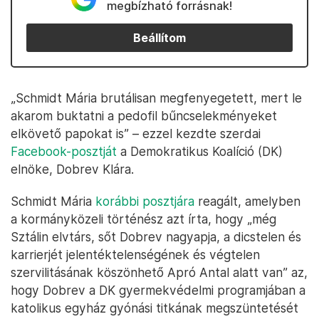
megbízható forrásnak!
Beállítom
„Schmidt Mária brutálisan megfenyegetett, mert le
akarom buktatni a pedofil bűncselekményeket
elkövető papokat is” – ezzel kezdte szerdai
Facebook-posztját
a Demokratikus Koalíció (DK)
elnöke, Dobrev Klára.
Schmidt Mária
korábbi posztjára
reagált, amelyben
a kormányközeli történész azt írta, hogy „még
Sztálin elvtárs, sőt Dobrev nagyapja, a dicstelen és
karrierjét jelentéktelenségének és végtelen
szervilitásának köszönhető Apró Antal alatt van” az,
hogy Dobrev a DK gyermekvédelmi programjában a
katolikus egyház gyónási titkának megszüntetését