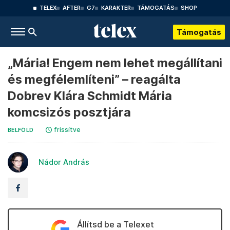
TELEX
AFTER
G7
KARAKTER
TÁMOGATÁS
SHOP
Támogatás
„Mária! Engem nem lehet megállítani
és megfélemlíteni” – reagálta
Dobrev Klára Schmidt Mária
komcsizós posztjára
frissítve
BELFÖLD
Nádor András
Állítsd be a Telexet