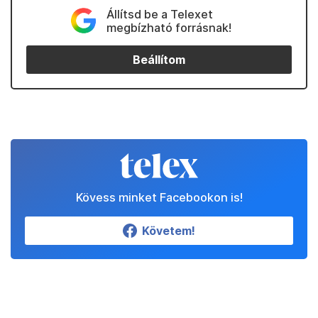
Állítsd be a Telexet
megbízható forrásnak!
Beállítom
Kövess minket Facebookon is!
Követem!