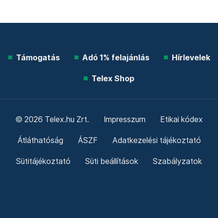
Támogatás
Adó 1% felajánlás
Hírlevelek
Telex Shop
© 2026 Telex.hu Zrt.
Impresszum
Etikai kódex
Átláthatóság
ÁSZF
Adatkezelési tájékoztató
Sütitájékoztató
Süti beállítások
Szabályzatok
Kommentelési szabályzat
Telex Sales