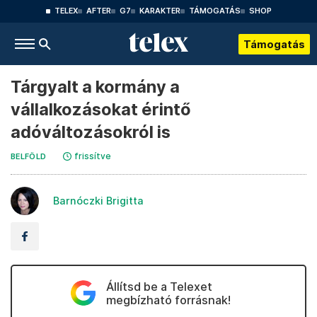
TELEX
AFTER
G7
KARAKTER
TÁMOGATÁS
SHOP
Támogatás
Tárgyalt a kormány a
vállalkozásokat érintő
adóváltozásokról is
frissítve
BELFÖLD
Barnóczki Brigitta
Állítsd be a Telexet
megbízható forrásnak!