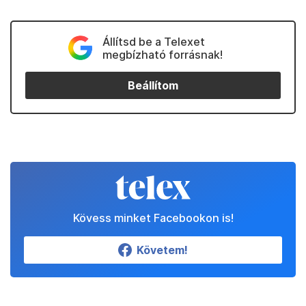
Állítsd be a Telexet
megbízható forrásnak!
Beállítom
Kövess minket Facebookon is!
Követem!