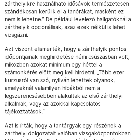
zárthelyikre használható idősávok természetesen
szándékosan kerülik el a tanórákat, másként ez
nem is lehetne.” De például levelező hallgatóknál a
zárthelyik opcionálisak, azaz ezek nélkül is lehet
vizsgázni.
Azt viszont elismerték, hogy a zárthelyik pontos
időpontjainak meghirdetése némi csúszásban volt,
miközben azokat minimum egy héttel a
számonkérés előtt meg kell hirdetni. „Több ezer
kurzusról van szó, nyilván lehettek olyanok,
amelyeknél valamilyen hibákból nem a
legszerencsésebben alakultak az első zárthelyi
alkalmak, vagy az azokkal kapcsolatos
tájékoztatások.”
Azt is írták, hogy a tantárgyak egy részének a
zárthelyi dolgozatait valóban vizsgaközpontokban