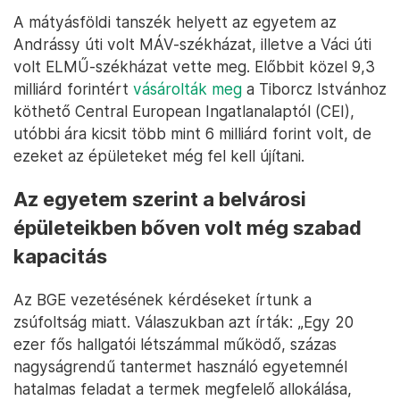
A mátyásföldi tanszék helyett az egyetem az
Andrássy úti volt MÁV-székházat, illetve a Váci úti
volt ELMŰ-székházat vette meg. Előbbit közel 9,3
milliárd forintért
vásárolták meg
a Tiborcz Istvánhoz
köthető Central European Ingatlanalaptól (CEI),
utóbbi ára kicsit több mint 6 milliárd forint volt, de
ezeket az épületeket még fel kell újítani.
Az egyetem szerint a belvárosi
épületeikben bőven volt még szabad
kapacitás
Az BGE vezetésének kérdéseket írtunk a
zsúfoltság miatt. Válaszukban azt írták: „Egy 20
ezer fős hallgatói létszámmal működő, százas
nagyságrendű tantermet használó egyetemnél
hatalmas feladat a termek megfelelő allokálása,