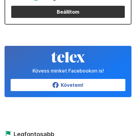
Beállítom
Kövess minket Facebookon is!
Követem!
Legfontosabb