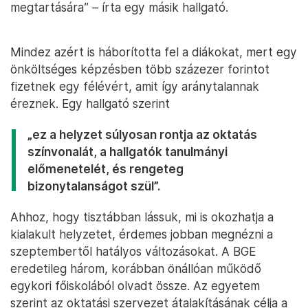
megtartására” – írta egy másik hallgató.
Mindez azért is háborította fel a diákokat, mert egy
önköltséges képzésben több százezer forintot
fizetnek egy félévért, amit így aránytalannak
éreznek. Egy hallgató szerint
„ez a helyzet súlyosan rontja az oktatás
színvonalát, a hallgatók tanulmányi
előmenetelét, és rengeteg
bizonytalanságot szül”.
Ahhoz, hogy tisztábban lássuk, mi is okozhatja a
kialakult helyzetet, érdemes jobban megnézni a
szeptembertől hatályos változásokat. A BGE
eredetileg három, korábban önállóan működő
egykori főiskolából olvadt össze. Az egyetem
szerint az oktatási szervezet átalakításának célja a