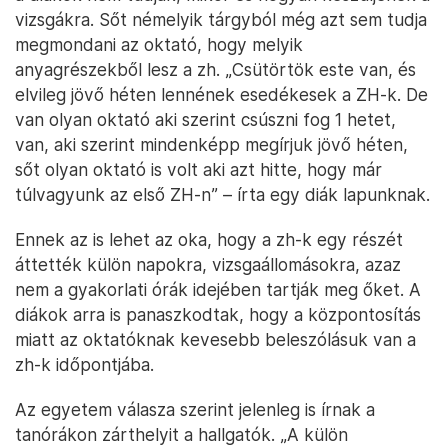
vizsgákra. Sőt némelyik tárgyból még azt sem tudja
megmondani az oktató, hogy melyik
anyagrészekből lesz a zh. „Csütörtök este van, és
elvileg jövő héten lennének esedékesek a ZH-k. De
van olyan oktató aki szerint csúszni fog 1 hetet,
van, aki szerint mindenképp megírjuk jövő héten,
sőt olyan oktató is volt aki azt hitte, hogy már
túlvagyunk az első ZH-n” – írta egy diák lapunknak.
Ennek az is lehet az oka, hogy a zh-k egy részét
áttették külön napokra, vizsgaállomásokra, azaz
nem a gyakorlati órák idejében tartják meg őket. A
diákok arra is panaszkodtak, hogy a központosítás
miatt az oktatóknak kevesebb beleszólásuk van a
zh-k időpontjába.
Az egyetem válasza szerint jelenleg is írnak a
tanórákon zárthelyit a hallgatók. „A külön