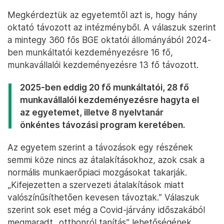
Megkérdeztük az egyetemtől azt is, hogy hány
oktató távozott az intézményből. A válaszuk szerint
a mintegy 360 fős BGE oktatói állományából 2024-
ben munkáltatói kezdeményezésre 16 fő,
munkavállalói kezdeményezésre 13 fő távozott.
2025-ben eddig 20 fő munkáltatói, 28 fő
munkavállalói kezdeményezésre hagyta el
az egyetemet, illetve 8 nyelvtanár
önkéntes távozási program keretében.
Az egyetem szerint a távozások egy részének
semmi köze nincs az átalakításokhoz, azok csak a
normális munkaerőpiaci mozgásokat takarják.
„Kifejezetten a szervezeti átalakítások miatt
valószínűsíthetően kevesen távoztak.” Válaszuk
szerint sok eset még a Covid-járvány időszakából
megmaradt „otthonról tanítás” lehetőségének,