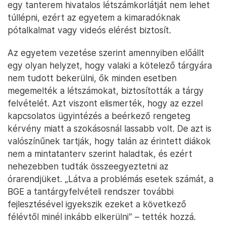
egy tanterem hivatalos létszámkorlátját nem lehet
túllépni, ezért az egyetem a kimaradóknak
pótalkalmat vagy videós elérést biztosít.
Az egyetem vezetése szerint amennyiben előállt
egy olyan helyzet, hogy valaki a kötelező tárgyára
nem tudott bekerülni, ők minden esetben
megemelték a létszámokat, biztosították a tárgy
felvételét. Azt viszont elismerték, hogy az ezzel
kapcsolatos ügyintézés a beérkező rengeteg
kérvény miatt a szokásosnál lassabb volt. De azt is
valószínűnek tartják, hogy talán az érintett diákok
nem a mintatanterv szerint haladtak, és ezért
nehezebben tudták összeegyeztetni az
órarendjüket. „Látva a problémás esetek számát, a
BGE a tantárgyfelvételi rendszer további
fejlesztésével igyekszik ezeket a következő
félévtől minél inkább elkerülni” – tették hozzá.