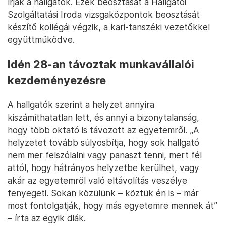
írják a hallgatók. Ezek beosztását a Hallgatói
Szolgáltatási Iroda vizsgaközpontok beosztását
készítő kollégái végzik, a kari-tanszéki vezetőkkel
együttműködve.
Idén 28-an távoztak munkavállalói
kezdeményezésre
A hallgatók szerint a helyzet annyira
kiszámíthatatlan lett, és annyi a bizonytalanság,
hogy több oktató is távozott az egyetemről. „A
helyzetet tovább súlyosbítja, hogy sok hallgató
nem mer felszólalni vagy panaszt tenni, mert fél
attól, hogy hátrányos helyzetbe kerülhet, vagy
akár az egyetemről való eltávolítás veszélye
fenyegeti. Sokan közülünk – köztük én is – már
most fontolgatják, hogy más egyetemre mennek át”
– írta az egyik diák.