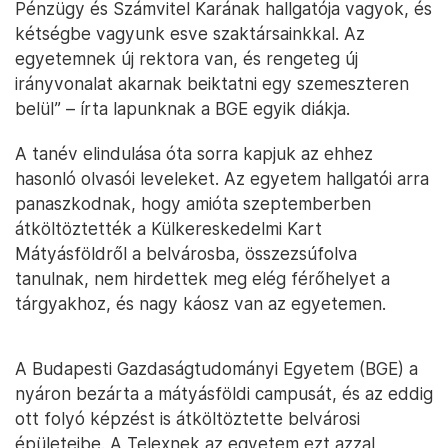
Pénzügy és Számvitel Karának hallgatója vagyok, és
kétségbe vagyunk esve szaktársainkkal. Az
egyetemnek új rektora van, és rengeteg új
irányvonalat akarnak beiktatni egy szemeszteren
belül” – írta lapunknak a BGE egyik diákja.
A tanév elindulása óta sorra kapjuk az ehhez
hasonló olvasói leveleket. Az egyetem hallgatói arra
panaszkodnak, hogy amióta szeptemberben
átköltöztették a Külkereskedelmi Kart
Mátyásföldről a belvárosba, összezsúfolva
tanulnak, nem hirdettek meg elég férőhelyet a
tárgyakhoz, és nagy káosz van az egyetemen.
A Budapesti Gazdaságtudományi Egyetem (BGE) a
nyáron bezárta a mátyásföldi campusát, és az eddig
ott folyó képzést is átköltöztette belvárosi
épületeibe. A Telexnek az egyetem ezt azzal