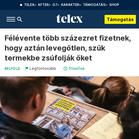
TELEX
AFTER
G7
KARAKTER
TÁMOGATÁS
SHOP
Támogatás
Félévente több százezret fizetnek,
hogy aztán levegőtlen, szűk
termekbe zsúfolják őket
Legfontosabb
frissítve
BELFÖLD