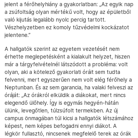
jelent a férőhelyhiány a gyakorlatban: „Az egyik nap
a zsúfoltság olyan mértékű volt, hogy az épületből
való kijutás legalább nyolc percig tartott.
Vészhelyzetben ez komoly tűzvédelmi kockázatot
jelentene.”
A hallgatók szerint az egyetem vezetését nem
érhette meglepetésként a kialakult helyzet, hiszen
már a tárgyfelvételnél látszódott a probléma: volt
olyan, aki a kötelező gyakorlati óráit sem tudta
felvenni, mert egyszerűen nem volt elég férőhely a
Neptunban. És az sem garancia, ha valaki felveszi az
óráját: „Az órákról elküldik a diákokat, mert nincs
elegendő ülőhely. Így is egymás hegyén-hátán
ülünk, levegőtlen, túlzsúfolt termekben. Az új
campus önmagában túl kicsi a hallgatók létszámához
képest, nem képes befogadni ennyi diákot. A
légkör fullasztó, nincsenek megfelelő terek az órák