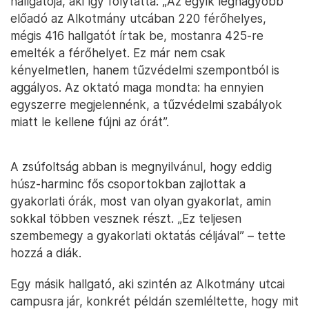
hallgatója, aki így folytatta: „Az egyik legnagyobb
előadó az Alkotmány utcában 220 férőhelyes,
mégis 416 hallgatót írtak be, mostanra 425-re
emelték a férőhelyet. Ez már nem csak
kényelmetlen, hanem tűzvédelmi szempontból is
aggályos. Az oktató maga mondta: ha ennyien
egyszerre megjelennénk, a tűzvédelmi szabályok
miatt le kellene fújni az órát”.
A zsúfoltság abban is megnyilvánul, hogy eddig
húsz-harminc fős csoportokban zajlottak a
gyakorlati órák, most van olyan gyakorlat, amin
sokkal többen vesznek részt. „Ez teljesen
szembemegy a gyakorlati oktatás céljával” – tette
hozzá a diák.
Egy másik hallgató, aki szintén az Alkotmány utcai
campusra jár, konkrét példán szemléltette, hogy mit