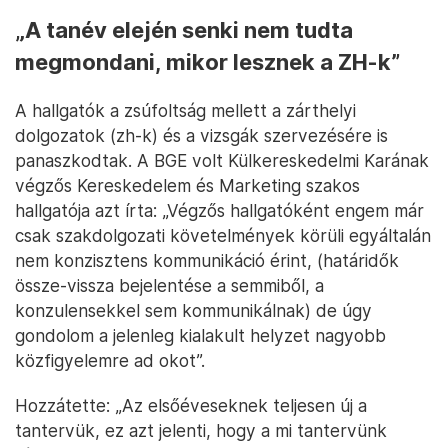
„A tanév elején senki nem tudta
megmondani, mikor lesznek a ZH-k”
A hallgatók a zsúfoltság mellett a zárthelyi
dolgozatok (zh-k) és a vizsgák szervezésére is
panaszkodtak. A BGE volt Külkereskedelmi Karának
végzős Kereskedelem és Marketing szakos
hallgatója azt írta: „Végzős hallgatóként engem már
csak szakdolgozati követelmények körüli egyáltalán
nem konzisztens kommunikáció érint, (határidők
össze-vissza bejelentése a semmiből, a
konzulensekkel sem kommunikálnak) de úgy
gondolom a jelenleg kialakult helyzet nagyobb
közfigyelemre ad okot”.
Hozzátette: „Az elsőéveseknek teljesen új a
tantervük, ez azt jelenti, hogy a mi tantervünk