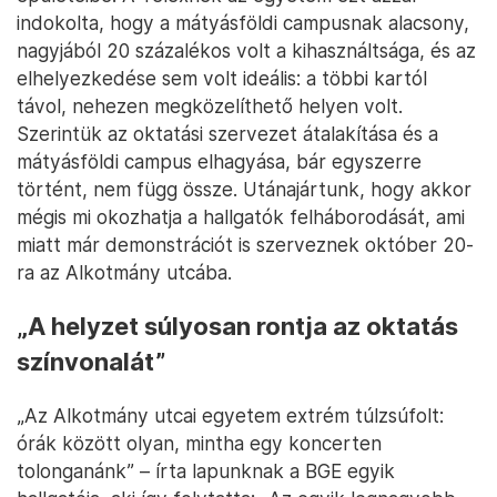
indokolta, hogy a mátyásföldi campusnak alacsony,
nagyjából 20 százalékos volt a kihasználtsága, és az
elhelyezkedése sem volt ideális: a többi kartól
távol, nehezen megközelíthető helyen volt.
Szerintük az oktatási szervezet átalakítása és a
mátyásföldi campus elhagyása, bár egyszerre
történt, nem függ össze. Utánajártunk, hogy akkor
mégis mi okozhatja a hallgatók felháborodását, ami
miatt már demonstrációt is szerveznek október 20-
ra az Alkotmány utcába.
„A helyzet súlyosan rontja az oktatás
színvonalát”
„Az Alkotmány utcai egyetem extrém túlzsúfolt:
órák között olyan, mintha egy koncerten
tolonganánk” – írta lapunknak a BGE egyik