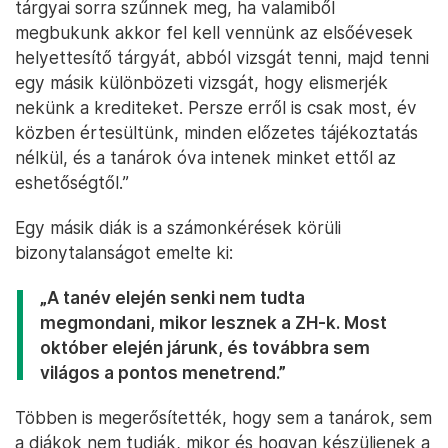
tárgyai sorra szűnnek meg, ha valamiből
megbukunk akkor fel kell vennünk az elsőévesek
helyettesítő tárgyát, abból vizsgát tenni, majd tenni
egy másik különbözeti vizsgát, hogy elismerjék
nekünk a krediteket. Persze erről is csak most, év
közben értesültünk, minden előzetes tájékoztatás
nélkül, és a tanárok óva intenek minket ettől az
eshetőségtől.”
Egy másik diák is a számonkérések körüli
bizonytalanságot emelte ki:
„A tanév elején senki nem tudta
megmondani, mikor lesznek a ZH-k. Most
október elején járunk, és továbbra sem
világos a pontos menetrend.”
Többen is megerősítették, hogy sem a tanárok, sem
a diákok nem tudják, mikor és hogyan készüljenek a