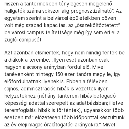
hiszen a tantermekben ténylegesen megjelenő
hallgatók száma sokszor alig prognosztizálható”. Az
egyetem szerint a belvárosi épületeikben bőven
volt még szabad kapacitás, az „összeköltöztetett”
belvárosi campus telítettsége még így sem éri el a
zuglói campusét.
Azt azonban elismerték, hogy nem mindig fértek be
a diákok a terembe. „Ilyen eset azonban csak
nagyon alacsony arányban fordul elő. Mivel
tanévenként mintegy 150 ezer tanóra megy le, így
előfordulhatnak ilyenek is. Ebben a félévben,
sajnos, adminisztrációs hibák is vezettek ilyen
helyzetekhez (néhány tanterem hibás befogadó
képességi adattal szerepelt az adatbázisban; illetve
teremfoglalási hibák is történtek), ugyanakkor több
esetben már előzetesen több időponttal készültünk
az év eleji magas óralátogatási arányokra.” Mivel