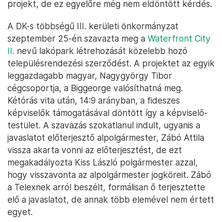
projekt, de ez egyelőre még nem eldöntött kérdés.
A DK-s többségű III. kerületi önkormányzat
szeptember 25-én szavazta meg a
Waterfront City
II.
nevű lakópark létrehozását közelebb hozó
településrendezési szerződést. A projektet az egyik
leggazdagabb magyar, Nagygyörgy Tibor
cégcsoportja, a Biggeorge valósíthatná meg.
Kétórás vita után, 14:9 arányban, a fideszes
képviselők támogatásával döntött így a képviselő-
testület. A szavazás szokatlanul indult, ugyanis a
javaslatot előterjesztő alpolgármester, Zábó Attila
vissza akarta vonni az előterjesztést, de ezt
megakadályozta Kiss László polgármester azzal,
hogy visszavonta az alpolgármester jogköreit. Zábó
a Telexnek arról beszélt, formálisan ő terjesztette
elő a javaslatot, de annak több elemével nem értett
egyet.