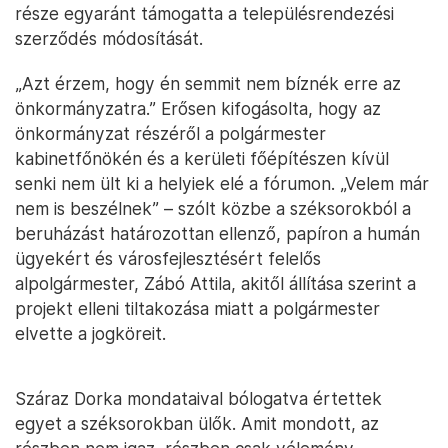
része egyaránt támogatta a településrendezési
szerződés módosítását.
„Azt érzem, hogy én semmit nem bíznék erre az
önkormányzatra.” Erősen kifogásolta, hogy az
önkormányzat részéről a polgármester
kabinetfőnökén és a kerületi főépítészen kívül
senki nem ült ki a helyiek elé a fórumon. „Velem már
nem is beszélnek” – szólt közbe a széksorokból a
beruházást határozottan ellenző, papíron a humán
ügyekért és városfejlesztésért felelős
alpolgármester, Zábó Attila, akitől állítása szerint a
projekt elleni tiltakozása miatt a polgármester
elvette a jogköreit.
Száraz Dorka mondataival bólogatva értettek
egyet a széksorokban ülők. Amit mondott, az