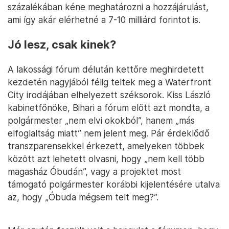
százalékában kéne meghatározni a hozzájárulást,
ami így akár elérhetné a 7-10 milliárd forintot is.
Jó lesz, csak kinek?
A lakossági fórum délután kettőre meghirdetett
kezdetén nagyjából félig teltek meg a Waterfront
City irodájában elhelyezett széksorok. Kiss László
kabinetfőnöke, Bihari a fórum előtt azt mondta, a
polgármester „nem elvi okokból”, hanem „más
elfoglaltság miatt” nem jelent meg. Pár érdeklődő
transzparensekkel érkezett, amelyeken többek
között azt lehetett olvasni, hogy „nem kell több
magasház Óbudán”, vagy a projektet most
támogató polgármester korábbi kijelentésére utalva
az, hogy „Óbuda mégsem telt meg?”.