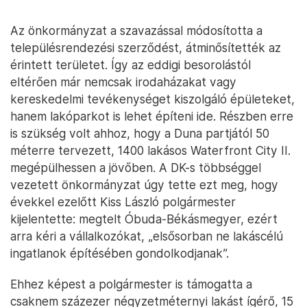
Az önkormányzat a szavazással módosította a
településrendezési szerződést, átminősítették az
érintett területet. Így az eddigi besorolástól
eltérően már nemcsak irodaházakat vagy
kereskedelmi tevékenységet kiszolgáló épületeket,
hanem lakóparkot is lehet építeni ide. Részben erre
is szükség volt ahhoz, hogy a Duna partjától 50
méterre tervezett, 1400 lakásos Waterfront City II.
megépülhessen a jövőben. A DK-s többséggel
vezetett önkormányzat úgy tette ezt meg, hogy
évekkel ezelőtt Kiss László polgármester
kijelentette: megtelt Óbuda-Békásmegyer, ezért
arra kéri a vállalkozókat, „elsősorban ne lakáscélú
ingatlanok építésében gondolkodjanak”.
Ehhez képest a polgármester is támogatta a
csaknem százezer négyzetméternyi lakást ígérő, 15