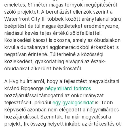
emeletes, 51 méter magas tornyok megépítéséről
szóló projektet. A beruházást ellenzők szerint a
Waterfront City II. többek között aránytalanul sűrű
beépítést és túl magas épületeket eredményezne,
ráadásul kevés teljes értékű zöldfelülettel.
Közlekedési káoszt is okozna, amely az óbudaiakon
kívül a dunakanyari agglomerációkból érkezőket is
negatívan érintené. Túlterhelné a közösségi
közlekedést, gyakorlatilag elvágná az észak-
óbudaiakat a kerület belvárosától.
A Hvg.hu írt arról, hogy a fejlesztést megvalósítani
kívánó Biggeorge
négymilliárd forintos
hozzájárulással támogatná az önkormányzat
fejlesztéseit, például
egy gyalogoshidat
is. Több
képviselő azonban nem elégedett a négymilliárdos
hozzájárulással. Szerintük, ha már megvalósul a
projekt, fix összeg helyett inkább az értékesítés öt