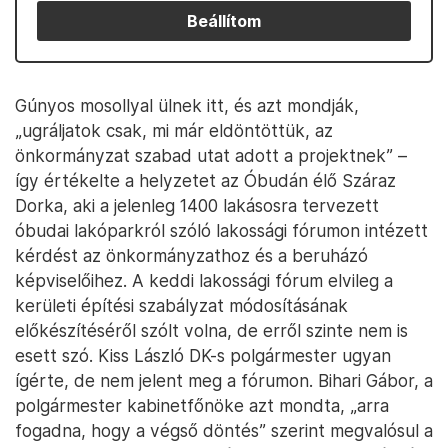
Beállítom
Gúnyos mosollyal ülnek itt, és azt mondják,
„ugráljatok csak, mi már eldöntöttük, az
önkormányzat szabad utat adott a projektnek” –
így értékelte a helyzetet az Óbudán élő Száraz
Dorka, aki a jelenleg 1400 lakásosra tervezett
óbudai lakóparkról szóló lakossági fórumon intézett
kérdést az önkormányzathoz és a beruházó
képviselőihez. A keddi lakossági fórum elvileg a
kerületi építési szabályzat módosításának
előkészítéséről szólt volna, de erről szinte nem is
esett szó. Kiss László DK-s polgármester ugyan
ígérte, de nem jelent meg a fórumon. Bihari Gábor, a
polgármester kabinetfőnöke azt mondta, „arra
fogadna, hogy a végső döntés” szerint megvalósul a