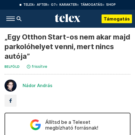
TELEX
AFTER
G7
KARAKTER
TÁMOGATÁS
SHOP
Támogatás
„Egy Otthon Start-os nem akar majd
parkolóhelyet venni, mert nincs
autója”
frissítve
BELFÖLD
Nádor András
Állítsd be a Telexet
megbízható forrásnak!