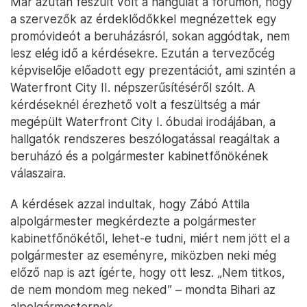
Már azután feszült volt a hangulat a fórumon, hogy
a szervezők az érdeklődőkkel megnézettek egy
promóvideót a beruházásról, sokan aggódtak, nem
lesz elég idő a kérdésekre. Ezután a tervezőcég
képviselője előadott egy prezentációt, ami szintén a
Waterfront City II. népszerűsítéséről szólt. A
kérdéseknél érezhető volt a feszültség a már
megépült Waterfront City I. óbudai irodájában, a
hallgatók rendszeres beszólogatással reagáltak a
beruházó és a polgármester kabinetfőnökének
válaszaira.
A kérdések azzal indultak, hogy Zábó Attila
alpolgármester megkérdezte a polgármester
kabinetfőnökétől, lehet-e tudni, miért nem jött el a
polgármester az eseményre, miközben neki még
előző nap is azt ígérte, hogy ott lesz. „Nem titkos,
de nem mondom meg neked” – mondta Bihari az
alpolgármesternek.