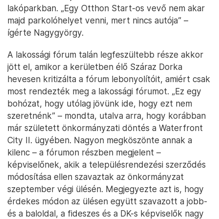
lakóparkban. „Egy Otthon Start-os vevő nem akar
majd parkolóhelyet venni, mert nincs autója” –
ígérte Nagygyörgy.
A lakossági fórum talán legfeszültebb része akkor
jött el, amikor a kerületben élő Száraz Dorka
hevesen kritizálta a fórum lebonyolítóit, amiért csak
most rendezték meg a lakossági fórumot. „Ez egy
bohózat, hogy utólag jövünk ide, hogy ezt nem
szeretnénk” – mondta, utalva arra, hogy korábban
már született önkormányzati döntés a Waterfront
City II. ügyében. Nagyon megköszönte annak a
kilenc – a fórumon részben megjelent –
képviselőnek, akik a településrendezési szerződés
módosítása ellen szavaztak az önkormányzat
szeptember végi ülésén. Megjegyezte azt is, hogy
érdekes módon az ülésen együtt szavazott a jobb-
és a baloldal, a fideszes és a DK-s képviselők nagy