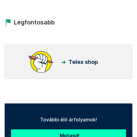
Legfontosabb
Telex shop
További élő árfolyamok!
Mutasd!