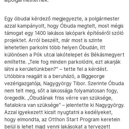
Egy óbudai kérdező megjegyezte, a polgármester
azzal kampányolt, hogy Óbuda megtelt, most mégis
támogat egy 1400 lakásos lakópark építéséről szóló
projektet. Arról beszélt, már most is szinte
lehetetlen parkolni több helyen Óbudán, itt
különösen a Pók utcai lakótelepet és Békásmegyert
említette. „Tele fog minden parkolódni, ezt akarják
látni a kerületünkben?” – tette fel a kérdést.
Utóbbira reagált is a beruházó, a Biggeorge
vezérigazgatója, Nagygyörgy Tibor. Szerinte Óbuda
nem telt meg, sőt a lakossága folyamatosan fogy,
öregedik. „Óbudának friss vérre van szüksége,
fiatalokra van szüksége” – jelentette ki Nagygyörgy.
Azzal igyekezett kicsit nyugtatni a kedélyeket,
hogy elmondta, az Otthon Start Program keretein
belül is lehet majd venni lakásokat a tervezett