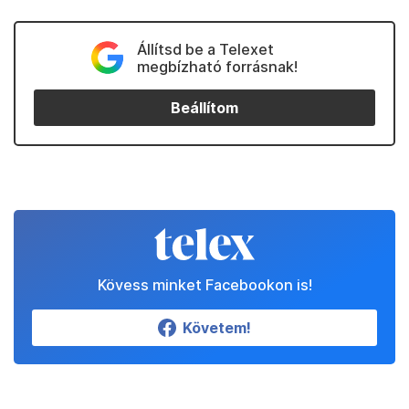
Állítsd be a Telexet
megbízható forrásnak!
Beállítom
Kövess minket Facebookon is!
Követem!