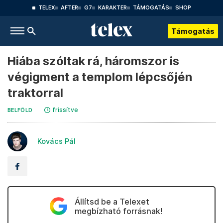
TELEX
AFTER
G7
KARAKTER
TÁMOGATÁS
SHOP
Támogatás
Hiába szóltak rá, háromszor is
végigment a templom lépcsőjén
traktorral
frissítve
BELFÖLD
Kovács Pál
Állítsd be a Telexet
megbízható forrásnak!