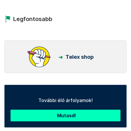
Legfontosabb
Telex shop
További élő árfolyamok!
Mutasd!