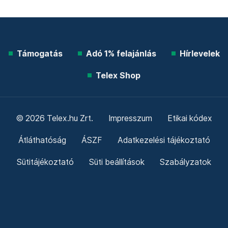
Támogatás
Adó 1% felajánlás
Hírlevelek
Telex Shop
© 2026 Telex.hu Zrt.
Impresszum
Etikai kódex
Átláthatóság
ÁSZF
Adatkezelési tájékoztató
Sütitájékoztató
Süti beállítások
Szabályzatok
Kommentelési szabályzat
Telex Sales