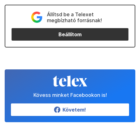
Állítsd be a Telexet
megbízható forrásnak!
Beállítom
Kövess minket Facebookon is!
Követem!