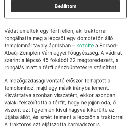
Beállítom
Vádat emeltek egy férfi ellen, aki traktorral
rongálhatta meg a lépcsőt egy dombtetőn álló
templomnál tavaly áprilisban –
közölte
a Borsod-
Abaúj-Zemplén Vármegyei Főügyészség. A vádirat
szerint a lépcső 45 fokából 22 megtöredezett, a
rongálás miatt a férfi pénzbüntetésre számíthat.
A mezőgazdasági vontató először felhajtott a
templomhoz, majd egy másik irányba lement.
Kisvártatva azonban visszatért, ekkor azonban
valaki felszólította a férfit, hogy ne jöjjön oda, ő
viszont ezt figyelmen kívül hagyva kikerülte az
útjába állót, és ismét felment a lépcsőn a traktorral.
A traktoros ezt eljátszotta harmadszor is.