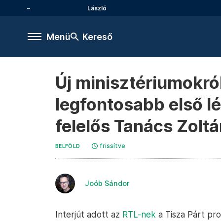
László
Menü
Kereső
Új minisztériumokról
legfontosabb első lé
felelős Tanács Zolt
frissítve
BELFÖLD
Joób Sándor
Interjút adott az
RTL-nek
a Tisza Párt pr