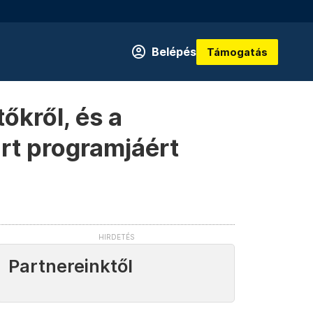
Belépés
Támogatás
őkről, és a
árt programjáért
Partnereinktől