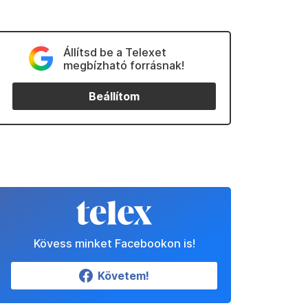
Állítsd be a Telexet
megbízható forrásnak!
Beállítom
Kövess minket Facebookon is!
Követem!