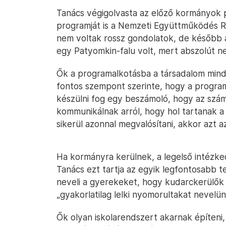
Tanács végigolvasta az előző kormányok p
programját is a Nemzeti Együttműködés R
nem voltak rossz gondolatok, de később az
egy Patyomkin-falu volt, mert abszolút ne
Ők a programalkotásba a társadalom mind
fontos szempont szerinte, hogy a progra
készülni fog egy beszámoló, hogy az szám
kommunikálnak arról, hogy hol tartanak a 
sikerül azonnal megvalósítani, akkor azt 
Ha kormányra kerülnek, a legelső intézked
Tanács ezt tartja az egyik legfontosabb te
neveli a gyerekeket, hogy kudarckerülők 
„gyakorlatilag lelki nyomorultakat nevelün
Ők olyan iskolarendszert akarnak építeni