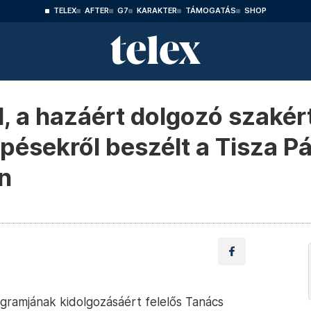
TELEX
AFTER
G7
KARAKTER
TÁMOGATÁS
SHOP
, a hazáért dolgozó szakért
pésekről beszélt a Tisza P
án
ogramjának kidolgozásáért felelős Tanács