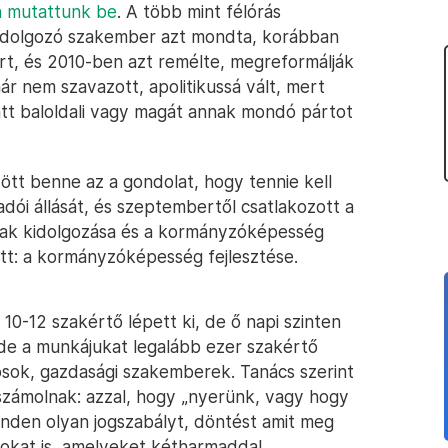
n mutattunk be
. A több mint félórás
 dolgozó szakember azt mondta, korábban
ort, és 2010-ben azt remélte, megreformálják
ár nem szavazott, apolitikussá vált, mert
tt baloldali vagy magát annak mondó pártot
tt benne az a gondolat, hogy tennie kell
adói állását, és szeptembertől csatlakozott a
ának kidolgozása és a kormányzóképesség
tt: a kormányzóképesség fejlesztése.
10-12 szakértő lépett ki, de ő napi szinten
 de a munkájukat legalább ezer szakértő
ósok, gazdasági szakemberek. Tanács szerint
számolnak: azzal, hogy „nyerünk, vagy hogy
inden olyan jogszabályt, döntést amit meg
anokat is, amelyeket kétharmaddal.