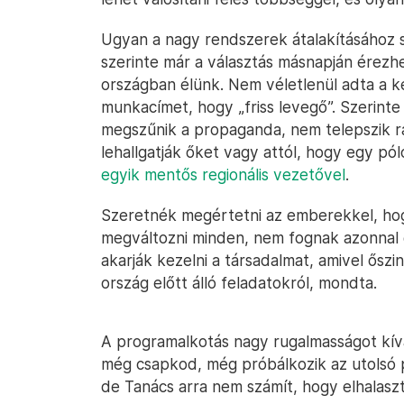
Ugyan a nagy rendszerek átalakításához s
szerinte már a választás másnapján érezh
országban élünk. Nem véletlenül adta a k
munkacímet, hogy „friss levegő”. Szerin
megszűnik a propaganda, nem telepszik ráj
lehallgatják őket vagy attól, hogy egy póló
egyik mentős regionális vezetővel
.
Szeretnék megértetni az emberekkel, hogy
megváltozni minden, nem fognak azonnal g
akarják kezelni a társadalmat, amivel őszi
ország előtt álló feladatokról, mondta.
A programalkotás nagy rugalmasságot kív
még csapkod, még próbálkozik az utolsó p
de Tanács arra nem számít, hogy elhalaszt