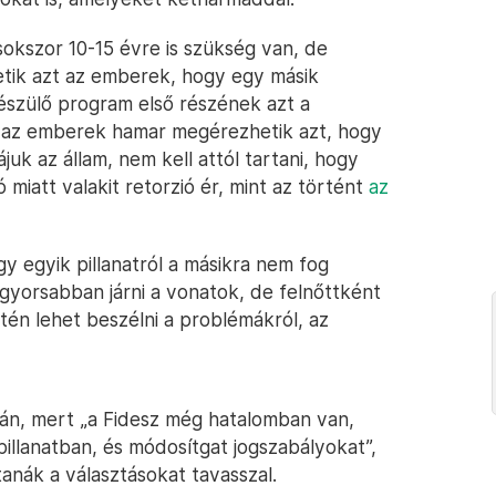
okszor 10-15 évre is szükség van, de
etik azt az emberek, hogy egy másik
észülő program első részének azt a
te az emberek hamar megérezhetik azt, hogy
uk az állam, nem kell attól tartani, hogy
 miatt valakit retorzió ér, mint az történt
az
 egyik pillanatról a másikra nem fog
yorsabban járni a vonatok, de felnőttként
ntén lehet beszélni a problémákról, az
án, mert „a Fidesz még hatalomban van,
illanatban, és módosítgat jogszabályokat”,
anák a választásokat tavasszal.