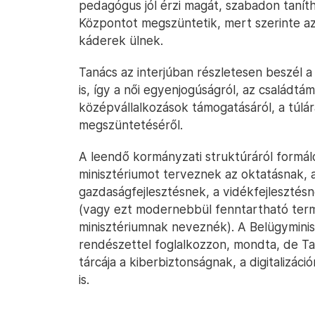
pedagógus jól érzi magát, szabadon taníth
Központot megszüntetik, mert szerinte az 
káderek ülnek.
Tanács az interjúban részletesen beszél a
is, így a női egyenjogúságról, az családtá
középvállalkozások támogatásáról, a túlá
megszüntetéséről.
A leendő kormányzati struktúráról formál
minisztériumot terveznek az oktatásnak,
gazdaságfejlesztésnek, a vidékfejleszté
(vagy ezt modernebbül fenntartható term
minisztériumnak neveznék). A Belügyminis
rendészettel foglalkozzon, mondta, de Ta
tárcája a kiberbiztonságnak, a digitalizác
is.