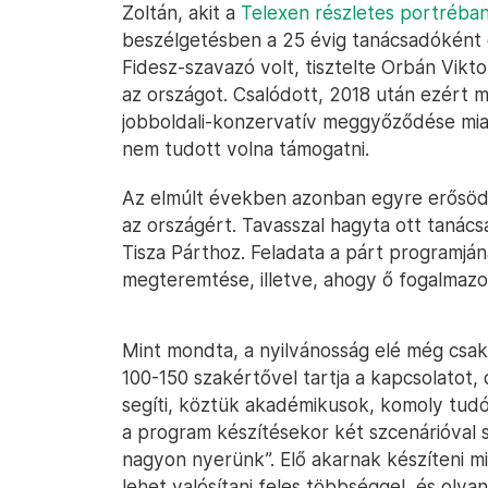
Zoltán, akit a
Telexen részletes portréba
beszélgetésben a 25 évig tanácsadóként
Fidesz-szavazó volt, tisztelte Orbán Vikt
az országot. Csalódott, 2018 után ezért m
jobboldali-konzervatív meggyőződése mia
nem tudott volna támogatni.
Az elmúlt években azonban egyre erősödö
az országért. Tavasszal hagyta ott tanács
Tisza Párthoz. Feladata a párt programj
megteremtése, illetve, ahogy ő fogalmazo
Mint mondta, a nyilvánosság elé még csak 
100-150 szakértővel tartja a kapcsolatot,
segíti, köztük akadémikusok, komoly tud
a program készítésekor két szcenárióval 
nagyon nyerünk”. Elő akarnak készíteni m
lehet valósítani feles többséggel, és oly