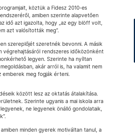
rogramjait, köztük a Fidesz 2010-es
endszeréről, amiben szerinte alapvetően
 idő azt igazolta, hogy „az egy blöff volt,
m azt valósították meg”.
en szereplőjét szeretnék bevonni. A másik
m végrehajtásáról rendszeres időközönként
onkérhető legyen. Szerinte ha nyíltan
megoldásban, akár arról is, ha valamit nem
az emberek meg fogják érteni.
éseik között lesz az oktatás átalakítása.
rületnek. Szerinte ugyanis a mai iskola arra
legyenek, ne legyenek önálló gondolataik,
k”.
, amiben minden gyerek motiváltan tanul, a