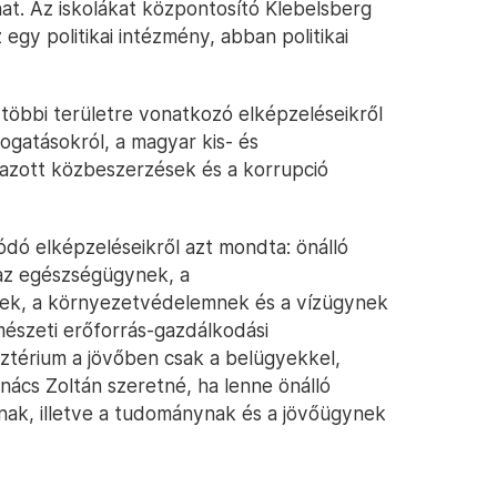
at. Az iskolákat központosító Klebelsberg
egy politikai intézmény, abban politikai
 többi területre vonatkozó elképzeléseikről
mogatásokról, a magyar kis- és
razott közbeszerzések és a korrupció
ódó elképzeléseikről azt mondta: önálló
 az egészségügynek, a
snek, a környezetvédelemnek és a vízügynek
észeti erőforrás-gazdálkodási
ztérium a jövőben csak a belügyekkel,
nács Zoltán szeretné, ha lenne önálló
iónak, illetve a tudománynak és a jövőügynek