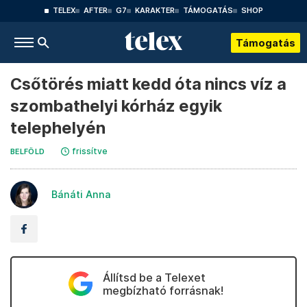
TELEX
AFTER
G7
KARAKTER
TÁMOGATÁS
SHOP
Támogatás
Csőtörés miatt kedd óta nincs víz a
szombathelyi kórház egyik
telephelyén
frissítve
BELFÖLD
Bánáti Anna
Állítsd be a Telexet
megbízható forrásnak!