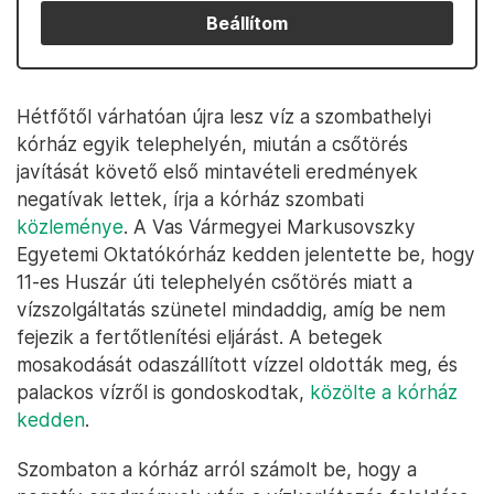
Beállítom
Hétfőtől várhatóan újra lesz víz a szombathelyi
kórház egyik telephelyén, miután a csőtörés
javítását követő első mintavételi eredmények
negatívak lettek, írja a kórház szombati
közleménye
. A Vas Vármegyei Markusovszky
Egyetemi Oktatókórház kedden jelentette be, hogy
11-es Huszár úti telephelyén csőtörés miatt a
vízszolgáltatás szünetel mindaddig, amíg be nem
fejezik a fertőtlenítési eljárást. A betegek
mosakodását odaszállított vízzel oldották meg, és
palackos vízről is gondoskodtak,
közölte a kórház
kedden
.
Szombaton a kórház arról számolt be, hogy a