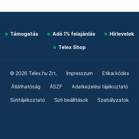
Támogatás
Adó 1% felajánlás
Hírlevelek
Telex Shop
© 2026 Telex.hu Zrt.
Impresszum
Etikai kódex
Átláthatóság
ÁSZF
Adatkezelési tájékoztató
Sütitájékoztató
Süti beállítások
Szabályzatok
Kommentelési szabályzat
Telex Sales