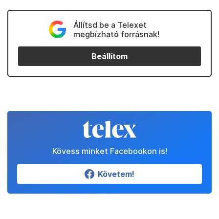
Állítsd be a Telexet
megbízható forrásnak!
Beállítom
Kövess minket Facebookon is!
Követem!