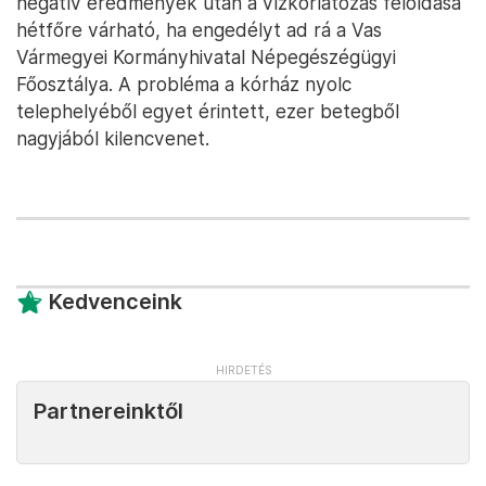
negatív eredmények után a vízkorlátozás feloldása
hétfőre várható, ha engedélyt ad rá a Vas
Vármegyei Kormányhivatal Népegészégügyi
Főosztálya. A probléma a kórház nyolc
telephelyéből egyet érintett, ezer betegből
nagyjából kilencvenet.
Kedvenceink
Partnereinktől