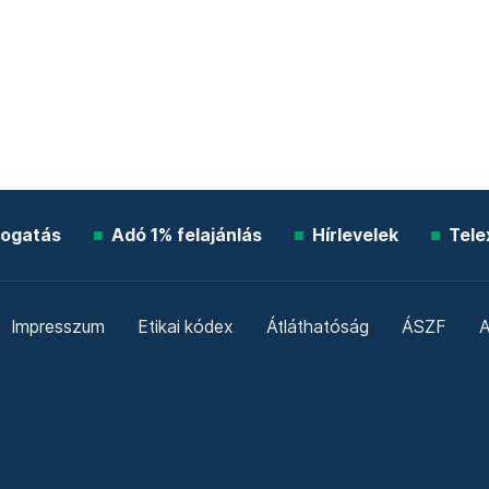
ogatás
Adó 1% felajánlás
Hírlevelek
Tele
Impresszum
Etikai kódex
Átláthatóság
ÁSZF
A
Süti beállítások
Szabályzatok
Kommentelési szabály