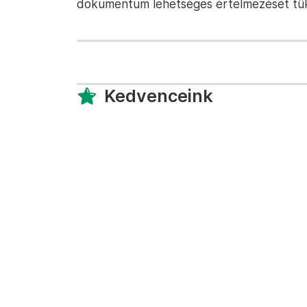
dokumentum lehetséges értelmezését tük
Kedvenceink