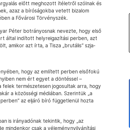
árgyalás előtt meghozott ítéletről szólnak és
tnek, azaz a bíróságokba vetett bizalom
yében a Fővárosi Törvényszék.
gyar Péter botrányosnak nevezte, hogy első
rt által indított helyreigazítási perben, azt
t, amikor azt írta, a Tisza „brutális” szja-
ményében, hogy az említett perben elsőfokú
ennyiben nem ért egyet a döntéssel –
 a felek természetesen jogosultak arra, hogy
akár a közösségi médiában. Szerintük „a
nti perben” az eljáró bíró függetlenül hozta
an is irányadónak tekintik, hogy „az
, de mindenkor csak a véleménynyilvánítási