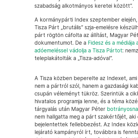
szabadság alkotmányos keretei között”.
A kormánypárti Index szeptember elején, 
Tisza Párt „brutális” szja-emelésre készülh
párt rögtön cáfolta az állítást, Magyar P
dokumentumot. De a
Fidesz és a médiája a
adóemeléssel vádolja a Tisza Pártot
: nemz
teleplakátolták a „Tisza-adóval”.
A Tisza közben beperelte az Indexet, ami 
nem a pártról szól, hanem a gazdasági kabi
csupán véleményt tükröz. Szerintük a cik
hivatalos programja lenne, és a téma közé
tárgyalás után Magyar Péter
botrányosn
nem hallgatta meg a párt szakértőjét, aki
bejelentettek fellebbezést. Az Index köz
lejárató kampányról írt, továbbra is fennta