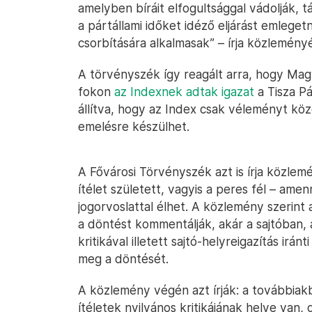
amelyben bíráit elfogultsággal vádolják, t
a pártállami időket idéző eljárást emlege
csorbítására alkalmasak” – írja közlemén
A törvényszék így reagált arra, hogy Ma
fokon
az Indexnek adtak igazat
a Tisza Pá
állítva, hogy az Index csak véleményt közöl
emelésre készülhet.
A Fővárosi Törvényszék azt is írja közle
ítélet született, vagyis a peres fél – am
jogorvoslattal élhet. A közlemény szerint
a döntést kommentálják, akár a sajtóban, 
kritikával illetett sajtó-helyreigazítás irá
meg a döntését.
A közlemény végén azt írják: a továbbiakb
ítéletek nyilvános kritikájának helye van