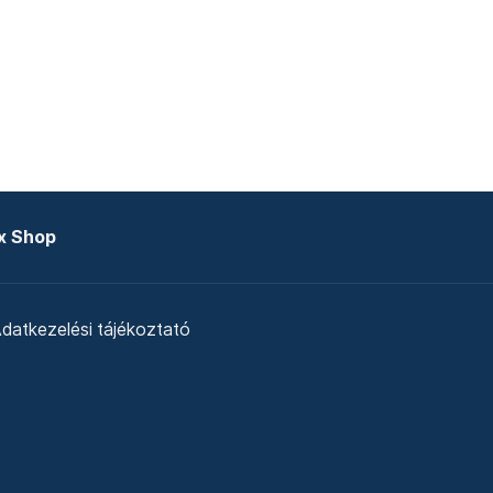
x Shop
datkezelési tájékoztató
zat
Telex Sales