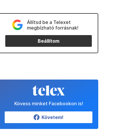
Állítsd be a Telexet
megbízható forrásnak!
Beállítom
Kövess minket Facebookon is!
Követem!