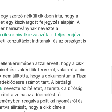
egy szerző nélküli cikkben írta, hogy a
et egy kiszivárgott feljegyzés alapján. A
éter hamisítványnak nevezte a
 cikkre hivatkozva azóta is teljes erejével
eti konzultációt indítanak, és az országot is
ellenkérelmében azzal érvelt, hogy a cikk
net és szakértőik terveiről, valamint a cím
k nem állította, hogy a dokumentum a Tisza
rdeklődésre számot tart. A bírósági
ak
nevezte az ítéletet, szerintük a bíróság
 cáfolta volna az adóemelést, és
leményben reagálva politikai nyomásról és
rtva állítását, hogy a cikk címe a