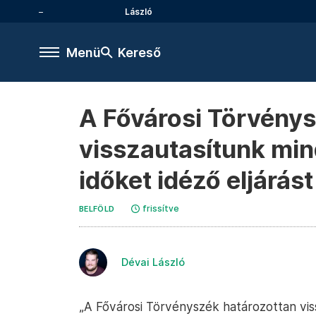
László
Menü
Kereső
A Fővárosi Törvénys
visszautasítunk min
időket idéző eljárás
frissítve
BELFÖLD
Dévai László
„A Fővárosi Törvényszék határozottan vis