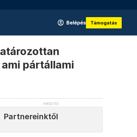
Belépés
Támogatás
Határozottan
 ami pártállami
Partnereinktől