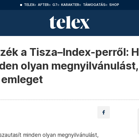
TELEX
AFTER
G7
KARAKTER
TÁMOGATÁS
SHOP
zék a Tisza–Index-perről: 
den olyan megnyilvánulást,
t emleget
szautasít minden olyan megnyilvánulást,