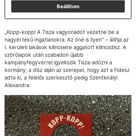
Beállítom
„Kopp-kopp! A Tisza vagyonadót vezetne be a
nagyértékű ingatlanokra. Az öné is ilyen” – állítja az
I. kerületi lakások kilincseire aggatott kilincsdísz. A
szórólapok után szabadon újabb
kampányfegyverrel igyekszik Tisza-adózni a
kormány, a dísz alján az szerepel, hogy azt a Fidesz
adta ki, a felelős szerkesztő pedig Szentkirályi
Alexandra.