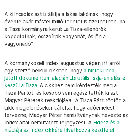
A kilincsdísz azt is állítja a lakás lakóinak, hogy
évente akár másfél millió forintot is fizethetnek, ha
a Tisza kormányra kerül: „a Tisza-ellenőrök
kopogtatnak, összeírják vagyonát, és jön a
vagyonadó”.
A kormányközeli Index augusztus végén írt arról
egy szerző nélküli cikkben, hogy
a birtokukba
jutott dokumentum alapján „brutális” szja-emelésre
készül a Tisza.
A cikkhez nem kérdezték meg a
Tisza Pártot, és később sem egészítették ki azt
Magyar Péterék reakciójával. A Tisza Párt rögtön a
cikk megjelenésekor cáfolta, hogy adóemelést
tervezne, Magyar Péter hamisítványnak nevezte az
Index által bemutatott feljegyzést. A
Fidesz és a
médiája az Index cikkére hivatkozva kezdte el