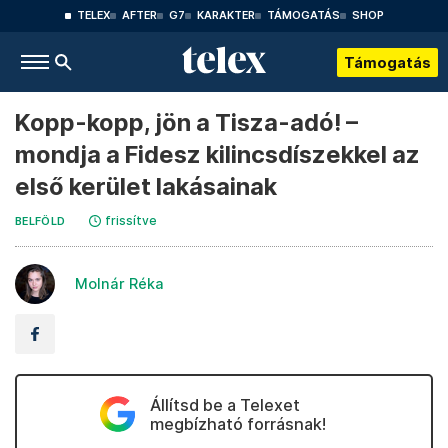
TELEX
AFTER
G7
KARAKTER
TÁMOGATÁS
SHOP
Támogatás
Kopp-kopp, jön a Tisza-adó! –
mondja a Fidesz kilincsdíszekkel az
első kerület lakásainak
frissítve
BELFÖLD
Molnár Réka
Állítsd be a Telexet
megbízható forrásnak!