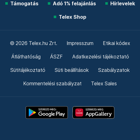
Támogatás
Adó 1% felajánlás
Hírlevelek
Telex Shop
© 2026 Telex.hu Zrt.
Impresszum
Etikai kódex
Átláthatóság
ÁSZF
Adatkezelési tájékoztató
Sütitájékoztató
Süti beállítások
Szabályzatok
Kommentelési szabályzat
Telex Sales