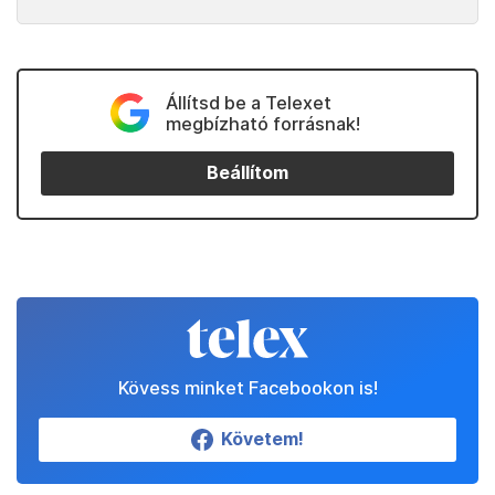
Állítsd be a Telexet
megbízható forrásnak!
Beállítom
Kövess minket Facebookon is!
Követem!