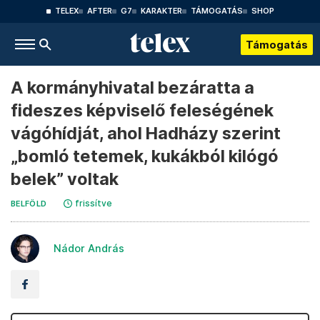
TELEX
AFTER
G7
KARAKTER
TÁMOGATÁS
SHOP
Támogatás
A kormányhivatal bezáratta a
fideszes képviselő feleségének
vágóhídját, ahol Hadházy szerint
„bomló tetemek, kukákból kilógó
belek” voltak
frissítve
BELFÖLD
Nádor András