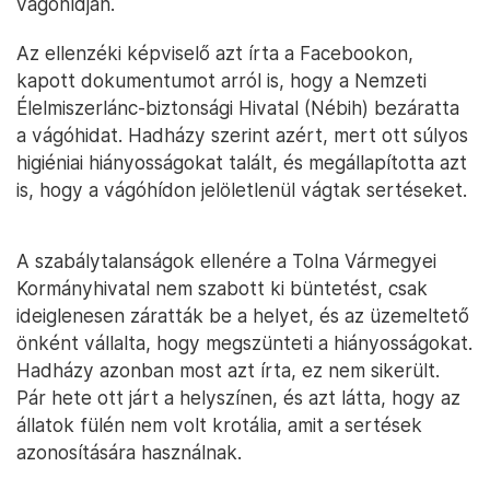
vágóhídján.
Az ellenzéki képviselő azt írta a Facebookon,
kapott dokumentumot arról is, hogy a Nemzeti
Élelmiszerlánc-biztonsági Hivatal (Nébih) bezáratta
a vágóhidat. Hadházy szerint azért, mert ott súlyos
higiéniai hiányosságokat talált, és megállapította azt
is, hogy a vágóhídon jelöletlenül vágtak sertéseket.
A szabálytalanságok ellenére a Tolna Vármegyei
Kormányhivatal nem szabott ki büntetést, csak
ideiglenesen záratták be a helyet, és az üzemeltető
önként vállalta, hogy megszünteti a hiányosságokat.
Hadházy azonban most azt írta, ez nem sikerült.
Pár hete ott járt a helyszínen, és azt látta, hogy az
állatok fülén nem volt krotália, amit a sertések
azonosítására használnak.