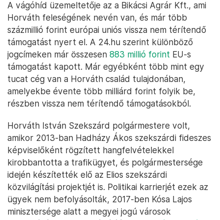
A vágóhíd üzemeltetője az a Bikácsi Agrár Kft., ami
Horváth feleségének nevén van, és már több
százmillió forint európai uniós vissza nem térítendő
támogatást nyert el. A 24.hu szerint különböző
jogcímeken már összesen
883 millió forint
EU-s
támogatást kapott. Már egyébként több mint egy
tucat cég van a Horváth család tulajdonában,
amelyekbe évente több milliárd forint folyik be,
részben vissza nem térítendő támogatásokból.
Horváth István Szekszárd polgármestere volt,
amikor 2013-ban Hadházy Ákos szekszárdi fideszes
képviselőként rögzített hangfelvételekkel
kirobbantotta a trafikügyet, és polgármestersége
idején készítették elő az Elios szekszárdi
közvilágítási projektjét is. Politikai karrierjét ezek az
ügyek nem befolyásolták, 2017-ben Kósa Lajos
minisztersége alatt a megyei jogú városok