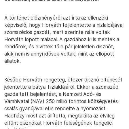
A történet előzményéről azt írta az ellenzéki
képviselő, hogy Horváth feljelentette a hizlaldájával
szomszédos gazdát, mert szerinte nála voltak
Horváth lopott malacai. A gazdához ki is mentek a
rendőrök, és elvittek tőle pár jelöletlen disznót,
akik nem is annyi idősek voltak, mint az ellopott
állatok.
Később Horváth rengeteg, ötezer disznó eltűnését
jelentette a bátyai hizlaldájáról. Ekkor a szomszéd
gazda tett bejelentést, a Nemzeti Adó- és
Vámhivatal (NAV) 250 millió forintos költségvetési
csalás gyanújával el is rendelte a nyomozást.
Hadházy most azt állította, megtalálta az elvileg
eltűnt disznókat Horváth feleségének tengelici