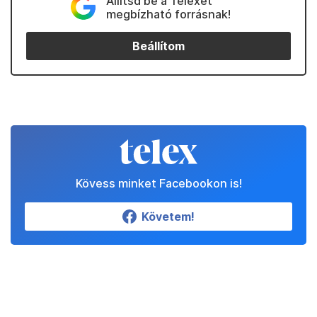
Állítsd be a Telexet
megbízható forrásnak!
Beállítom
Kövess minket Facebookon is!
Követem!