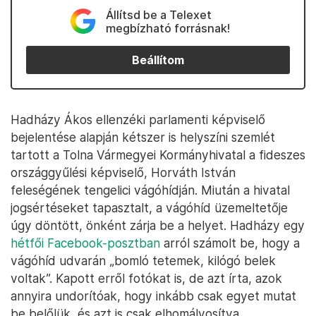
Állítsd be a Telexet
megbízható forrásnak!
Beállítom
Hadházy Ákos ellenzéki parlamenti képviselő
bejelentése alapján kétszer is helyszíni szemlét
tartott a Tolna Vármegyei Kormányhivatal a fideszes
országgyűlési képviselő, Horváth István
feleségének tengelici vágóhídján. Miután a hivatal
jogsértéseket tapasztalt, a vágóhíd üzemeltetője
úgy döntött, önként zárja be a helyet. Hadházy egy
hétfői Facebook-posztban
arról számolt be, hogy a
vágóhíd udvarán „bomló tetemek, kilógó belek
voltak”. Kapott erről fotókat is, de azt írta, azok
annyira undorítóak, hogy inkább csak egyet mutat
be belőlük, és azt is csak elhomályosítva.