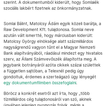
szerint. A dokumentumból kiderült, hogy Somlaiék
szociális lakbért fizetnek az önkormányzatnak.
Somlai Bálint, Matolcsy Ádám egyik közeli barátja, a
Raw Development Kft. tulajdonosa. Somlai neve
azután vált ismertté, hogy márciusban kiderült:
Matolcsy György elnöksége alatt százmilliárdos
nagyságrendű vagyon tűnt el a Magyar Nemzeti
Bank alapítványából, ráadásul mindezt egy hivatalos
szerv, az Állami Számvevőszék állapította meg. A
jegybank botrányáról azóta cikkek százai születtek
a független sajtóban, a Telexnél pedig úgy
gondoltuk, érdemes a szerteágazó ügy lényegét
egy dokumentumfilmben összefoglalni
.
Böröcz a konkrét esetről azt írta, hogy „több
tízmilliárdos cég tulajdonosáról van szó, akinek
ügyében jelenleg nyomozás folyik, mégis a