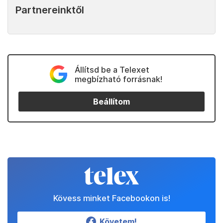
Partnereinktől
Állítsd be a Telexet
megbízható forrásnak!
Beállítom
Kövess minket Facebookon is!
Követem!