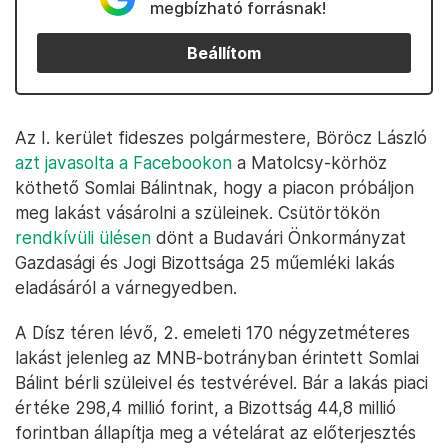
megbízható forrásnak!
Beállítom
Az I. kerület fideszes polgármestere, Böröcz László
azt javasolta a Facebookon
a Matolcsy-körhöz
köthető Somlai Bálintnak, hogy a piacon próbáljon
meg lakást vásárolni a szüleinek. Csütörtökön
rendkívüli ülésen
dönt a Budavári Önkormányzat
Gazdasági és Jogi Bizottsága 25 műemléki lakás
eladásáról a várnegyedben.
A Dísz téren lévő, 2. emeleti 170 négyzetméteres
lakást jelenleg az MNB-botrányban érintett Somlai
Bálint bérli szüleivel és testvérével. Bár a lakás piaci
értéke 298,4 millió forint, a Bizottság 44,8 millió
forintban állapítja meg a vételárat az előterjesztés