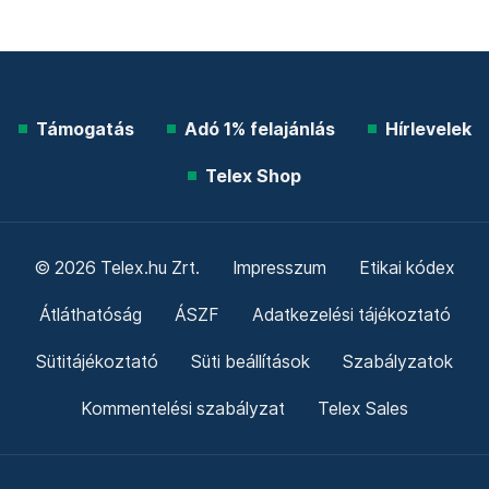
Támogatás
Adó 1% felajánlás
Hírlevelek
Telex Shop
© 2026 Telex.hu Zrt.
Impresszum
Etikai kódex
Átláthatóság
ÁSZF
Adatkezelési tájékoztató
Sütitájékoztató
Süti beállítások
Szabályzatok
Kommentelési szabályzat
Telex Sales