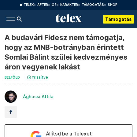
TELEX
AFTER
G7
KARAKTER
TÁMOGATÁS
SHOP
Támogatás
A budavári Fidesz nem támogatja,
hogy az MNB-botrányban érintett
Somlai Bálint szülei kedvezményes
áron vegyenek lakást
frissítve
BELFÖLD
Ághassi Attila
Állítsd be a Telexet