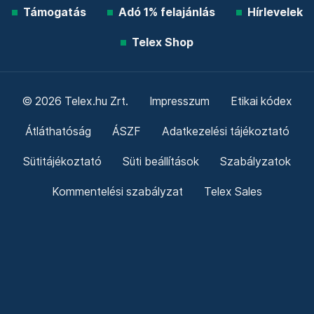
Támogatás
Adó 1% felajánlás
Hírlevelek
Telex Shop
© 2026 Telex.hu Zrt.
Impresszum
Etikai kódex
Átláthatóság
ÁSZF
Adatkezelési tájékoztató
Sütitájékoztató
Süti beállítások
Szabályzatok
Kommentelési szabályzat
Telex Sales