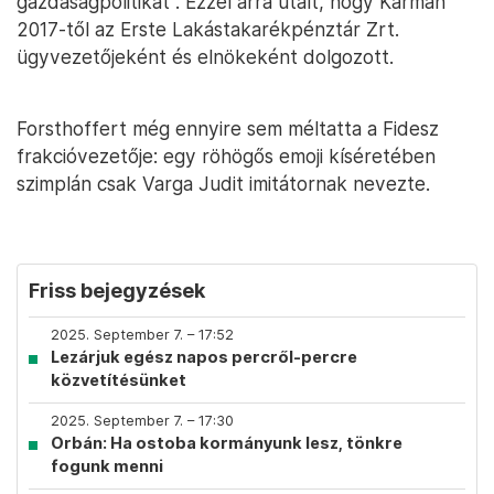
gazdaságpolitikát”. Ezzel arra utalt, hogy Kármán
2017-től az Erste Lakástakarékpénztár Zrt.
ügyvezetőjeként és elnökeként dolgozott.
Forsthoffert még ennyire sem méltatta a Fidesz
frakcióvezetője: egy röhögős emoji kíséretében
szimplán csak Varga Judit imitátornak nevezte.
Friss bejegyzések
2025. September 7. – 17:52
Lezárjuk egész napos percről-percre
közvetítésünket
2025. September 7. – 17:30
Orbán: Ha ostoba kormányunk lesz, tönkre
fogunk menni