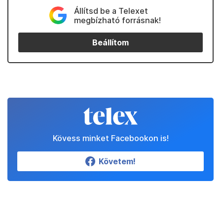
Állítsd be a Telexet
megbízható forrásnak!
Beállítom
Kövess minket Facebookon is!
Követem!