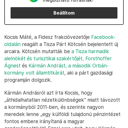
megbízható forrásnak!
Beállítom
Kocsis Máté, a Fidesz frakcióvezetője
Facebook-
oldalán
reagált a Tisza Párt Kötcsén bejelentett új
arcaira. Kötcsén mutatták be
a Tisza harmadik
alelnökét és turisztikai szakértőjét, Forsthoffer
Ágnest
és
Kármán Andrást, a második Orbán-
kormány volt államtitkárát
, aki a párt gazdasági
programján dolgozik.
Kármán Andrásról azt írta Kocsis, hogy
„áthidalhatatlan nézetkülönbségek” miatt távozott
a kormányból 2011-ben, és szerinte nagyon
meredek lenne „egy külföldi tulajdonú pénzintézet
fontos embere irányítaná a magyar