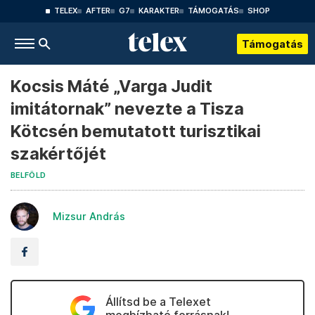
TELEX
AFTER
G7
KARAKTER
TÁMOGATÁS
SHOP
Támogatás
Kocsis Máté „Varga Judit
imitátornak” nevezte a Tisza
Kötcsén bemutatott turisztikai
szakértőjét
BELFÖLD
Mizsur András
Állítsd be a Telexet