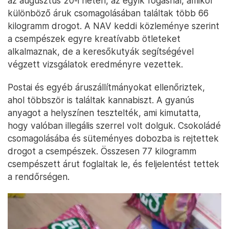
az augusztus 20-i héten, az egyik fogásnál, amikor
különböző áruk csomagolásában találtak több 66
kilogramm drogot. A NAV keddi közleménye szerint
a csempészek egyre kreatívabb ötleteket
alkalmaznak, de a keresőkutyák segítségével
végzett vizsgálatok eredményre vezettek.
Postai és egyéb áruszállítmányokat ellenőriztek,
ahol többször is találtak kannabiszt. A gyanús
anyagot a helyszínen tesztelték, ami kimutatta,
hogy valóban illegális szerrel volt dolguk. Csokoládé
csomagolásába és süteményes dobozba is rejtettek
drogot a csempészek. Összesen 77 kilogramm
csempészett árut foglaltak le, és feljelentést tettek
a rendőrségen.