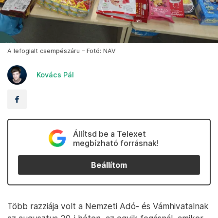
A lefoglalt csempészáru – Fotó: NAV
Kovács Pál
Állítsd be a Telexet
megbízható forrásnak!
Beállítom
Több razziája volt a Nemzeti Adó- és Vámhivatalnak