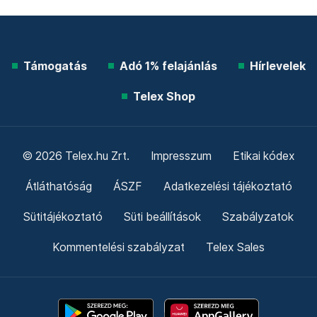
Támogatás
Adó 1% felajánlás
Hírlevelek
Telex Shop
© 2026 Telex.hu Zrt.
Impresszum
Etikai kódex
Átláthatóság
ÁSZF
Adatkezelési tájékoztató
Sütitájékoztató
Süti beállítások
Szabályzatok
Kommentelési szabályzat
Telex Sales