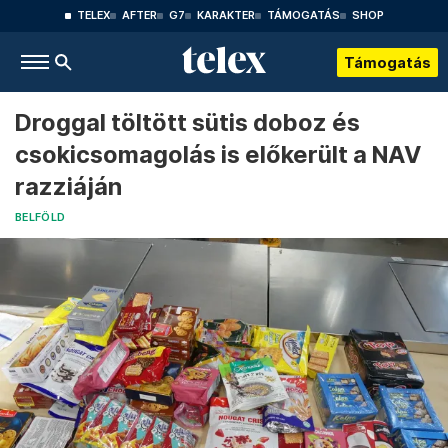
TELEX
AFTER
G7
KARAKTER
TÁMOGATÁS
SHOP
Támogatás
Droggal töltött sütis doboz és
csokicsomagolás is előkerült a NAV
razziáján
BELFÖLD