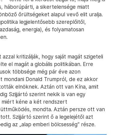
s, háborúpárti, a sikertelensége miatt
önböző őrültségeket alapul vevő elit uralja.
gpolitika legjelentősebb szereplőitől,
gazdaság, energia), és folyamatosan
en.
zzal kritizálják, hogy saját magát szigeteli
lte el magát a globális politikában. Erre
ikusok többsége még pár éve azon
t mondani Donald Trumpról, de ez akkor
tották elnöknek. Aztán ott van Kína, amit
ig Szijjártó szerint nekik is van egy
 miért kéne a két rendszert
yüttműködés, mondta. Aztán persze ott van
tt. Szijjártó szerint ő a legelejétől azt
dig az „alap emberi bölcsesség” része.