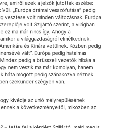
vre, amiről ezek a jelzők jutottak eszébe:
kívüli. „Európa drámai vesszőfutása” pedig
ig vesztese volt minden változásnak. Európa
ereplője volt Szijjártó szerint, a világban
de ez ma már nincs így. Ahogy a
 amikor a világgazdaságról elmélkednek,
Amerikára és Kínára vetülnek. Közben pedig
inensévé vált”, Európa pedig hatalmas
e. Mindez pedig a brüsszeli vezetők hibája a
mhogy nem veszik ma már komolyan, hanem
usok háta mögött pedig szánakozva néznek
kben szekunder szégyen van.
hogy kivédje az unió mélyrepülésének
i ennek a következményeitől, miközben az
? – tette fel a kérdést Szijjártó, majd meg is