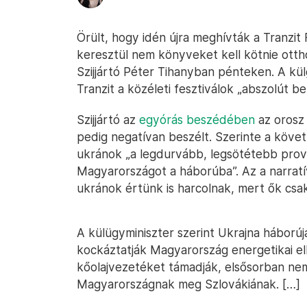
Örült, hogy idén újra meghívták a Tranzit
keresztül nem könyveket kell kötnie otth
Szijjártó Péter Tihanyban pénteken. A kül
Tranzit a közéleti fesztiválok „abszolút b
Szijjártó az
egyórás beszédében
az orosz 
pedig negatívan beszélt. Szerinte a köve
ukránok „a legdurvább, legsötétebb provo
Magyarországot a háborúba”. Az a narratí
ukránok értünk is harcolnak, mert ők csa
A külügyminiszter szerint Ukrajna háborúj
kockáztatják Magyarország energetikai el
kőolajvezetéket támadják, elsősorban n
Magyarországnak meg Szlovákiának. […]