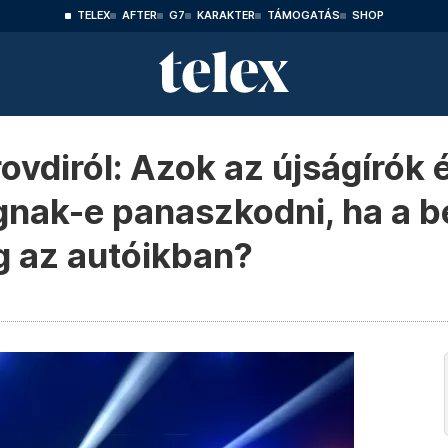
TELEX
AFTER
G7
KARAKTER
TÁMOGATÁS
SHOP
 Brovdiról: Azok az újságírók 
fognak-e panaszkodni, ha a 
 az autóikban?