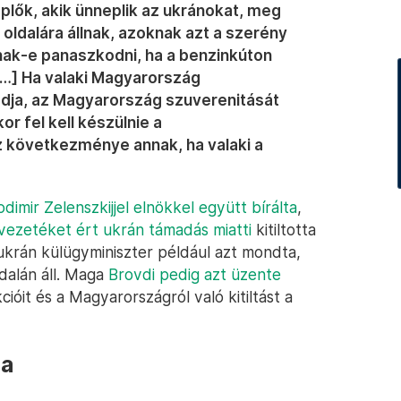
eplők, akik ünneplik az ukránokat, meg
ő oldalára állnak, azoknak azt a szerény
gnak-e panaszkodni, ha a benzinkúton
…] Ha valaki Magyarország
adja, az Magyarország szuverenitását
or fel kell készülnie a
 következménye annak, ha valaki a
odimir Zelenszkijjel elnökkel együtt bírálta
,
jvezetéket ért ukrán támadás miatti
kitiltotta
krán külügyminiszter például azt mondta,
dalán áll. Maga
Brovdi pedig azt üzente
cióit és a Magyarországról való kitiltást a
sa