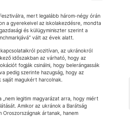
 Fesztiválra, mert legalább három-négy órán
on a gyerekeivel az iskolakezdésre, mondta
gazdasági és külügyminiszter szerint a
enchmarkjává” vált az évek alatt.
kapcsolataikról pozitívan, az ukránokról
tkező időszakban az várható, hogy az
kációt fogják csinálni, hogy belerángassák
va pedig szerinte hazugság, hogy az
k saját magukért harcolnak.
a „nem legitim magyarázat arra, hogy miért
látását. Amikor az ukránok a Barátság
em Oroszországnak ártanak, hanem