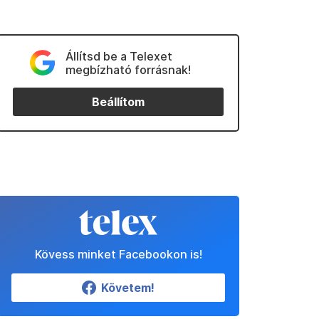
Állítsd be a Telexet
megbízható forrásnak!
Beállítom
Kövess minket Facebookon is!
Követem!