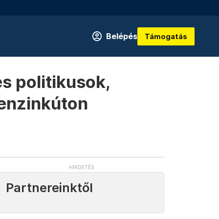
Belépés
Támogatás
és politikusok,
benzinkúton
Partnereinktől