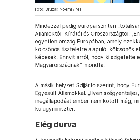
Fotó: Bruzák Noémi / MTI
Mindezzel pedig európai szinten „totálisan
Államoktól, Kínától és Oroszországtól. „E
egyetlen ország Európában, amely ezekkel
kölcsönös tiszteletre alapuló, kölcsönös
képesek. Ennyit arról, hogy ki szigetelte e
Magyarországnak”, mondta.
A másik helyzet Szijjártó szerint, hogy E
Egyesült Államokkal. „Ilyen szégyenteljes
megállapodást ember nem kötött még, mi
külügyminiszter.
Elég durva