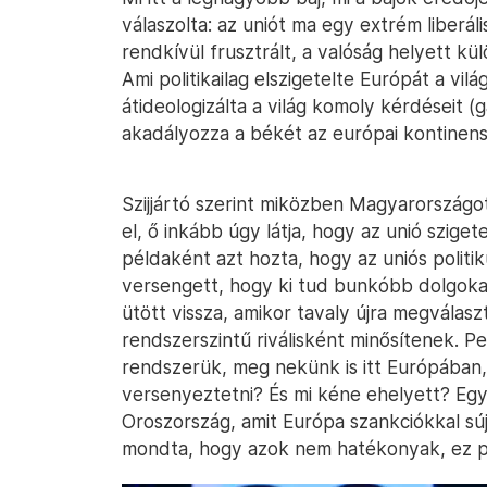
válaszolta: az uniót ma egy extrém liberáli
rendkívül frusztrált, a valóság helyett kül
Ami politikailag elszigetelte Európát a vilá
átideologizálta a világ komoly kérdéseit (
akadályozza a békét az európai kontinens
Szijjártó szerint miközben Magyarországot a
el, ő inkább úgy látja, hogy az unió szigete
példaként azt hozta, hogy az uniós polit
versengett, hogy ki tud bunkóbb dolgoka
ütött vissza, amikor tavaly újra megválasz
rendszerszintű riválisként minősítenek. Ped
rendszerük, meg nekünk is itt Európában,
versenyeztetni? És mi kéne ehelyett? Eg
Oroszország, amit Európa szankciókkal sújto
mondta, hogy azok nem hatékonyak, ez pe