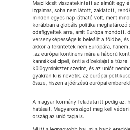
Majd kicsit visszatekintett az elmúlt egy é
izgalmas, soha nem látott, zaklatott, rend
minden egyes nap látható volt, mert mind
korábban a globális politika meghatározó sz
odafigyeltek arra, amit Európa mondott, 
versenyképessége is beleállt a földbe, és
akkor a tekintetek nem Európára, hanem 
„az európai kontinens mára a háború kont
kannákkal cipeli, önti a dízelolajat a tűzr
külügyminiszter szerint, és az uniót ne
gyakran ki is nevetik, az európai politik
össze, hiszen a jóérzésű európai embere
A magyar kormány feladata itt pedig az, 
hatásait, Magyarországot meg kell véden
ország az unió tagja is.
Mi itt a legnagyobb baj, mi a bajok eredője