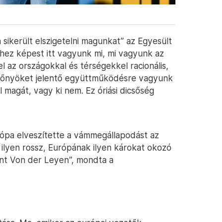
 sikerült elszigetelni magunkat” az Egyesült
hhez képest itt vagyunk mi, mi vagyunk az
 az országokkal és térségekkel racionális,
 előnyöket jelentő együttműködésre vagyunk
l magát, vagy ki nem. Ez óriási dicsőség
urópa elveszítette a vámmegállapodást az
, ilyen rossz, Európának ilyen károkat okozó
nt Von der Leyen”, mondta a