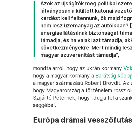
Azok az újságírók meg politikai szer
látványosan a kitiltott katonai vezet
kérdést kell feltennünk, ők majd fo
nem lesz üzemanyag az autóikban? [
energiaellátásának biztonságát tám
támadja, és ha valaki azt támadja, akk
következményekre. Mert mindig lesz
magyar szuverenitást támadja”,
mondta arról, hogy az ukrán kormány
Vol
hogy a magyar kormány
a Barátság kőola
a magyar származású Robert Brovdit. Az u
hogy Magyarország a történelem rossz ol
Szijjártó Péternek, hogy „dugja fel a szank
seggébe”.
Európa drámai vesszőfutá