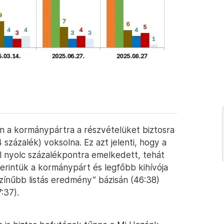
n a kormánypártra a részvételüket biztosra
százalék) voksolna. Ez azt jelenti, hogy a
ől nyolc százalékpontra emelkedett, tehát
Szerintük a kormánypárt és legfőbb kihívója
ószínűbb listás eredmény” bázisán (46:38)
:37).