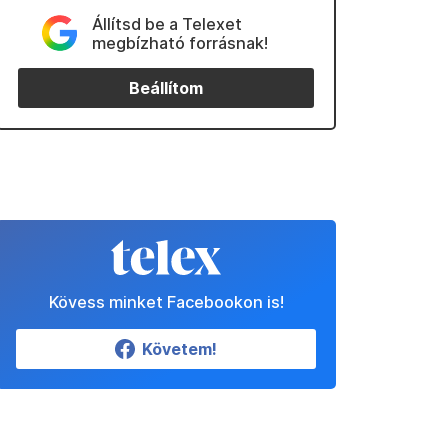
Állítsd be a Telexet
megbízható forrásnak!
Beállítom
Kövess minket Facebookon is!
Követem!