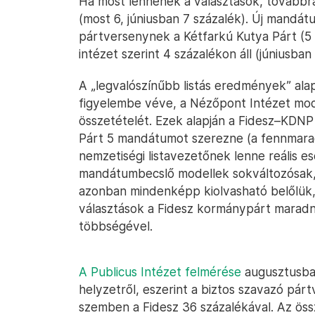
Ha most lennének a választások, továbbra
(most 6, júniusban 7 százalék). Új mandát
pártversenynek a Kétfarkú Kutya Párt (5 s
intézet szerint 4 százalékon áll (júniusban
A „legvalószínűbb listás eredmények” alapj
figyelembe véve, a Nézőpont Intézet mod
összetételét. Ezek alapján a Fidesz–KDNP 
Párt 5 mandátumot szerezne (a fennmar
nemzetiségi listavezetőnek lenne reális esé
mandátumbecslő modellek sokváltozósak, 
azonban mindenképp kiolvasható belőlük
választások a Fidesz kormánypárt mara
többségével.
A Publicus Intézet felmérése
augusztusban 
helyzetről, eszerint a biztos szavazó párt
szemben a Fidesz 36 százalékával. Az ös