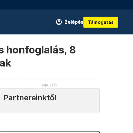
Belépés
Támogatás
s honfoglalás, 8
nak
Partnereinktől