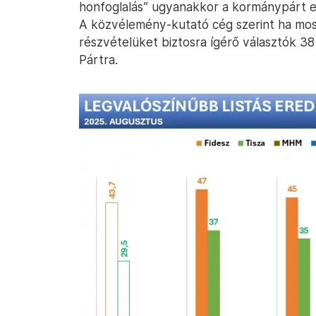
honfoglalás” ugyanakkor a kormánypárt el
A közvélemény-kutató cég szerint ha mos
részvételüket biztosra ígérő választók 38
Pártra.