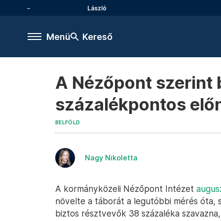
László
Menü
Kereső
A Nézőpont szerint b
százalékpontos elő
BELFÖLD
Nagy Nikoletta
A kormányközeli Nézőpont Intézet
augusz
növelte a táborát a legutóbbi mérés óta, s
biztos résztvevők 38 százaléka szavazna, 