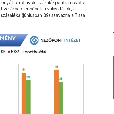
őnyét ötről nyolc százalékpontra növelte.
t vasárnap lennének a választások, a
 százaléka (júniusban 39) szavazna a Tisza