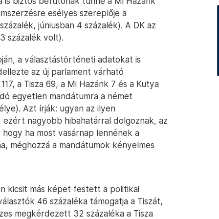
 is biztos befutónak tűnne a Mi Hazánk
umszerzésre esélyes szereplője a
zázalék, júniusban 4 százalék). A DK az
 3 százalék volt).
án, a választástörténeti adatokat is
ellezte az új parlament várható
117, a Tisza 69, a Mi Hazánk 7 és a Kutya
adó egyetlen mandátumra a német
lye). Azt írják: ugyan az ilyen
ezért nagyobb hibahatárral dolgoznak, az
, hogy ha most vasárnap lennének a
dna, méghozzá a mandátumok kényelmes
kicsit más képet festett a politikai
választók 46 százaléka támogatja a Tiszát,
szes megkérdezett 32 százaléka a Tisza