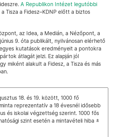
Fideszre.
A Republikon Intézet legutóbbi
 a Tisza a Fidesz–KDNP előtt a biztos
özpont, az Idea, a Medián, a Nézőpont, a
únius 9. óta publikált, nyilvánosan elérhető
z egyes kutatások eredményeit a pontokra
rtok átlagát jelzi. Ez alapján jól
y miként alakult a Fidesz, a Tisza és más
ban.
sztus 18. és 19. között, 1000 fő
minta reprezentatív a 18 évesnél idősebb
us és iskolai végzettség szerint. 1000 fős
tósági szint esetén a mintavételi hiba ±