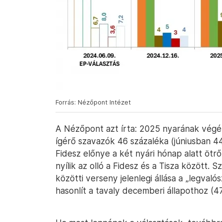
Forrás: Nézőpont Intézet
A Nézőpont azt írta: 2025 nyarának végé
ígérő szavazók 46 százaléka (júniusban 44 
Fidesz előnye a két nyári hónap alatt ötr
nyílik az olló a Fidesz és a Tisza között. 
közötti verseny jelenlegi állása a „legval
hasonlít a tavaly decemberi állapothoz (47