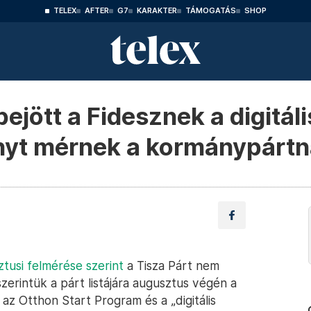
TELEX
AFTER
G7
KARAKTER
TÁMOGATÁS
SHOP
ejött a Fidesznek a digitáli
nyt mérnek a kormánypárt
tusi felmérése szerint
a Tisza Párt nem
zerintük a párt listájára augusztus végén a
az Otthon Start Program és a „digitális