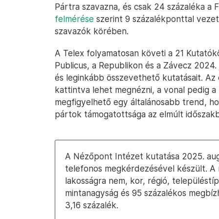
Pártra szavazna, és csak 24 százaléka a 
felmérése
szerint 9 százalékponttal vezet
szavazók körében.
A Telex folyamatosan követi a 21 Kutatók
Publicus, a Republikon és a Závecz 2024. j
és leginkább összevethető kutatásait. A
kattintva lehet megnézni, a vonal pedig a pá
megfigyelhető egy általánosabb trend, hog
pártok támogatottsága az elmúlt időszak
A Nézőpont Intézet kutatása 2025. augu
telefonos megkérdezésével készült. A 
lakosságra nem, kor, régió, településtíp
mintanagyság és 95 százalékos megbízha
3,16 százalék.