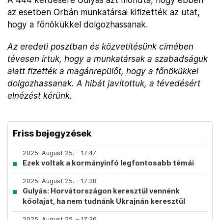
az esetben Orbán munkatársai kifizették az utat,
hogy a főnökükkel dolgozhassanak.
Az eredeti posztban és közvetítésünk címében
tévesen írtuk, hogy a munkatársak a szabadságuk
alatt fizették a magánrepülőt, hogy a főnökükkel
dolgozhassanak. A hibát javítottuk, a tévedésért
elnézést kérünk.
Friss bejegyzések
2025. August 25. – 17:47
Ezek voltak a kormányinfó legfontosabb témái
2025. August 25. – 17:38
Gulyás: Horvátországon keresztül vennénk
kőolajat, ha nem tudnánk Ukrajnán keresztül
2025. August 25. – 17:36