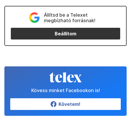
Állítsd be a Telexet
megbízható forrásnak!
Beállítom
Kövess minket Facebookon is!
Követem!