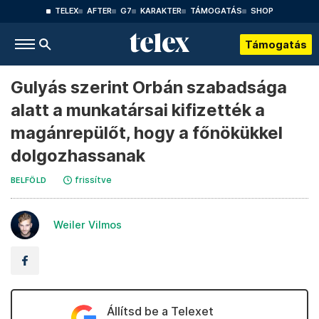
TELEX
AFTER
G7
KARAKTER
TÁMOGATÁS
SHOP
Támogatás
Gulyás szerint Orbán szabadsága
alatt a munkatársai kifizették a
magánrepülőt, hogy a főnökükkel
dolgozhassanak
frissítve
BELFÖLD
Weiler Vilmos
Állítsd be a Telexet