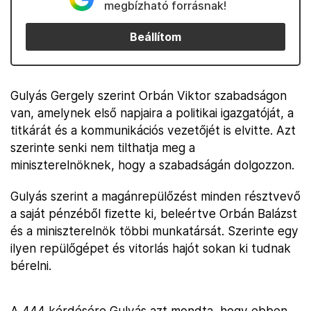
megbízható forrásnak!
Beállítom
Gulyás Gergely szerint Orbán Viktor szabadságon
van, amelynek első napjaira a politikai igazgatóját, a
titkárát és a kommunikációs vezetőjét is elvitte. Azt
szerinte senki nem tilthatja meg a
miniszterelnöknek, hogy a szabadságán dolgozzon.
Gulyás szerint a magánrepülőzést minden résztvevő
a saját pénzéből fizette ki, beleértve Orbán Balázst
és a miniszterelnök többi munkatársát. Szerinte egy
ilyen repülőgépet és vitorlás hajót sokan ki tudnak
bérelni.
A 444 kérdésére Gulyás azt mondta, hogy ebben