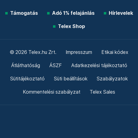
Támogatás
Adó 1% felajánlás
Hírlevelek
Telex Shop
© 2026 Telex.hu Zrt.
Impresszum
Etikai kódex
Átláthatóság
ÁSZF
Adatkezelési tájékoztató
Sütitájékoztató
Süti beállítások
Szabályzatok
Kommentelési szabályzat
Telex Sales