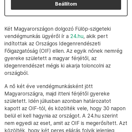
Beállítom
Két Magyarországon dolgozó Fülöp-szigeteki
vendégmunkás ügyéről ír a
24.hu
, akik pert
indítottak az Országos Idegenrendészeti
Főigazgatóság (OIF) ellen. Az egyik nőnek nemrég
gyereke született a magyar férjétől, az
idegenrendészet mégis ki akarja toloncolni az
országból.
A nő két éve vendégmunkásként jött
Magyarországra, majd itteni férjétől gyereke
született. Idén júliusban azonban határozatot
kapott az OIF-tól, és közölték vele, hogy 30 napon
belül el kell hagynia az országot. A 24.hu szerint
nem egyedi az eset, amit az OIF is megerősített. Azt
közölték, hogy két peres eljárás folyik jelenleg