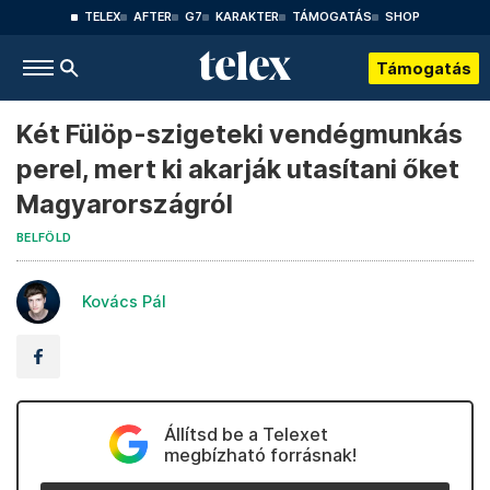
TELEX
AFTER
G7
KARAKTER
TÁMOGATÁS
SHOP
Támogatás
Két Fülöp-szigeteki vendégmunkás
perel, mert ki akarják utasítani őket
Magyarországról
BELFÖLD
Kovács Pál
Állítsd be a Telexet
megbízható forrásnak!