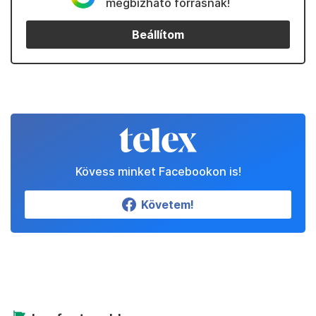
megbízható forrásnak!
Beállítom
Kövess minket Facebookon is!
Követem!