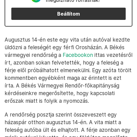
megbízható forrásnak!
Beállítom
Augusztus 14-én este egy vita után autóval kezdte
üldözni a feleségét egy férfi Orosházán. A Békés
vármegyei rendőrség a
Facebookon
ittas vezetésről
írt, azonban sokan felvetették, hogy a feleség a
férje elől próbálhatott elmenekülni. Egy azóta törölt
kommentben egyébként maga az érintett is ezt
írta. A Békés Vármegyei Rendőr-főkapitányság
kérdéseinkre megerősítette, hogy kapcsolati
erőszak miatt is folyik a nyomozás.
A rendőrség posztja szerint összeveszett egy
házaspár otthon augusztus 14-én. A vita miatt a
feleség autóba ült és elhajtott. A férje azonban egy