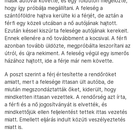
másik autóval követte, és egy földúton megelőzte,
hogy így próbálja megállítani. A feleség a
szántóföldre hajtva kerülte ki a férjét, de aztán a
férfi egy közeli utcában a nő autójának hajtott.
Ezután késsel kiszúrta felesége autójának kerekeit.
Ennek ellenére a nő továbbment a kocsival. A férfi
azonban tovább üldözte, megpróbálta leszorítani az
útról, és újra nekiment. A feleség végül egy ismerős
házához hajtott, ide a férje már nem követte.
A poszt szerint a férj értesítette a rendőröket
amiatt, mert a felesége ittasan ült autóba, de
miután megszondáztatták őket, kiderült, hogy
mindketten ittasan vezettek. A rendőrség azt írta,
a férfi és a nő jogosítványát is elvették, és
mindkettőjük ellen feljelentést tettek ittas vezetés
miatt. Emellett eljárás indult közúti veszélyeztetés
miatt is.