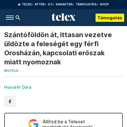
TELEX
AFTER
G7
KARAKTER
TÁMOGATÁS
SHOP
Támogatás
Szántóföldön át, ittasan vezetve
üldözte a feleségét egy férfi
Orosházán, kapcsolati erőszak
miatt nyomoznak
BELFÖLD
Horváth Dóra
Állítsd be a Telexet