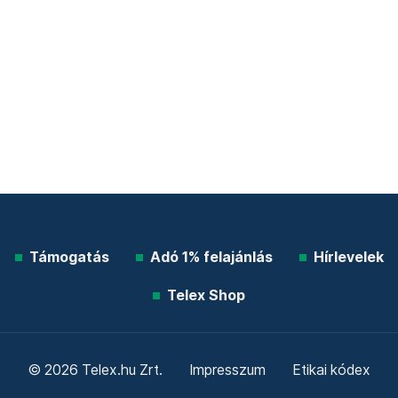
Támogatás
Adó 1% felajánlás
Hírlevelek
Telex Shop
© 2026 Telex.hu Zrt.
Impresszum
Etikai kódex