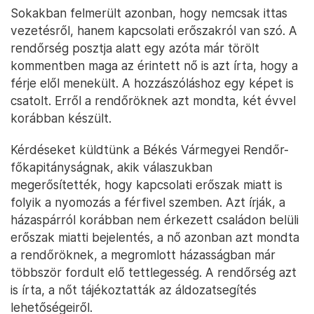
Sokakban felmerült azonban, hogy nemcsak ittas
vezetésről, hanem kapcsolati erőszakról van szó. A
rendőrség posztja alatt egy azóta már törölt
kommentben maga az érintett nő is azt írta, hogy a
férje elől menekült. A hozzászóláshoz egy képet is
csatolt. Erről a rendőröknek azt mondta, két évvel
korábban készült.
Kérdéseket küldtünk a Békés Vármegyei Rendőr-
főkapitányságnak, akik válaszukban
megerősítették, hogy kapcsolati erőszak miatt is
folyik a nyomozás a férfivel szemben. Azt írják, a
házaspárról korábban nem érkezett családon belüli
erőszak miatti bejelentés, a nő azonban azt mondta
a rendőröknek, a megromlott házasságban már
többször fordult elő tettlegesség. A rendőrség azt
is írta, a nőt tájékoztatták az áldozatsegítés
lehetőségeiről.