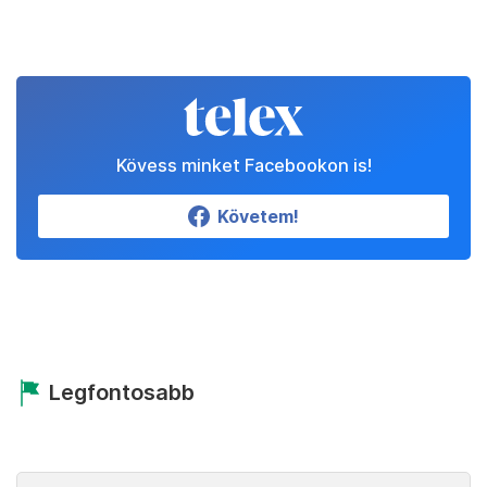
Kövess minket Facebookon is!
Követem!
Legfontosabb