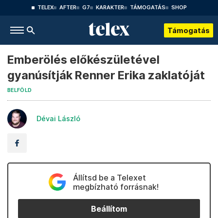
TELEX
AFTER
G7
KARAKTER
TÁMOGATÁS
SHOP
Támogatás
Emberölés előkészületével
gyanúsítják Renner Erika zaklatóját
BELFÖLD
Dévai László
Állítsd be a Telexet
megbízható forrásnak!
Beállítom