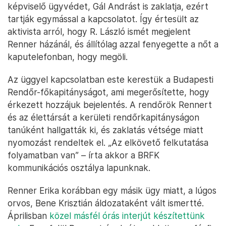
képviselő ügyvédet, Gál Andrást is zaklatja, ezért
tartják egymással a kapcsolatot. Így értesült az
aktivista arról, hogy R. László ismét megjelent
Renner házánál, és állítólag azzal fenyegette a nőt a
kaputelefonban, hogy megöli.
Az üggyel kapcsolatban este kerestük a Budapesti
Rendőr-főkapitányságot, ami megerősítette, hogy
érkezett hozzájuk bejelentés. A rendőrök Rennert
és az élettársát a kerületi rendőrkapitányságon
tanúként hallgatták ki, és zaklatás vétsége miatt
nyomozást rendeltek el. „Az elkövető felkutatása
folyamatban van” – írta akkor a BRFK
kommunikációs osztálya lapunknak.
Renner Erika korábban egy másik ügy miatt, a lúgos
orvos, Bene Krisztián áldozataként vált ismertté.
Áprilisban
közel másfél órás interjút készítettünk