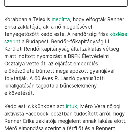
Korábban a Telex is
megírta
, hogy elfogták Renner
Erika zaklatóját, aki a nő megölésével
fenyegetőzött kedd este. A rendőrség friss
közlése
szerint
a Budapesti Rendőr-főkapitányság III.
Kerületi Rendőrkapitányság által zaklatás vétség
miatt indított nyomozást a BRFK Életvédelmi
Osztálya vette át, az eljárást emberölés
előkészülete bűntett megalapozott gyanújával
folytatják. A 60 éves R. László gyanúsítotti
kihallgatásán tagadta a bűncselekmény
elkövetését.
Kedd esti cikkünkben azt
írtuk
, Mérő Vera nőjogi
aktivista Facebook-posztban tudósított arról, hogy
Renner Erika zaklatója megjelent annak lakása előtt.
Mérő elmondása szerint a férfi őt és a Rennert