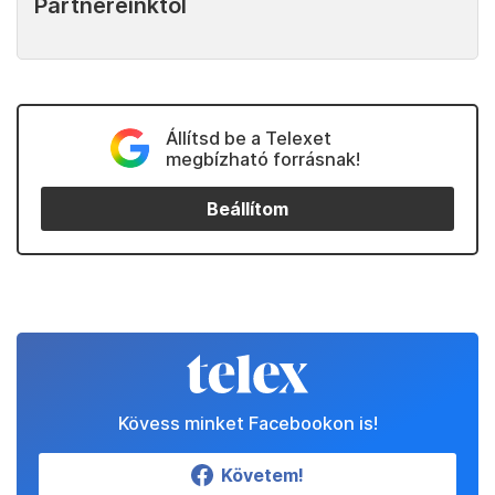
Partnereinktől
Állítsd be a Telexet
megbízható forrásnak!
Beállítom
Kövess minket Facebookon is!
Követem!