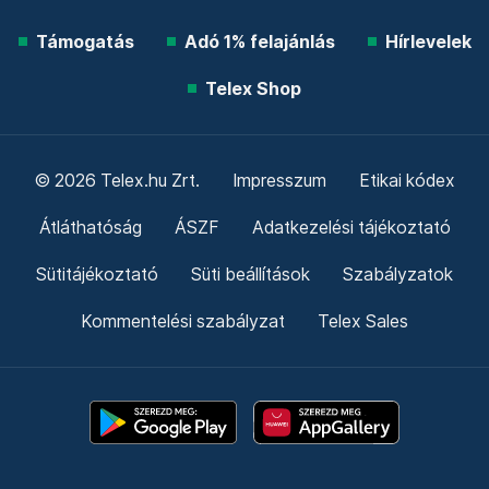
Támogatás
Adó 1% felajánlás
Hírlevelek
Telex Shop
© 2026 Telex.hu Zrt.
Impresszum
Etikai kódex
Átláthatóság
ÁSZF
Adatkezelési tájékoztató
Sütitájékoztató
Süti beállítások
Szabályzatok
Kommentelési szabályzat
Telex Sales