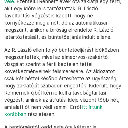
vele
. Ezenfelül Rennert évek óta zaklatja egy férfi,
akit egy időre le is tartóztattak. R. László
távoltartási végzést is kapott, hogy ne
környékezze meg a nőt, de az automatikusan
megszűnt, amikor a bíróság elrendelte R. László
letartóztatását, és büntetőeljárás indult ellene.
Az R. László ellen folyó büntetőeljárást időközben
megszüntették, mivel az elmeorvos-szakértői
vizsgálat szerint a férfi képtelen tettei
következményeinek felismerésére. Az áldozatot
csak két héttel később értesítette az ügyészség,
hogy zaklatóját szabadon engedték. Kiderült, hogy
Rennernek újból kérnie kell a távolságtartási
végzést, aminek az átfutási ideje viszont több hét,
ami alatt őt nem védi semmi. Erről
itt írtunk
korábban
részletesen.
A rendőrségtől kedd este óta kétszer is