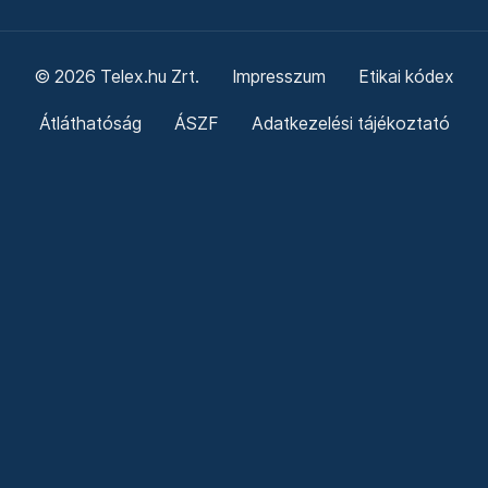
© 2026 Telex.hu Zrt.
Impresszum
Etikai kódex
Átláthatóság
ÁSZF
Adatkezelési tájékoztató
Sütitájékoztató
Süti beállítások
Szabályzatok
Kommentelési szabályzat
Telex Sales