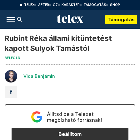
TELEX
AFTER
G7
KARAKTER
TÁMOGATÁS
SHOP
Támogatás
Rubint Réka állami kitüntetést
kapott Sulyok Tamástól
BELFÖLD
Vida Benjámin
Állítsd be a Telexet
megbízható forrásnak!
Beállítom