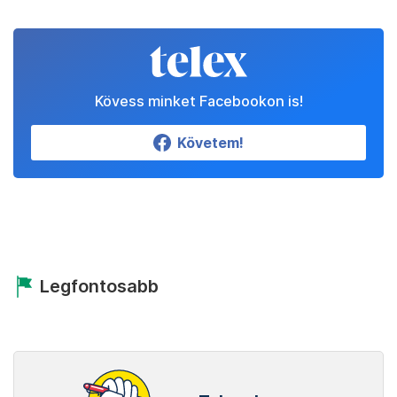
Kövess minket Facebookon is!
Követem!
Legfontosabb