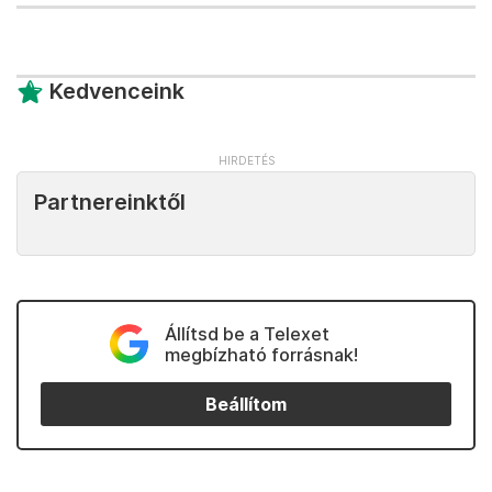
Kedvenceink
Partnereinktől
Állítsd be a Telexet
megbízható forrásnak!
Beállítom