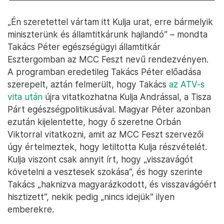
„Én szeretettel vártam itt Kulja urat, erre bármelyik
miniszterünk és államtitkárunk hajlandó” – mondta
Takács Péter egészségügyi államtitkár
Esztergomban az MCC Feszt nevű rendezvényen.
A programban eredetileg Takács Péter előadása
szerepelt, aztán felmerült, hogy Takács
az ATV-s
vita után
újra vitatkozhatna Kulja Andrással, a Tisza
Párt egészségpolitikusával. Magyar Péter azonban
ezután kijelentette, hogy ő szeretne Orbán
Viktorral vitatkozni, amit az MCC Feszt szervezői
úgy értelmeztek, hogy letiltotta Kulja részvételét.
Kulja viszont csak annyit írt, hogy „visszavágót
követelni a vesztesek szokása”, és hogy szerinte
Takács „haknizva magyarázkodott, és visszavágóért
hisztizett”, nekik pedig „nincs idejük” ilyen
emberekre.