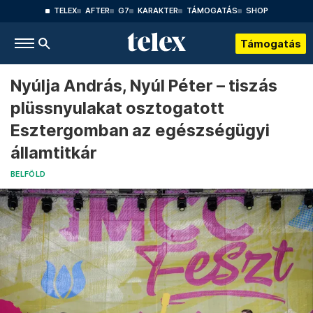
TELEX
AFTER
G7
KARAKTER
TÁMOGATÁS
SHOP
Támogatás
Nyúlja András, Nyúl Péter – tiszás
plüssnyulakat osztogatott
Esztergomban az egészségügyi
államtitkár
BELFÖLD