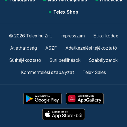
Telex Shop
© 2026 Telex.hu Zrt.
Impresszum
Etikai kódex
Átláthatóság
ÁSZF
Adatkezelési tájékoztató
Sütitájékoztató
Süti beállítások
Szabályzatok
Kommentelési szabályzat
Telex Sales