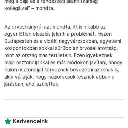
meg a baja és a rendészeti államtitkárság
kollégáival” – mondta.
Az orvoshiányról azt mondta, itt is inkább az
egyenlőtlen eloszlás jelenti a problémát, hiszen
Budapesten és a vidéki nagyvárosokban, egyetemi
központokban sokkal sűrűbb az orvosellátottság,
mint az ország más területein. Ezen igyekeznek
majd ösztöndíjakkal és más módokon javítani, ahogy
külön ösztöndíjat terveznek bevezetni azoknak is,
akik vállalják, hogy háziorvosok lesznek abban a
járásban, ahol születtek.
Kedvenceink