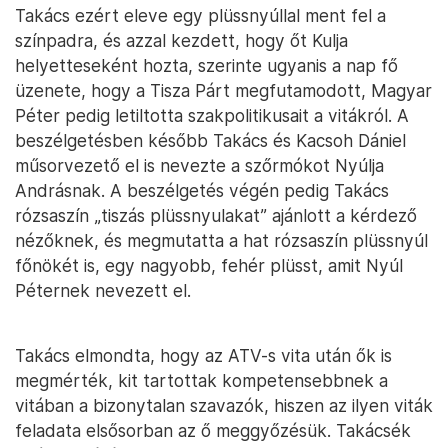
Takács ezért eleve egy plüssnyúllal ment fel a
színpadra, és azzal kezdett, hogy őt Kulja
helyetteseként hozta, szerinte ugyanis a nap fő
üzenete, hogy a Tisza Párt megfutamodott, Magyar
Péter pedig letiltotta szakpolitikusait a vitákról. A
beszélgetésben később Takács és Kacsoh Dániel
műsorvezető el is nevezte a szőrmókot Nyúlja
Andrásnak. A beszélgetés végén pedig Takács
rózsaszín „tiszás plüssnyulakat” ajánlott a kérdező
nézőknek, és megmutatta a hat rózsaszín plüssnyúl
főnökét is, egy nagyobb, fehér plüsst, amit Nyúl
Péternek nevezett el.
Takács elmondta, hogy az ATV-s vita után ők is
megmérték, kit tartottak kompetensebbnek a
vitában a bizonytalan szavazók, hiszen az ilyen viták
feladata elsősorban az ő meggyőzésük. Takácsék