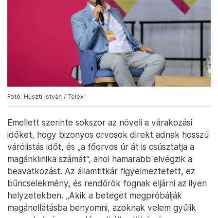
Fotó: Huszti István / Telex
Emellett szerinte sokszor az növeli a várakozási
időket, hogy bizonyos orvosok direkt adnak hosszú
várólistás időt, és „a főorvos úr át is csúsztatja a
magánklinika számát”, ahol hamarabb elvégzik a
beavatkozást. Az államtitkár figyelmeztetett, ez
bűncselekmény, és rendőrök fognak eljárni az ilyen
helyzetekben. „Akik a beteget megpróbálják
magánellátásba benyomni, azoknak velem gyűlik