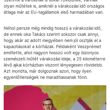
olyan műtétek is, amiknél a várakozási idő országos
átlaga már az EU-tagállamok első harmadában van.
Néhol persze még mindig hosszú a várakozási idő,
de ennek oka Takács szerint sokszor csak annyi,
hogy akár az adott megyében nem jól osztják el a
kapacitásokat a kórházak. Példaként Veszprémet
említette, ahol nagyon hosszú volt egy bizonyos
szemészeti műtét várakozási ideje, a 25 kilométerre
lévő ajkai kórházban viszont lényegesen rövidebb.
Azt mondta, már dolgoznak azon, hogy ilyen
egyenlőtlenségek ne maradhassanak fönn.