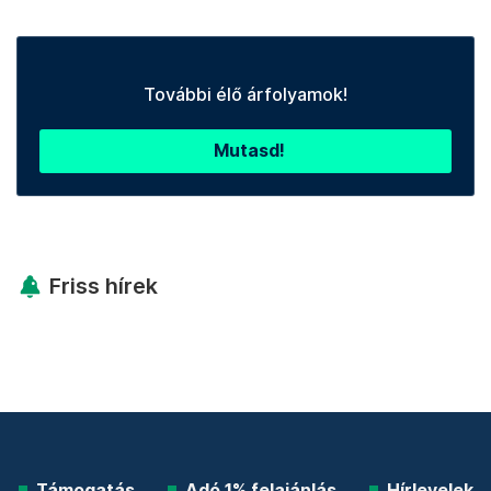
További élő árfolyamok!
Mutasd!
Friss hírek
Támogatás
Adó 1% felajánlás
Hírlevelek