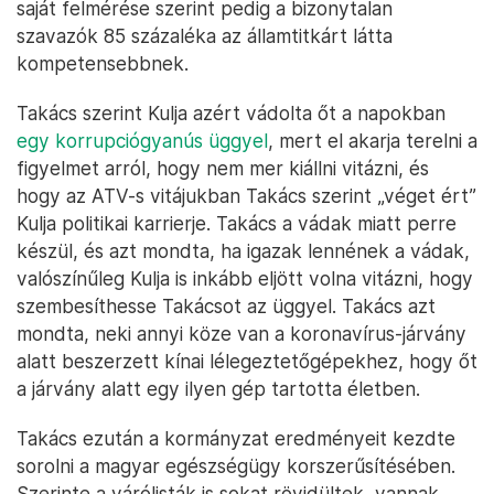
saját felmérése szerint pedig a bizonytalan
szavazók 85 százaléka az államtitkárt látta
kompetensebbnek.
Takács szerint Kulja azért vádolta őt a napokban
egy korrupciógyanús üggyel
, mert el akarja terelni a
figyelmet arról, hogy nem mer kiállni vitázni, és
hogy az ATV-s vitájukban Takács szerint „véget ért”
Kulja politikai karrierje. Takács a vádak miatt perre
készül, és azt mondta, ha igazak lennének a vádak,
valószínűleg Kulja is inkább eljött volna vitázni, hogy
szembesíthesse Takácsot az üggyel. Takács azt
mondta, neki annyi köze van a koronavírus-járvány
alatt beszerzett kínai lélegeztetőgépekhez, hogy őt
a járvány alatt egy ilyen gép tartotta életben.
Takács ezután a kormányzat eredményeit kezdte
sorolni a magyar egészségügy korszerűsítésében.
Szerinte a várólisták is sokat rövidültek, vannak