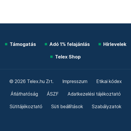
Támogatás
Adó 1% felajánlás
Hírlevelek
Telex Shop
© 2026 Telex.hu Zrt.
Impresszum
Etikai kódex
Átláthatóság
ÁSZF
Adatkezelési tájékoztató
Sütitájékoztató
Süti beállítások
Szabályzatok
Kommentelési szabályzat
Telex Sales