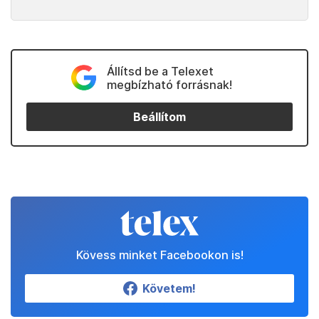
Állítsd be a Telexet
megbízható forrásnak!
Beállítom
Kövess minket Facebookon is!
Követem!