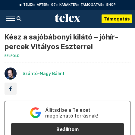
TELEX
AFTER
G7
KARAKTER
TÁMOGATÁS
SHOP
Támogatás
Kész a sajóbábonyi kilátó – jóhír-
percek Vitályos Eszterrel
BELFÖLD
Szántó-Nagy Bálint
Állítsd be a Telexet
megbízható forrásnak!
Beállítom