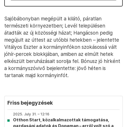
Sajóbábonyban megépült a kilátó, páratlan
természeti környezetben; Levél településen
átadták az új közösségi házat; Hangácson pedig
megújult az úttest az utóbbi hetekben – jelentette
Vitályos Eszter a kormányinfókon szokásossá vált
jóhír-percek blokkjában, amiben az elmúlt hetek
elkészült beruházásait sorolja fel. Bónusz jó hírként
a kormányszóvivő bejelentette: jövő héten is
tartanak majd kormányinfót.
Friss bejegyzések
2025. July 31. – 12:16
Otthon Start, közalkalmazottak támogatása,
gazdasági adatok és Dopeman – erről volt szó a