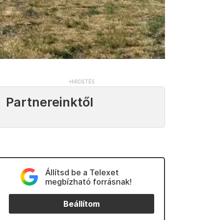
Partnereinktől
Állítsd be a Telexet
megbízható forrásnak!
Beállítom