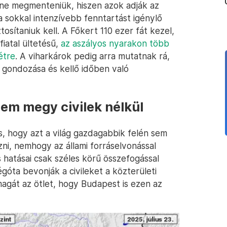
lene megmenteniük, hiszen azok adják az
a sokkal intenzívebb fenntartást igénylő
tosítaniuk kell. A Főkert 110 ezer fát kezel,
iatal ültetésű,
az aszályos nyarakon több
étre
. A viharkárok pedig arra mutatnak rá,
 gondozása és kellő időben való
sem megy civilek nélkül
s, hogy azt a világ gazdagabbik felén sem
ni, nemhogy az állami forráselvonással
 hatásai csak széles körű összefogással
ta bevonják a civileket a közterületi
agát az ötlet, hogy Budapest is ezen az