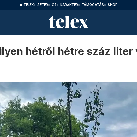
TELEX
AFTER
G7
KARAKTER
TÁMOGATÁS
SHOP
yen hétről hétre száz liter 