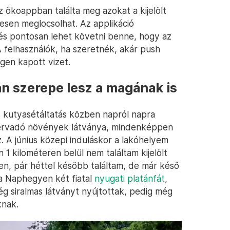
 ökoappban találta meg azokat a kijelölt
esen meglocsolhat. Az applikáció
, és pontosan lehet követni benne, hogy az
A felhasználók, ha szeretnék, akár push
égen kapott vizet.
ban szerepe lesz a magának is
s kutyasétáltatás közben napról napra
a hervadó növények látványa, mindenképpen
. A június közepi induláskor a lakóhelyem
 kilométeren belül nem találtam kijelölt
n, pár héttel később találtam, de már késő
a Naphegyen két fiatal
nyugati platánfát
,
g siralmas látványt nyújtottak, pedig még
knak.