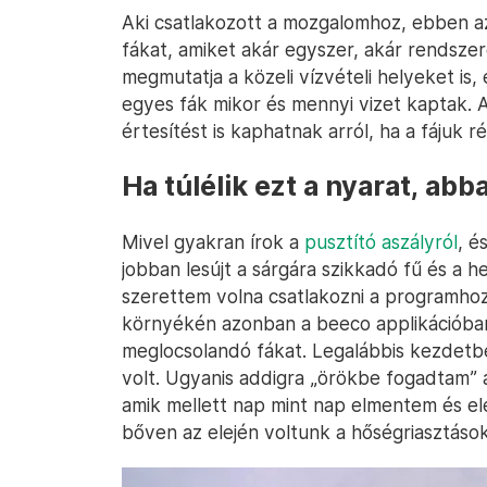
Aki csatlakozott a mozgalomhoz, ebben az
fákat, amiket akár egyszer, akár rendszer
megmutatja a közeli vízvételi helyeket is
egyes fák mikor és mennyi vizet kaptak. 
értesítést is kaphatnak arról, ha a fájuk r
Ha túlélik ezt a nyarat, ab
Mivel gyakran írok a
pusztító aszályról
, é
jobban lesújt a sárgára szikkadó fű és 
szerettem volna csatlakozni a programhoz
környékén azonban a beeco applikációban 1
meglocsolandó fákat. Legalábbis kezdetbe
volt. Ugyanis addigra „örökbe fogadtam” 
amik mellett nap mint nap elmentem és elé
bőven az elején voltunk a hőségriasztáso