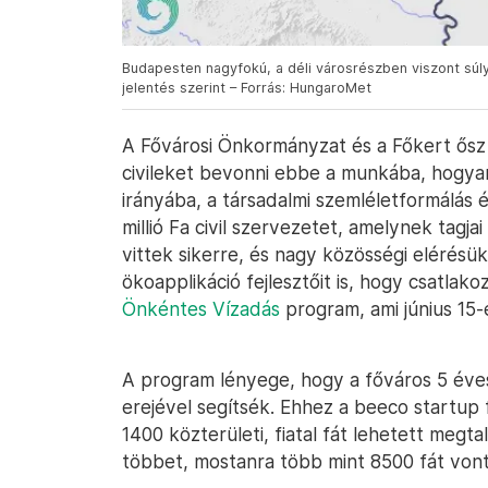
Budapesten nagyfokú, a déli városrészben viszont súlyo
jelentés szerint – Forrás: HungaroMet
A Fővárosi Önkormányzat és a Főkert ősz 
civileket bevonni ebbe a munkába, hogyan
irányába, a társadalmi szemléletformálás é
millió Fa civil szervezetet, amelynek tagj
vittek sikerre, és nagy közösségi elérés
ökoapplikáció fejlesztőit is, hogy csatla
Önkéntes Vízadás
program, ami június 15-
A program lényege, hogy a főváros 5 évesn
erejével segítsék. Ehhez a beeco startup 
1400 közterületi, fiatal fát lehetett megt
többet, mostanra több mint 8500 fát von