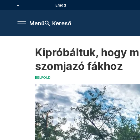
Emőd
Menü
Kereső
Kipróbáltuk, hogy mil
szomjazó fákhoz
BELFÖLD