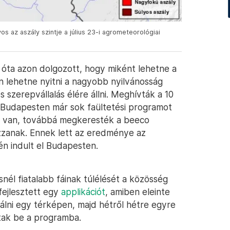
s az aszály szintje a július 23-i agrometeorológiai
óta azon dolgozott, hogy miként lehetne a
 lehetne nyitni a nagyobb nyilvánosság
s szerepvállalás élére állni. Meghívták a 10
ai Budapesten már sok faültetési programot
ük van, továbbá megkeresték a beeco
kozzanak. Ennek lett az eredménye az
én indult el Budapesten.
él fiatalabb fáinak túlélését a közösség
fejlesztett egy
applikációt
, amiben eleinte
alálni egy térképen, majd hétről hétre egyre
tak be a programba.