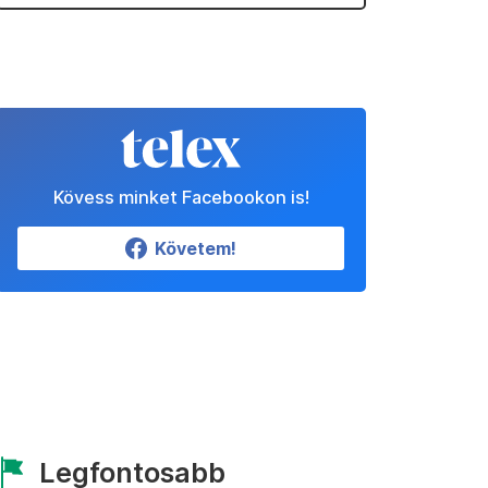
Kövess minket Facebookon is!
Követem!
Legfontosabb