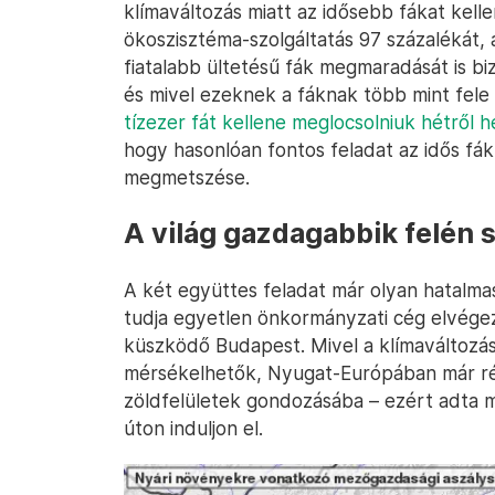
klímaváltozás miatt az idősebb fákat kel
ökoszisztéma-szolgáltatás 97 százalékát, 
fiatalabb ültetésű fák megmaradását is biz
és mivel ezeknek a fáknak több mint fele f
tízezer fát kellene meglocsolniuk hétről h
hogy hasonlóan fontos feladat az idős fák
megmetszése.
A világ gazdagabbik felén 
A két együttes feladat már olyan hatalma
tudja egyetlen önkormányzati cég elvégez
küszködő Budapest. Mivel a klímaváltozás
mérsékelhetők, Nyugat-Európában már régó
zöldfelületek gondozásába – ezért adta m
úton induljon el.