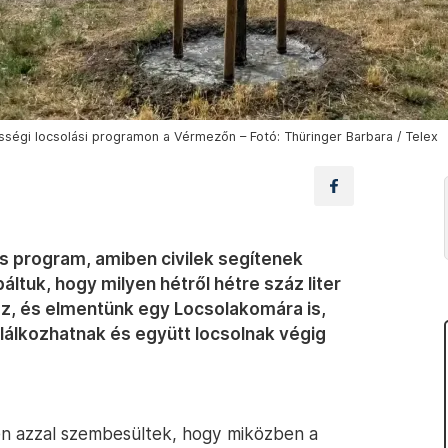
égi locsolási programon a Vérmezőn – Fotó: Thüringer Barbara / Telex
s program, amiben civilek segítenek
áltuk, hogy milyen hétről hétre száz liter
oz, és elmentünk egy Locsolakomára is,
lálkozhatnak és együtt locsolnak végig
n azzal szembesültek, hogy miközben a