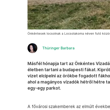
Önkéntesek locsolnak a Locsolakoma néven futó közöss
Thüringer Barbara
Másfél hónapja tart az Önkéntes Vízadá
életben tartani a budapesti fákat. Kiprób
vizet elcipelni az örökbe fogadott fákh
ahol a magányos vízadók hétről hétre ta
egy-egy parkot.
A fővárosi szakemberek az elmúlt évekbe