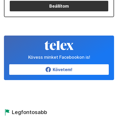
Beállítom
Kövess minket Facebookon is!
Követem!
Legfontosabb