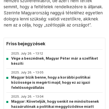
nemzeti szuverenitásról, de azért nem tettek
semmit, hogy a feltételek rendelkezésre is álljanak.
Szerinte Magyarország naggyá tételéhez egyetlen
dologra lenni szükség: valódi vezetőkre, akiknek
nem az a célja, hogy „szétlopják az országot”.
Friss bejegyzések
2025. July 26. – 13:12
Vége a beszédnek, Magyar Péter már a szelfiket
készíti
2025. July 26. – 13:05
Magyar bízik benne, hogy a korábbi politikai
közössége is megérti majd, hogy ez az igazi
felelősségvállalás
2025. July 26. – 13:04
Magyar: Követeljük, hogy senkit ne minősítsenek
hazaárulónak a politikai meggyőződése miatt