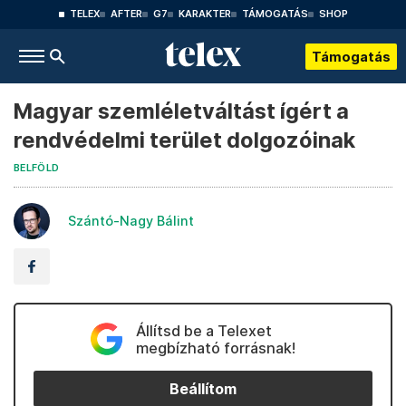
TELEX
AFTER
G7
KARAKTER
TÁMOGATÁS
SHOP
Támogatás
Magyar szemléletváltást ígért a
rendvédelmi terület dolgozóinak
BELFÖLD
Szántó-Nagy Bálint
Állítsd be a Telexet
megbízható forrásnak!
Beállítom