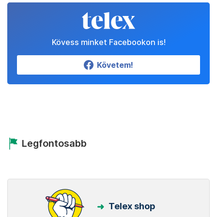
Kövess minket Facebookon is!
Követem!
Legfontosabb
Telex shop