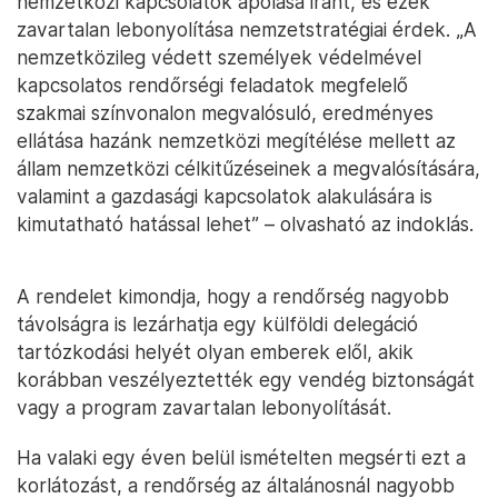
nemzetközi kapcsolatok ápolása iránt, és ezek
zavartalan lebonyolítása nemzetstratégiai érdek. „A
nemzetközileg védett személyek védelmével
kapcsolatos rendőrségi feladatok megfelelő
szakmai színvonalon megvalósuló, eredményes
ellátása hazánk nemzetközi megítélése mellett az
állam nemzetközi célkitűzéseinek a megvalósítására,
valamint a gazdasági kapcsolatok alakulására is
kimutatható hatással lehet” – olvasható az indoklás.
A rendelet kimondja, hogy a rendőrség nagyobb
távolságra is lezárhatja egy külföldi delegáció
tartózkodási helyét olyan emberek elől, akik
korábban veszélyeztették egy vendég biztonságát
vagy a program zavartalan lebonyolítását.
Ha valaki egy éven belül ismételten megsérti ezt a
korlátozást, a rendőrség az általánosnál nagyobb