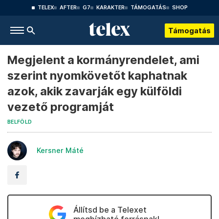
TELEX
AFTER
G7
KARAKTER
TÁMOGATÁS
SHOP
Támogatás
Megjelent a kormányrendelet, ami
szerint nyomkövetőt kaphatnak
azok, akik zavarják egy külföldi
vezető programját
BELFÖLD
Kersner Máté
Állítsd be a Telexet