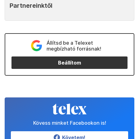
Partnereinktől
Állítsd be a Telexet
megbízható forrásnak!
Beállítom
Kövess minket Facebookon is!
Követem!