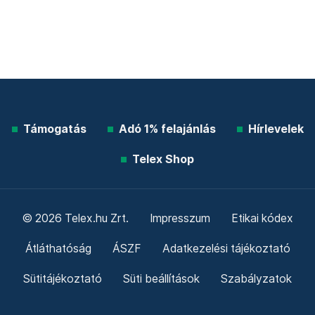
Támogatás
Adó 1% felajánlás
Hírlevelek
Telex Shop
© 2026 Telex.hu Zrt.
Impresszum
Etikai kódex
Átláthatóság
ÁSZF
Adatkezelési tájékoztató
Sütitájékoztató
Süti beállítások
Szabályzatok
Kommentelési szabályzat
Telex Sales