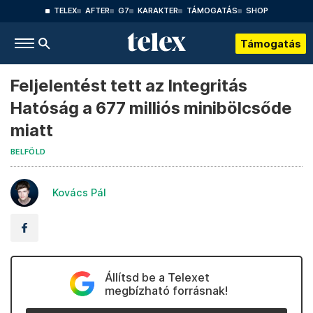
TELEX
AFTER
G7
KARAKTER
TÁMOGATÁS
SHOP
Támogatás
Feljelentést tett az Integritás
Hatóság a 677 milliós minibölcsőde
miatt
BELFÖLD
Kovács Pál
Állítsd be a Telexet
megbízható forrásnak!