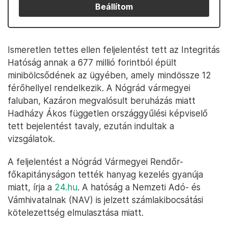
Beállítom
Ismeretlen tettes ellen feljelentést tett az Integritás
Hatóság annak a 677 millió forintból épült
minibölcsődének az ügyében, amely mindössze 12
férőhellyel rendelkezik. A Nógrád vármegyei
faluban, Kazáron megvalósult beruházás miatt
Hadházy Ákos független országgyűlési képviselő
tett bejelentést tavaly, ezután indultak a
vizsgálatok.
A feljelentést a Nógrád Vármegyei Rendőr-
főkapitányságon tették hanyag kezelés gyanúja
miatt, írja a
24.hu
. A hatóság a Nemzeti Adó- és
Vámhivatalnak (NAV) is jelzett számlakibocsátási
kötelezettség elmulasztása miatt.