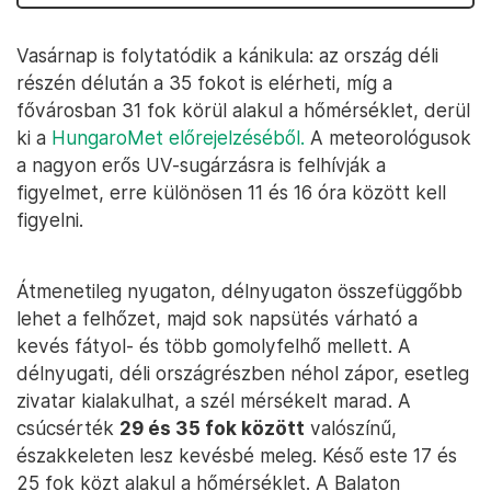
Vasárnap is folytatódik a kánikula: az ország déli
részén délután a 35 fokot is elérheti, míg a
fővárosban 31 fok körül alakul a hőmérséklet, derül
ki a
HungaroMet előrejelzéséből.
A meteorológusok
a nagyon erős UV-sugárzásra is felhívják a
figyelmet, erre különösen 11 és 16 óra között kell
figyelni.
Átmenetileg nyugaton, délnyugaton összefüggőbb
lehet a felhőzet, majd sok napsütés várható a
kevés fátyol- és több gomolyfelhő mellett. A
délnyugati, déli országrészben néhol zápor, esetleg
zivatar kialakulhat, a szél mérsékelt marad. A
csúcsérték
29 és 35 fok között
valószínű,
északkeleten lesz kevésbé meleg. Késő este 17 és
25 fok közt alakul a hőmérséklet. A Balaton