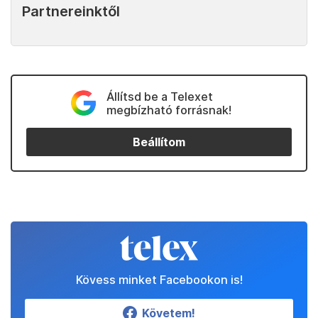
Partnereinktől
Állítsd be a Telexet
megbízható forrásnak!
Beállítom
Kövess minket Facebookon is!
Követem!