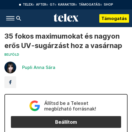
TELEX
AFTER
G7
KARAKTER
TÁMOGATÁS
SHOP
Támogatás
35 fokos maximumokat és nagyon
erős UV-sugárzást hoz a vasárnap
BELFÖLD
Pupli Anna Sára
Állítsd be a Telexet
megbízható forrásnak!
Beállítom