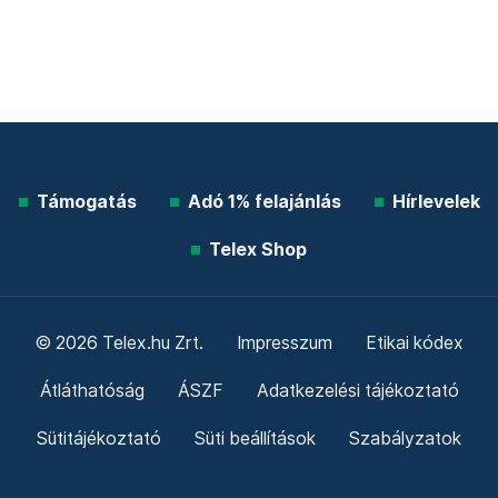
Támogatás
Adó 1% felajánlás
Hírlevelek
Telex Shop
© 2026 Telex.hu Zrt.
Impresszum
Etikai kódex
Átláthatóság
ÁSZF
Adatkezelési tájékoztató
Sütitájékoztató
Süti beállítások
Szabályzatok
Kommentelési szabályzat
Telex Sales