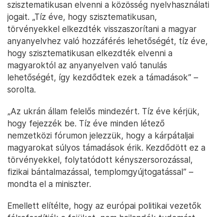
szisztematikusan elvenni a közösség nyelvhasználati
jogait. „Tíz éve, hogy szisztematikusan,
törvényekkel elkezdték visszaszorítani a magyar
anyanyelvhez való hozzáférés lehetőségét, tíz éve,
hogy szisztematikusan elkezdték elvenni a
magyaroktól az anyanyelven való tanulás
lehetőségét, így kezdődtek ezek a támadások” –
sorolta.
„Az ukrán állam felelős mindezért. Tíz éve kérjük,
hogy fejezzék be. Tíz éve minden létező
nemzetközi fórumon jelezzük, hogy a kárpátaljai
magyarokat súlyos támadások érik. Kezdődött ez a
törvényekkel, folytatódott kényszersorozással,
fizikai bántalmazással, templomgyújtogatással” –
mondta el a miniszter.
Emellett elítélte, hogy az európai politikai vezetők