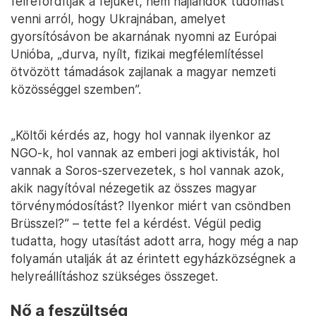
félrefordítják a fejüket, nem hajlandók tudomást
venni arról, hogy Ukrajnában, amelyet
gyorsítósávon be akarnának nyomni az Európai
Unióba, „durva, nyílt, fizikai megfélemlítéssel
ötvözött támadások zajlanak a magyar nemzeti
közösséggel szemben”.
„Költői kérdés az, hogy hol vannak ilyenkor az
NGO-k, hol vannak az emberi jogi aktivisták, hol
vannak a Soros-szervezetek, s hol vannak azok,
akik nagyítóval nézegetik az összes magyar
törvénymódosítást? Ilyenkor miért van csöndben
Brüsszel?” – tette fel a kérdést. Végül pedig
tudatta, hogy utasítást adott arra, hogy még a nap
folyamán utalják át az érintett egyházközségnek a
helyreállításhoz szükséges összeget.
Nő a feszültség