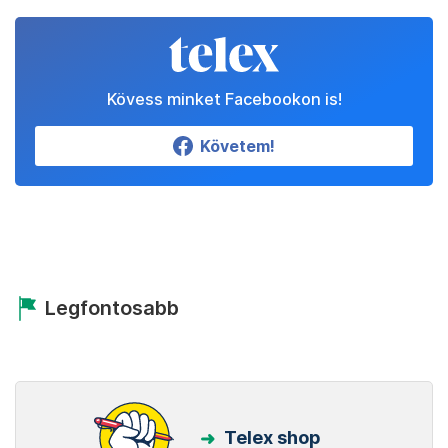
Kövess minket Facebookon is!
Követem!
Legfontosabb
Telex shop