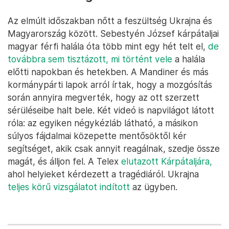
Az elmúlt időszakban nőtt a feszültség Ukrajna és
Magyarország között. Sebestyén József kárpátaljai
magyar férfi halála óta több mint egy hét telt el,
de
továbbra sem tisztázott, mi történt vele
a halála
előtti napokban és hetekben. A Mandiner és más
kormánypárti lapok arról írtak, hogy a mozgósítás
során annyira megverték, hogy az ott szerzett
sérüléseibe halt bele. Két videó is napvilágot látott
róla: az egyiken négykézláb látható, a másikon
súlyos fájdalmai közepette mentősöktől kér
segítséget, akik csak annyit reagálnak, szedje össze
magát, és álljon fel. A Telex
elutazott Kárpátaljára,
ahol helyieket kérdezett a tragédiáról. Ukrajna
teljes körű vizsgálatot indított
az ügyben.