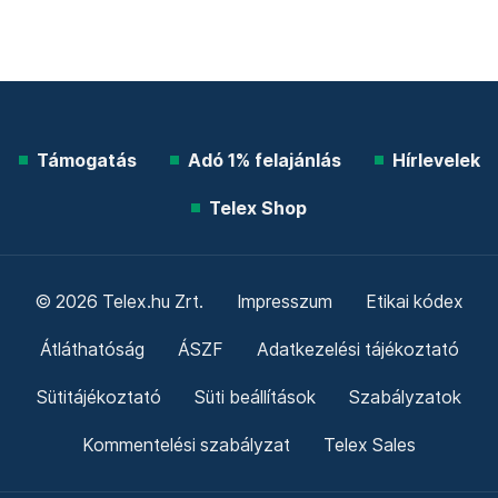
Támogatás
Adó 1% felajánlás
Hírlevelek
Telex Shop
© 2026 Telex.hu Zrt.
Impresszum
Etikai kódex
Átláthatóság
ÁSZF
Adatkezelési tájékoztató
Sütitájékoztató
Süti beállítások
Szabályzatok
Kommentelési szabályzat
Telex Sales