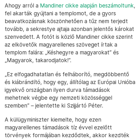
Ahogy arról a
Mandiner cikke alapján beszámoltunk
,
fel akarták gyújtani a templomot, de a gyors
beavatkozásnak köszönhetően a tűz nem terjedt
tovább, a sekrestye ajtaja azonban jelentős károkat
szenvedett. A fotót is közlő Mandiner cikke szerint
az elkövetők magyarellenes szöveget írtak a
templom falára: „Késhegyre a magyarokat” és
„Magyarok, takarodjatok!”.
„Ez elfogadhatatlan és felháborító, megdöbbentő
és kiábrándító, hogy egy, állítólag az Európai Unióba
igyekvő országban ilyen durva támadások
mehetnek végbe egy nemzeti közösséggel
szemben” – jelentette ki Szijjártó Péter.
A külügyminiszter kiemelte, hogy ezen
magyarellenes támadások tíz évvel ezelőtt
törvények formájában kezdődtek, akkor kezdték