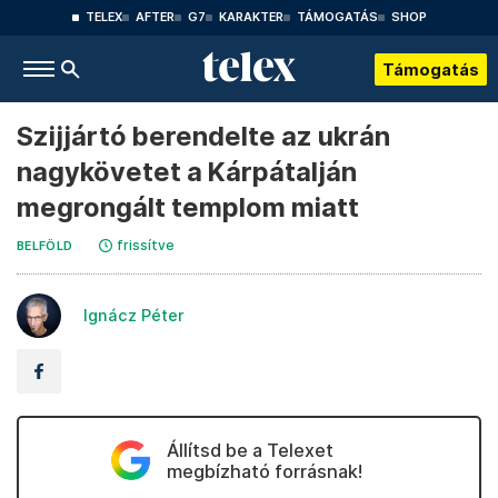
TELEX
AFTER
G7
KARAKTER
TÁMOGATÁS
SHOP
Támogatás
Szijjártó berendelte az ukrán
nagykövetet a Kárpátalján
megrongált templom miatt
frissítve
BELFÖLD
Ignácz Péter
Állítsd be a Telexet
megbízható forrásnak!