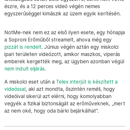
észre, és a 12 perces videó végén nemes
egyszerűséggel kimászik az üzem egyik kerítésén.
NotMe-nek nem ez az első ilyen esete, egy hónapja
a Soproni Erőműből streamelt, ahova még egy
pizzát is rendelt
. Június végén aztán egy miskolci
ipari területen videózott, amikor maszkos, viperás
emberek kergették meg, az ügyben azonban végül
nem indult eljárás
.
A miskolci eset után a
Telex interjút is készített a
videóssal
, aki azt mondta, őszintén reméli, hogy
videóival sikerül azt elérni, hogy komolyabban
vegyék a fizikai biztonságát az erőműveknek, „mert
az nem oké, hogy oda bárki bejárkálhat”.