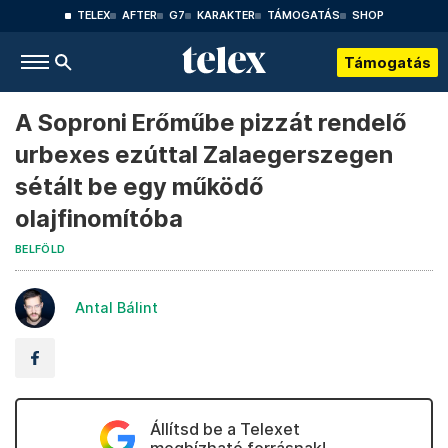
TELEX
AFTER
G7
KARAKTER
TÁMOGATÁS
SHOP
Támogatás
A Soproni Erőműbe pizzát rendelő
urbexes ezúttal Zalaegerszegen
sétált be egy működő
olajfinomítóba
BELFÖLD
Antal Bálint
Állítsd be a Telexet