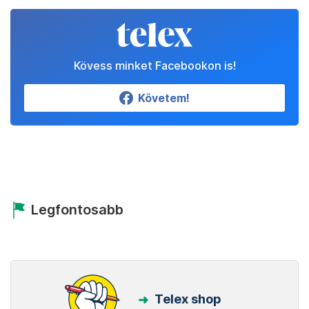
Kövess minket Facebookon is!
Követem!
Legfontosabb
Telex shop