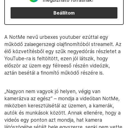
megbízható forrásnak!
Beállítom
A NotMe nevű urbexes youtuber ezúttal egy
működő zalaegerszegi olajfinomítóból streamelt. Az
élő közvetítésből egy szűk negyedórás részletet a
YouTube-ra is feltöltött, ezen jól látszik, hogy
először az üzem egy félreeső részén videózik,
aztán besétál a finomító működő részére is.
„Nagyon nem vagyok jó helyen, végig van
kamerázva az egész” – mondja a videóban NotMe,
miközben keresztülsétál az üzemen, a kamerák,
autók és munkások között. Annak ellenére, hogy a
videós egy ponton azt mondja, hat kamera
látószögébe sétált bele egyszerre, senki nem vette