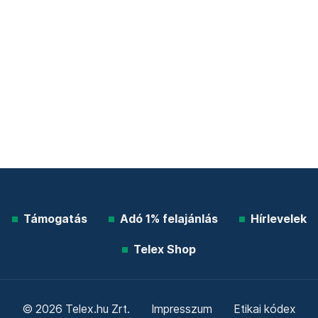
Támogatás
Adó 1% felajánlás
Hírlevelek
Telex Shop
© 2026 Telex.hu Zrt.
Impresszum
Etikai kódex